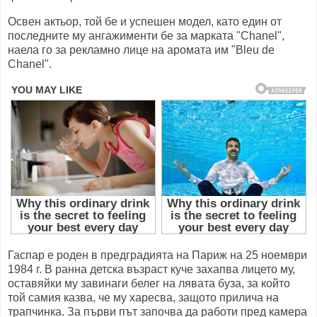
Освен актьор, той бе и успешен модел, като един от
последните му ангажименти бе за марката "Chanel",
наела го за рекламно лице на аромата им "Bleu de
Chanel".
Гаспар е роден в предградията на Париж на 25 ноември
1984 г. В ранна детска възраст куче захапва лицето му,
оставяйки му завинаги белег на лявата буза, за който
той самия казва, че му харесва, защото прилича на
трапчинка. За първи път започва да работи пред камера