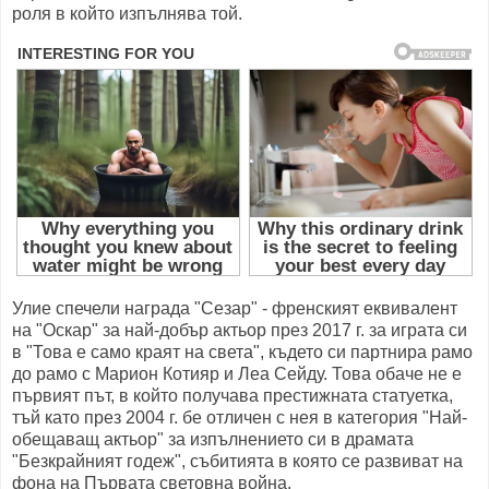
роля в който изпълнява той.
Улие спечели награда "Сезар" - френският еквивалент
на "Оскар" за най-добър актьор през 2017 г. за играта си
в "Това е само краят на света", където си партнира рамо
до рамо с Марион Котияр и Леа Сейду. Това обаче не е
първият път, в който получава престижната статуетка,
тъй като през 2004 г. бе отличен с нея в категория "Най-
обещаващ актьор" за изпълнението си в драмата
"Безкрайният годеж", събитията в която се развиват на
фона на Първата световна война.