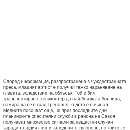
Според информация, разпространена в чуждестранната
преса, младият артист е получил тежко нараняване на
главата, вследствие на сблъсък. Той е бил
транспортиран с хеликоптер до най-близката болница,
намираща се в град Гренобъл, където е починал.
Медиите посочват още, че през последните дни
планинските спасителни служби в района на Савоя
получават множество сигнали за нещастни случаи
заради твърдия сняг и заледените склонове, по които се