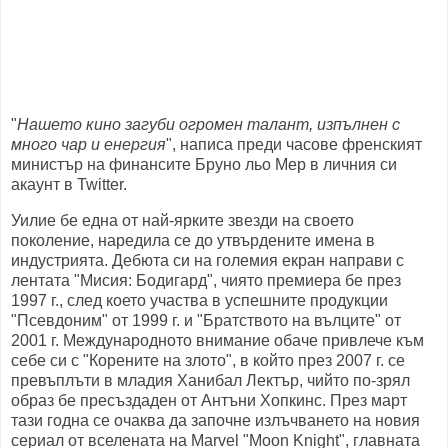
"
Нашето кино загуби огромен талант, изпълнен с
много чар и енергия
", написа преди часове френският
министър на финансите Бруно льо Мер в личния си
акаунт в Twitter.
Уилие бе една от най-ярките звезди на своето
поколение, наредила се до утвърдените имена в
индустрията. Дебюта си на големия екран направи с
лентата "Мисия: Бодигард", чиято премиера бе през
1997 г., след което участва в успешните продукции
"Псевдоним" от 1999 г. и "Братството на вълците" от
2001 г. Международното внимание обаче привлече към
себе си с "Корените на злото", в който през 2007 г. се
превъплъти в младия Ханибал Лектър, чийто по-зрял
образ бе пресъздаден от Антъни Хопкинс. През март
тази годна се очаква да започне излъчването на новия
сериал от вселената на Marvel "Moon Knight", главната