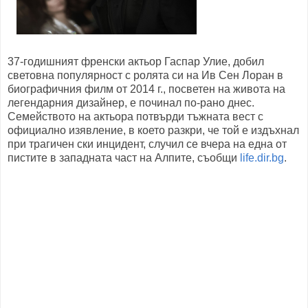
37-годишният френски актьор Гаспар Улие, добил
световна популярност с ролята си на Ив Сен Лоран в
биографичния филм от 2014 г., посветен на живота на
легендарния дизайнер, е починал по-рано днес.
Семейството на актьора потвърди тъжната вест с
официално изявление, в което разкри, че той е издъхнал
при трагичен ски инцидент, случил се вчера на една от
пистите в западната част на Алпите, съобщи
life.dir.bg
.