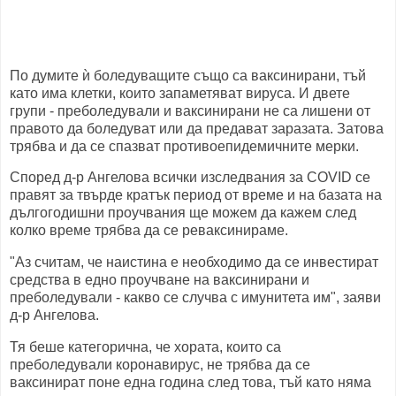
По думите ѝ боледуващите също са ваксинирани, тъй
като има клетки, които запаметяват вируса. И двете
групи - преболедували и ваксинирани не са лишени от
правото да боледуват или да предават заразата. Затова
трябва и да се спазват противоепидемичните мерки.
Според д-р Ангелова всички изследвания за COVID се
правят за твърде кратък период от време и на базата на
дългогодишни проучвания ще можем да кажем след
колко време трябва да се реваксинираме.
"Аз считам, че наистина е необходимо да се инвестират
средства в едно проучване на ваксинирани и
преболедували - какво се случва с имунитета им", заяви
д-р Ангелова.
Тя беше категорична, че хората, които са
преболедували коронавирус, не трябва да се
ваксинират поне една година след това, тъй като няма