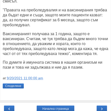
смисъл.
"Правата на преболедувалия и на ваксинирания трябва
да бъдат едни и същи, защото моите пациенти казват:
да, аз получих сертификат за 6 месеца, защото съм
преболедувал.
Ваксинираният получава за 1 година, защото е
ваксиниран. Считам, че тук трябва да бъдем много точни
в отношението, да уважим и хората, които го
преболедуваха, защото като лекар мога да кажа, че една
част от от тях преболедуваха тежко", коментира тя.
По думите ѝ имунната система в нашия организъм ни
пази и това ни задължава и ние да я пазим.
at
9/20/2021 11:00:00 am
Споделяне
‹
›
Начална страница