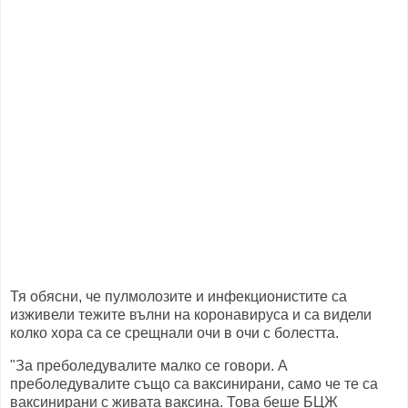
Тя обясни, че пулмолозите и инфекционистите са
изживели тежите вълни на коронавируса и са видели
колко хора са се срещнали очи в очи с болестта.
"За преболедувалите малко се говори. А
преболедувалите също са ваксинирани, само че те са
ваксинирани с живата ваксина. Това беше БЦЖ