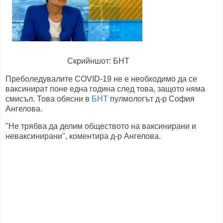
Скрийншот: БНТ
Преболедувалите COVID-19 не е необходимо да се
ваксинират поне една година след това, защото няма
смисъл. Това обясни в
БНТ
пулмологът д-р София
Ангелова.
"Не трябва да делим обществото на ваксинирани и
неваксинирани", коментира д-р Ангелова.