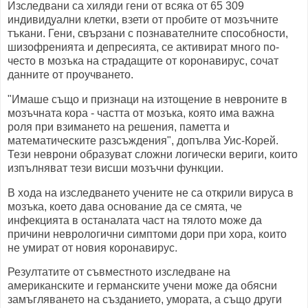
Изследвани са хиляди гени от всяка от 65 309
индивидуални клетки, взети от пробите от мозъчните
тъкани. Гени, свързани с познавателните способности,
шизофренията и депресията, се активират много по-
често в мозъка на страдащите от коронавирус, сочат
данните от проучването.
"Имаше също и признаци на изтощение в невроните в
мозъчната кора - частта от мозъка, която има важна
роля при взимането на решения, паметта и
математическите разсъждения", допълва Уис-Корей.
Тези неврони образуват сложни логически вериги, които
изпълняват тези висши мозъчни функции.
В хода на изследването учените не са открили вируса в
мозъка, което дава основание да се смята, че
инфекцията в останалата част на тялото може да
причини неврологични симптоми дори при хора, които
не умират от новия коронавирус.
Резултатите от съвместното изследване на
американските и германските учени може да обясни
замъгляването на създанието, умората, а също други