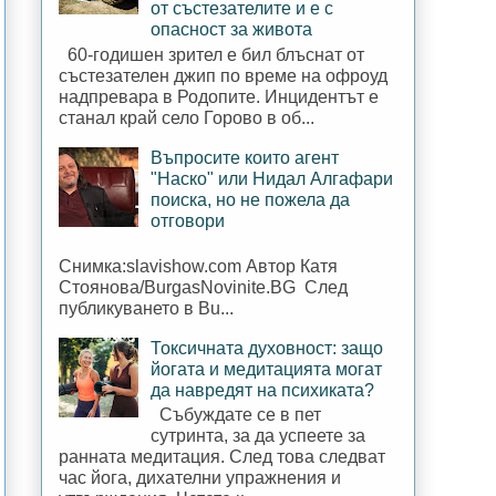
от състезателите и е с
опасност за живота
60-годишен зрител е бил блъснат от
състезателен джип по време на офроуд
надпревара в Родопите. Инцидентът е
станал край село Горово в об...
Въпросите които агент
"Наско" или Нидал Алгафари
поиска, но не пожела да
отговори
Снимка:slavishow.com Автор Катя
Стоянова/BurgasNovinite.BG След
публикуването в Bu...
Токсичната духовност: защо
йогата и медитацията могат
да навредят на психиката?
Събуждате се в пет
сутринта, за да успеете за
ранната медитация. След това следват
час йога, дихателни упражнения и