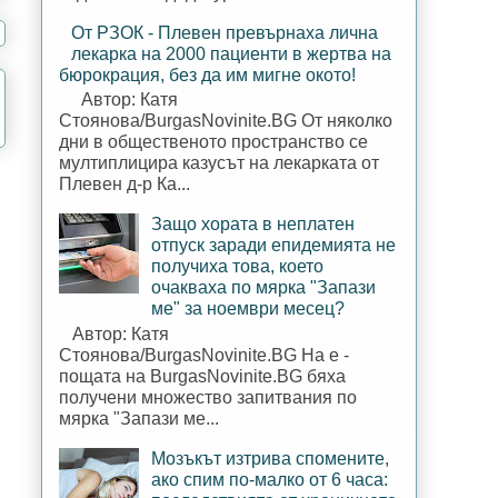
От РЗОК - Плевен превърнаха лична
лекарка на 2000 пациенти в жертва на
бюрокрация, без да им мигне окото!
Автор: Катя
Стоянова/BurgasNovinite.BG От няколко
дни в общественото пространство се
мултиплицира казусът на лекарката от
Плевен д-р Ка...
Защо хората в неплатен
отпуск заради епидемията не
получиха това, което
очакваха по мярка "Запази
ме" за ноември месец?
Автор: Катя
Стоянова/BurgasNovinite.BG На е -
пощата на BurgasNovinite.BG бяха
получени множество запитвания по
мярка "Запази ме...
Мозъкът изтрива спомените,
ако спим по-малко от 6 часа: