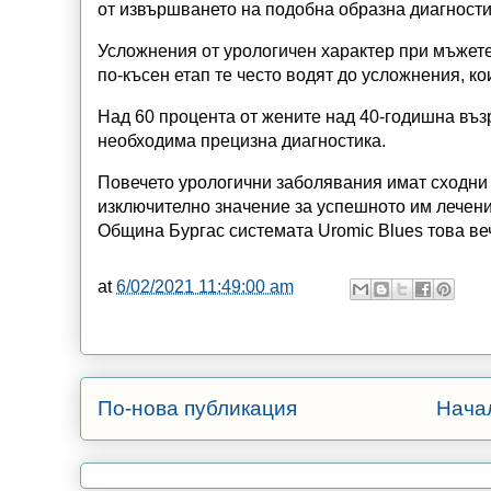
от извършването на подобна образна диагности
Усложнения от урологичен характер при мъжете
по-късен етап те често водят до усложнения, ко
Над 60 процента от жените над 40-годишна възр
необходима прецизна диагностика.
Повечето урологични заболявания имат сходни 
изключително значение за успешното им лечени
Община Бургас системата Uromic Blues това ве
at
6/02/2021 11:49:00 am
По-нова публикация
Нача