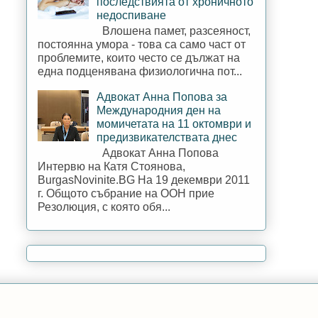
последствията от хроничното
недоспиване
Влошена памет, разсеяност,
постоянна умора - това са само част от
проблемите, които често се дължат на
една подценявана физиологична пот...
Адвокат Анна Попова за
Международния ден на
момичетата на 11 октомври и
предизвикателствата днес
Адвокат Анна Попова
Интервю на Катя Стоянова,
BurgasNovinite.BG На 19 декември 2011
г. Общото събрание на ООН прие
Резолюция, с която обя...