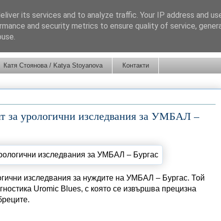
liver its services and to analyze traffic. Your IP address and us
rmance and security metrics to ensure quality of service, gene
buse.
Катя Стоянова / Katya Stoyanova
Контакти
ат за урологични изследвания за УМБАЛ –
гични изследвания за нуждите на УМБАЛ – Бургас. Той
ностика Uromic Blues, с която се извършва прецизна
бреците.