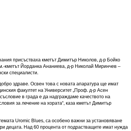
вания присъстваха кметът Димитър Николов, д-р Бойко
м.-кметът Йорданка Ананиева, д-р Николай Миринчев –
нски специалисти.
добро здраве. Освен това с новата апаратура ще имат
цинския факултет на Университет „Проф. д-р Асен
съсловие в града е да надграждаме качеството на
ловия за лечение на хората“, каза кметът Димитър
темата Uromic Blues, са особено важни за установяване
ри децата. Над 60 процента от подрастващите имат нужда