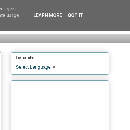
er-agent
rate usage
LEARN MORE
GOT IT
Translate
Select Language
▼