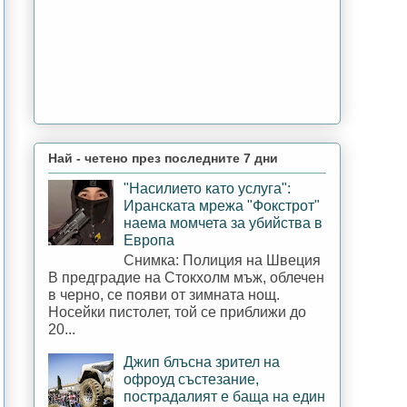
Най - четено през последните 7 дни
"Насилието като услуга":
Иранската мрежа "Фокстрот"
наема момчета за убийства в
Европа
Снимка: Полиция на Швеция
В предградие на Стокхолм мъж, облечен
в черно, се появи от зимната нощ.
Носейки пистолет, той се приближи до
20...
Джип блъсна зрител на
офроуд състезание,
пострадалият е баща на един