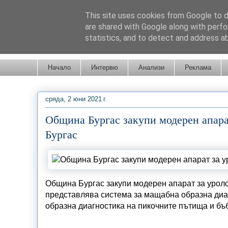
This site uses cookies from Google to de
are shared with Google along with perfo
statistics, and to detect and address a
Новини от Бургас, страната и света!
Начало
Интервю
Анализи
Реклама
сряда, 2 юни 2021 г.
Община Бургас закупи модерен апар
Бургас
Община Бургас закупи модерен апарат за уроло
представлява система за мащабна образна диаг
образна диагностика на пикочните пътища и бъ