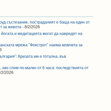
оуд състезание, пострадалият е баща на един от
ст за живота
- 8/2/2026
 йогата и медитацията могат да навредят на
ранската мрежа "Фокстрот" наема момчета за
6
лгария": Кризата им е тотална, във
 ако спим по-малко от 6 часа: последствията от
8/2/2026