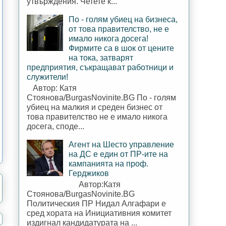
утвърждения. Четете к...
По - голям убиец на бизнеса,
от това правителство, не е
имало никога досега!
Фирмите са в шок от цените
на тока, затварят
предприятия, съкращават работници и
служители!
Автор: Катя
Стоянова/BurgasNovinite.BG По - голям
убиец на малкия и среден бизнес от
това правителство не е имало никога
досега, споде...
Агент на Шесто управление
на ДС е един от ПР-ите на
кампанията на проф.
Герджиков
Автор:Катя
Стоянова/BurgasNovinite.BG
Политическия ПР Нидал Алгафари е
сред хората на Инициативния комитет
издигнал кандидатурата на ...