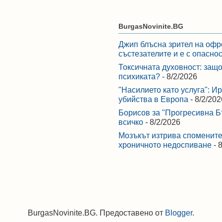
BurgasNovinite.BG
Джип блъсна зрител на офр
състезателите и е с опасно
Токсичната духовност: защо
психиката?
- 8/2/2026
"Насилието като услуга": И
убийства в Европа
- 8/2/202
Борисов за "Прогресивна Бъ
всичко
- 8/2/2026
Мозъкът изтрива спомените,
хроничното недоспиване
- 
BurgasNovinite.BG. Предоставено от
Blogger
.