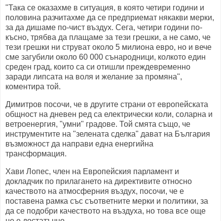
"Така се оказахме в ситуация, в която четири години и
половина разчитахме да се предприемат някакви мерки,
за да дишаме по-чист въздух. Сега, четири години по-
късно, трябва да плащаме за тези грешки, а не само, че
тези грешки ни струват около 5 милиона евро, но и вече
сме загубили около 60 000 сънародници, колкото един
среден град, които са си отишли преждевременно
заради липсата на воля и желание за промяна",
коментира той.
Димитров посочи, че в другите страни от европейската
общност на дневен ред са електрически коли, соларна и
ветроенергия, "умни" градове. Той смята също, че
инструментите на "зелената сделка" дават на България
възможност да направи една енергийна
трансформация.
Хави Лопес, член на Европейския парламент и
докладчик по прилагането на директивите относно
качеството на атмосферния въздух, посочи, че е
поставена рамка със съответните мерки и политики, за
да се подобри качеството на въздуха, но това все още
не е достатъчно.