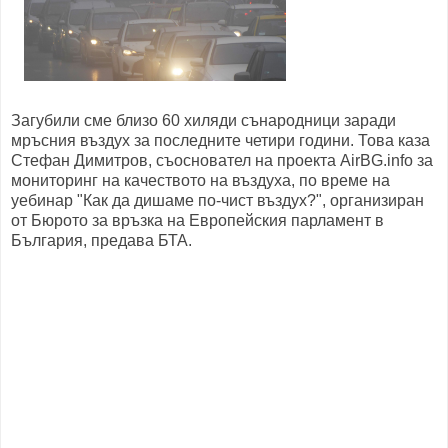
Загубили сме близо 60 хиляди сънародници заради
мръсния въздух за последните четири години. Това каза
Стефан Димитров, съосновател на проекта AirBG.info за
мониторинг на качеството на въздуха, по време на
уебинар "Как да дишаме по-чист въздух?", организиран
от Бюрото за връзка на Европейския парламент в
България, предава БТА.