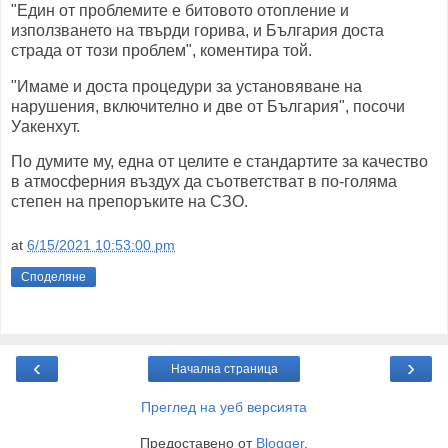
"Един от проблемите е битовото отопление и
използването на твърди горива, и България доста
страда от този проблем", коментира той.
"Имаме и доста процедури за установяване на
нарушения, включително и две от България", посочи
Уакенхут.
По думите му, една от целите е стандартите за качество
в атмосферния въздух да съответстват в по-голяма
степен на препоръките на СЗО.
at
6/15/2021 10:53:00 pm
Споделяне
‹
›
Начална страница
Преглед на уеб версията
Предоставено от
Blogger
.