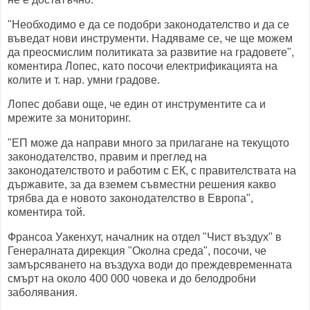
"Необходимо е да се подобри законодателство и да се
въведат нови инструменти. Надяваме се, че ще можем
да преосмислим политиката за развитие на градовете",
коментира Лопес, като посочи електрификацията на
колите и т. нар. умни градове.
Лопес добави още, че един от инструментите са и
мрежите за мониторинг.
"ЕП може да направи много за прилагане на текущото
законодателство, правим и преглед на
законодателството и работим с ЕК, с правителствата на
държавите, за да вземем съвместни решения какво
трябва да е новото законодателство в Европа",
коментира той.
Франсоа Уакенхут, началник на отдел "Чист въздух" в
Генералната дирекция "Околна среда", посочи, че
замърсяването на въздуха води до преждевременната
смърт на около 400 000 човека и до белодробни
заболявания.