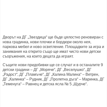
Дворът на ДГ „Звездица“ ще бъде цялостно реновиран с
нова градинка, нови плочки и бордюри около нея,
паркова мебел и ново осветление. Площадките за игра и
занимания на открито също ще имат чисто нови детски
съоръжения, на които децата да играят.
Същите нови придобивки ще се случат и в останалите 9
детски градини – ДГ „Моряче“, ДГ „Веселушко“, ДГ
„Радост“, ДГ „Пламъче“, ДГ „Калина Малина“ – Ветрен,
ДГ „Калинка“ – Рудник, ДГ „Пролетна дъга“ – Маринка, ДГ
„Теменуга“ – Равнец и детска ясла № 5 „Щурче“.