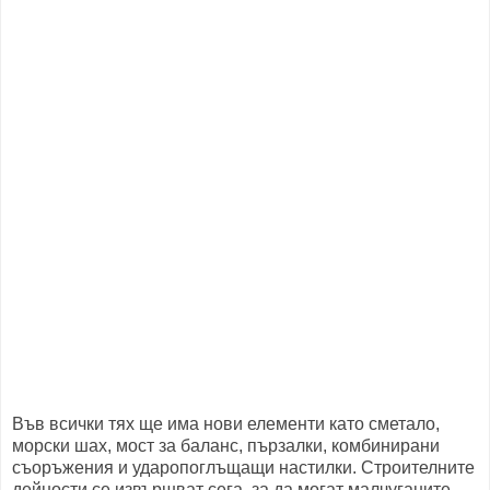
Във всички тях ще има нови елементи като сметало,
морски шах, мост за баланс, пързалки, комбинирани
съоръжения и ударопоглъщащи настилки. Строителните
дейности се извършват сега, за да могат малчуганите