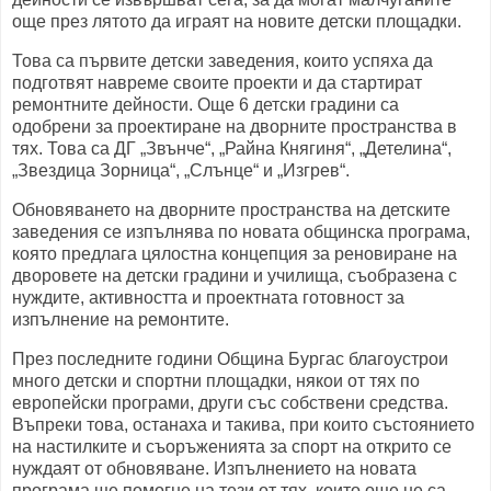
още през лятото да играят на новите детски площадки.
Това са първите детски заведения, които успяха да
подготвят навреме своите проекти и да стартират
ремонтните дейности. Още 6 детски градини са
одобрени за проектиране на дворните пространства в
тях. Това са ДГ „Звънче“, „Райна Княгиня“, „Детелина“,
„Звездица Зорница“, „Слънце“ и „Изгрев“.
Обновяването на дворните пространства на детските
заведения се изпълнява по новата общинска програма,
която предлага цялостна концепция за реновиране на
дворовете на детски градини и училища, съобразена с
нуждите, активността и проектната готовност за
изпълнение на ремонтите.
През последните години Община Бургас благоустрои
много детски и спортни площадки, някои от тях по
европейски програми, други със собствени средства.
Въпреки това, останаха и такива, при които състоянието
на настилките и съоръженията за спорт на открито се
нуждаят от обновяване.
Изпълнението на новата
програма ще помогне на тези от тях, които още не са