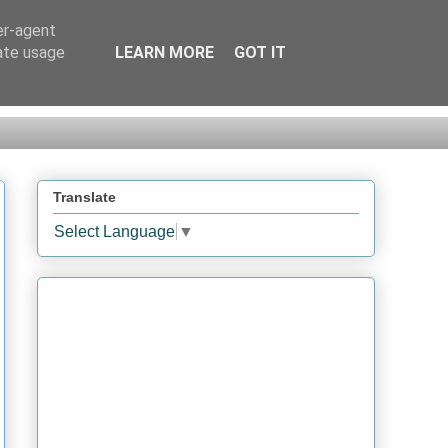
er-agent
rate usage
LEARN MORE
GOT IT
Translate
Select Language
▼