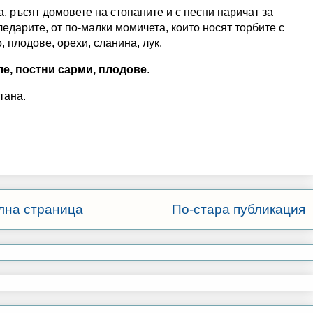
а, ръсят домовете на стопаните и с песни наричат за
ледарите, от по-малки момичета, които носят торбите с
 плодове, орехи, сланина, лук.
ле, постни сарми, плодове
.
тана.
лна страница
По-стара публикация