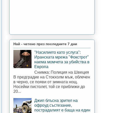
Най - четено през последните 7 дни
"Насилието като услуга":
Иранската мрежа "Фокстрот"
наема момчета за убийства в
Европа
Снимка: Полиция на Швеция
В предградие на Стокхолм мъж, облечен
в черно, се появи от зимната нощ.
Носейки пистолет, той се приближи до
20...
Джип блъсна зрител на
офроуд състезание,
пострадалият е баща на един