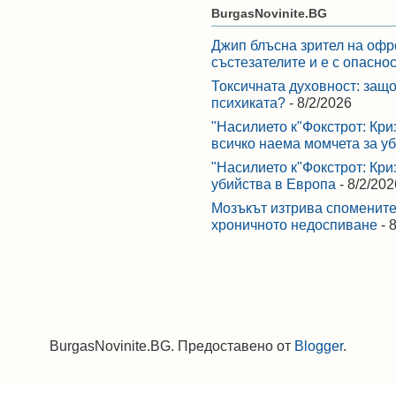
BurgasNovinite.BG
Джип блъсна зрител на офр
състезателите и е с опасно
Токсичната духовност: защо
психиката?
- 8/2/2026
"Насилието к"Фокстрот: Кри
всичко наема момчета за у
"Насилието к"Фокстрот: Кри
убийства в Европа
- 8/2/202
Мозъкът изтрива спомените,
хроничното недоспиване
- 
BurgasNovinite.BG. Предоставено от
Blogger
.