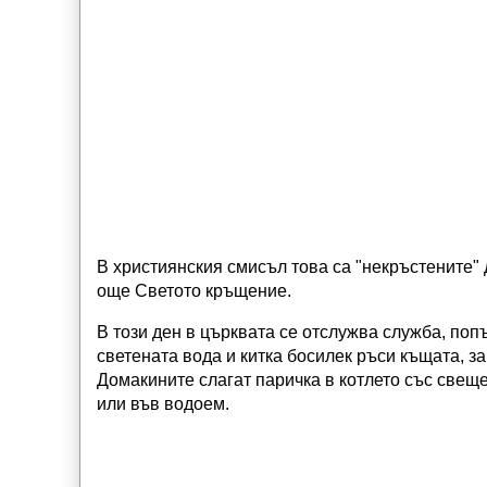
В християнския смисъл това са "некръстените" 
още Светото кръщение.
В този ден в църквата се отслужва служба, попъ
светената вода и китка босилек ръси къщата, за
Домакините слагат паричка в котлето със свеще
или във водоем.