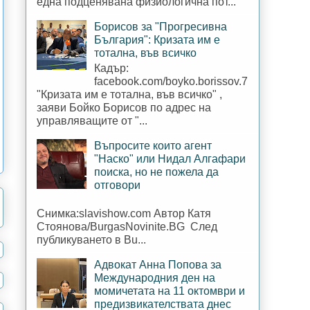
една подценявана физиологична пот...
Борисов за "Прогресивна
България": Кризата им е
тотална, във всичко
Кадър:
facebook.com/boyko.borissov.7
"Кризата им е тотална, във всичко" ,
заяви Бойко Борисов по адрес на
управляващите от "...
Въпросите които агент
"Наско" или Нидал Алгафари
поиска, но не пожела да
отговори
Снимка:slavishow.com Автор Катя
Стоянова/BurgasNovinite.BG След
публикуването в Bu...
Адвокат Анна Попова за
Международния ден на
момичетата на 11 октомври и
предизвикателствата днес