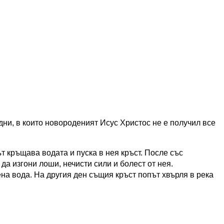
дни, в които новороденият Исус Христос не е получил все
т кръщава водата и пуска в нея кръст. После със
 да изгони лоши, нечисти сили и болест от нея.
на вода. На другия ден същия кръст попът хвърля в река