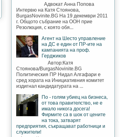
Адвокат Анна Попова
Интервю на Катя Стоянова,
BurgasNovinite.BG На 19 декември 2011
г. Общото събрание на ООН прие
Резолюция, с която обя...
Агент на Шесто управление
на ДС е един от ПР-ите на
кампанията на проф.
Герджиков
Автор:Катя
Стоянова/BurgasNovinite.BG
Политическия ПР Нидал Алгафари е
сред хората на Инициативния комитет
издигнал кандидатурата на ...
По - голям убиец на бизнеса,
от това правителство, не е
имало никога досега!
Фирмите са в шок от цените
на тока, затварят
предприятия, съкращават работници и
служители!