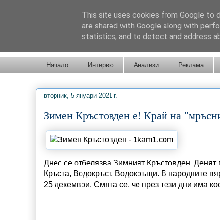
This site uses cookies from Google to de
are shared with Google along with perfo
statistics, and to detect and address a
Новини от Бургас, страната и света!
Начало
Интервю
Анализи
Реклама
вторник, 5 януари 2021 г.
Зимен Кръстовден е! Край на "мръсн
Днес се отбелязва Зимният Кръстовден. Денят
Кръста, Водокръст, Водокръщи. В народните вяр
25 декември. Смята се, че през тези дни има к