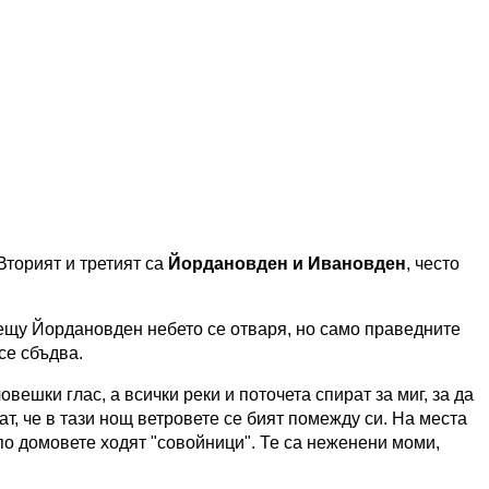
Вторият и третият са
Йордановден и Ивановден
, често
ещу Йордановден небето се отваря, но само праведните
се сбъдва.
вешки глас, а всички реки и поточета спират за миг, за да
ат, че в тази нощ ветровете се бият помежду си. На места
по домовете ходят "совойници". Те са неженени моми,