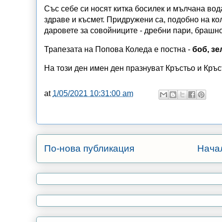
Със себе си носят китка босилек и мълчана вод
здраве и късмет. Придружени са, подобно на ко
даровете за совойниците - дребни пари, брашно,
Трапезата на Попова Коледа е постна -
боб, зе
На този ден имен ден празнуват Кръстьо и Кръс
at
1/05/2021 10:31:00 am
По-нова публикация
Нача