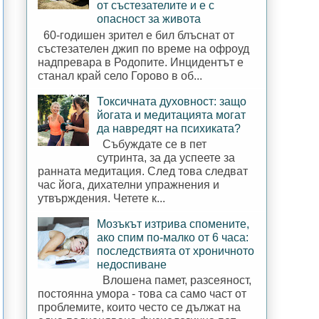
от състезателите и е с
опасност за живота
60-годишен зрител е бил блъснат от
състезателен джип по време на офроуд
надпревара в Родопите. Инцидентът е
станал край село Горово в об...
Токсичната духовност: защо
йогата и медитацията могат
да навредят на психиката?
Събуждате се в пет
сутринта, за да успеете за
ранната медитация. След това следват
час йога, дихателни упражнения и
утвърждения. Четете к...
Мозъкът изтрива спомените,
ако спим по-малко от 6 часа:
последствията от хроничното
недоспиване
Влошена памет, разсеяност,
постоянна умора - това са само част от
проблемите, които често се дължат на