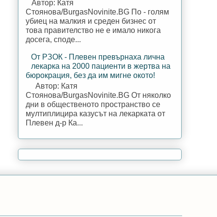
Автор: Катя
Стоянова/BurgasNovinite.BG По - голям
убиец на малкия и среден бизнес от
това правителство не е имало никога
досега, споде...
От РЗОК - Плевен превърнаха лична
лекарка на 2000 пациенти в жертва на
бюрокрация, без да им мигне окото!
Автор: Катя
Стоянова/BurgasNovinite.BG От няколко
дни в общественото пространство се
мултиплицира казусът на лекарката от
Плевен д-р Ка...