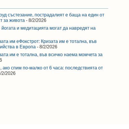
оуд състезание, пострадалият е баща на един от
ст за живота
- 8/2/2026
 йогата и медитацията могат да навредят на
зата им еФокстрот: Кризата им е тотална, във
бийства в Европа
- 8/2/2026
зата им е тотална, във всичко наема момчета за
6
 ако спим по-малко от 6 часа: последствията от
8/2/2026