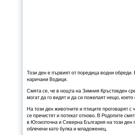
Този ден е първият от поредица водни обреди. 
наричани Водици.
Смята се, че в нощта на Зимния Кръстовден ср
могат да го видят и да си пожелаят нещо, което 
На този ден животните и птиците проговарят с чо
се пречистят и потекат отново. В Родопите смят
в Югоизточна и Северна България на този ден 
облечени като булка и младоженец.