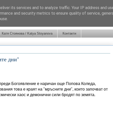
liver its services and to analyze traffic. Your IP address and us
rmance and security metrics to ensure quality of service, gene
buse.
Катя Стоянова / Katya Stoyanova
Контакти
ите дни"
 преди Богоявление е наричан още Попова Коледа,
вания това е краят на "мръсните дни", които започват от
осмически хаос и демонични сили бродят по земята.