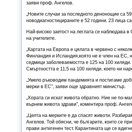
заяви проф. Ангелов.
„Новите случаи за последното денонощие са 598
новодиагностицираните е 52 години. 23 лица са
Най-високо заетост на леглата се наблюдава в
на учителите.
„Картата на Европа е цялата в червено с някол
Финландия и Исландия,която не е член на ЕС, н
седмици заболеваемостта е 125 на 100 хиляди. 
Смъртността е 11,5 на 100 хиляди, което ни нар
„Умело ръководим пандемията и постигаме добъ
мерки в ЕС”, заяви още здравният министър.
„Хората си искат живота обратно. Ние не по-мал
върнем живота здрави”, коментира проф. Ангел
„Целта на мерките е да спасят животи. Разбира
Ангелов. Той обясни, че българите, които се п
прави антигенен тест. Карантината ще се вдиг