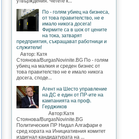
утвърждения. Четете к...
По - голям убиец на бизнеса,
от това правителство, не е
имало никога досега!
Фирмите са в шок от цените
на тока, затварят
предприятия, съкращават работници и
служители!
Автор: Катя
Стоянова/BurgasNovinite.BG По - голям
убиец на малкия и среден бизнес от
това правителство не е имало никога
досега, споде...
Агент на Шесто управление
на ДС е един от ПР-ите на
кампанията на проф.
Герджиков
Автор:Катя
Стоянова/BurgasNovinite.BG
Политическия ПР Нидал Алгафари е
сред хората на Инициативния комитет
издигнал кандидатурата на ...