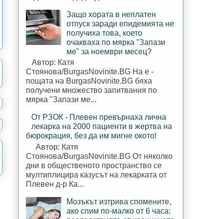
Защо хората в неплатен
отпуск заради епидемията не
получиха това, което
очакваха по мярка "Запази
ме" за ноември месец?
Автор: Катя
Стоянова/BurgasNovinite.BG На е -
пощата на BurgasNovinite.BG бяха
получени множество запитвания по
мярка "Запази ме...
От РЗОК - Плевен превърнаха лична
лекарка на 2000 пациенти в жертва на
бюрокрация, без да им мигне окото!
Автор: Катя
Стоянова/BurgasNovinite.BG От няколко
дни в общественото пространство се
мултиплицира казусът на лекарката от
Плевен д-р Ка...
Мозъкът изтрива спомените,
ако спим по-малко от 6 часа: