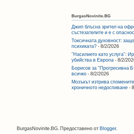
BurgasNovinite.BG
Джип блъсна зрител на офр
състезателите и е с опасно
Токсичната духовност: защо
психиката?
- 8/2/2026
"Насилието като услуга": И
убийства в Европа
- 8/2/202
Борисов за "Прогресивна Бъ
всичко
- 8/2/2026
Мозъкът изтрива спомените,
хроничното недоспиване
- 
BurgasNovinite.BG. Предоставено от
Blogger
.