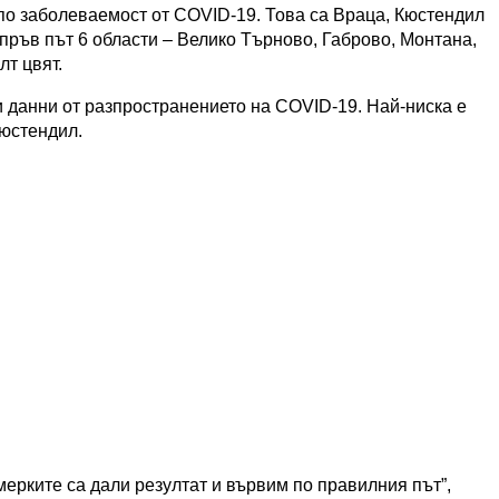
 по заболеваемост от COVID-19. Това са Враца, Кюстендил
 пръв път 6 области – Велико Търново, Габрово, Монтана,
лт цвят.
 данни от разпространението на COVID-19. Най-ниска е
Кюстендил.
мерките са дали резултат и вървим по правилния път”,