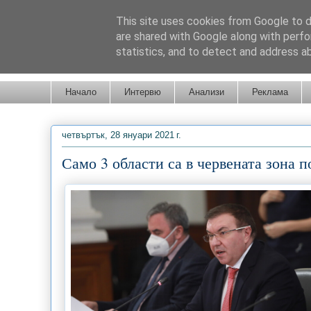
This site uses cookies from Google to de
are shared with Google along with perfo
statistics, and to detect and address a
Новини от Бургас, страната и света!
Начало
Интервю
Анализи
Реклама
четвъртък, 28 януари 2021 г.
Само 3 области са в червената зона 