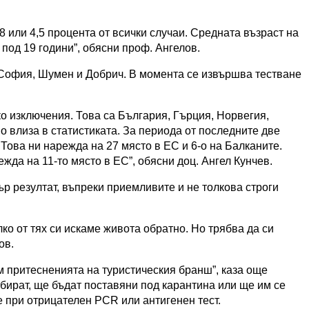
 или 4,5 процента от всички случаи. Средната възраст на
 под 19 години”, обясни проф. Ангелов.
 София, Шумен и Добрич. В момента се извършва тестване
ко изключения. Това са България, Гърция, Норвегия,
о влиза в статистиката. За периода от последните две
Това ни нарежда на 27 място в ЕС и 6-о на Балканите.
ежда на 11-то място в ЕС”, обясни доц. Ангел Кунчев.
р резултат, въпреки приемливите и не толкова строги
ко от тях си искаме живота обратно. Но трябва да си
ов.
м притесненията на туристическия бранш”, каза още
рибират, ще бъдат поставяни под карантина или ще им се
не при отрицателен PCR или антигенен тест.