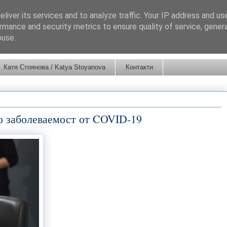
liver its services and to analyze traffic. Your IP address and us
rmance and security metrics to ensure quality of service, gene
buse.
Катя Стоянова / Katya Stoyanova
Контакти
по заболеваемост от COVID-19