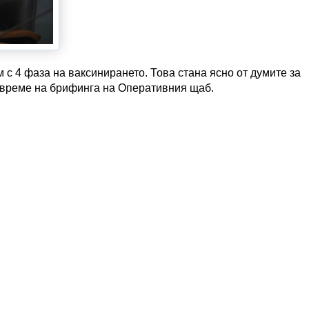
 с 4 фаза на ваксинирането. Това стана ясно от думите за
 време на брифинга на Оперативния щаб.