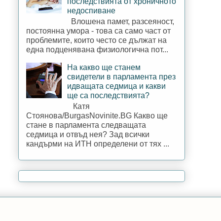
последствията от хроничното
недоспиване
Влошена памет, разсеяност,
постоянна умора - това са само част от
проблемите, които често се дължат на
една подценявана физиологична пот...
На какво ще станем
свидетели в парламента през
идващата седмица и какви
ще са последствията?
Катя
Стоянова/BurgasNovinite.BG Какво ще
стане в парламента следващата
седмица и отвъд нея? Зад всички
кандърми на ИТН определени от тях ...