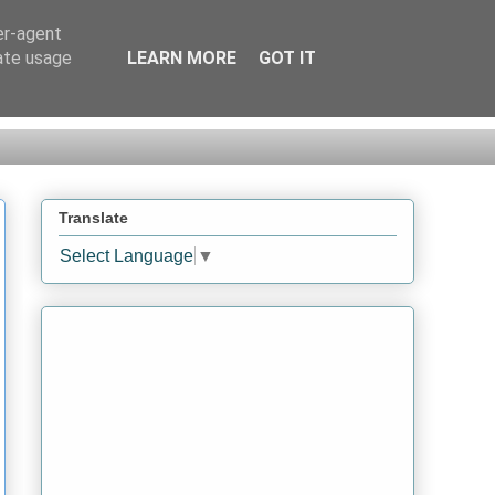
er-agent
rate usage
LEARN MORE
GOT IT
Translate
Select Language
▼