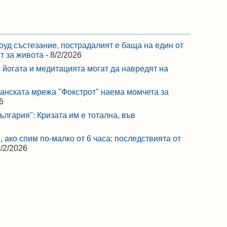
оуд състезание, пострадалият е баща на един от
ст за живота
- 8/2/2026
 йогата и медитацията могат да навредят на
ранската мрежа "Фокстрот" наема момчета за
6
лгария": Кризата им е тотална, във
 ако спим по-малко от 6 часа: последствията от
8/2/2026