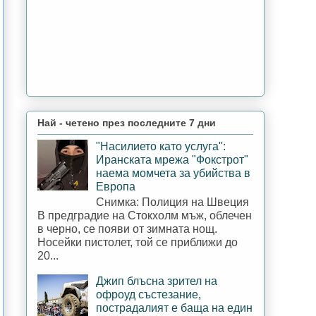
Най - четено през последните 7 дни
"Насилието като услуга":
Иранската мрежа "Фокстрот"
наема момчета за убийства в
Европа
Снимка: Полиция на Швеция
В предградие на Стокхолм мъж, облечен
в черно, се появи от зимната нощ.
Носейки пистолет, той се приближи до
20...
Джип блъсна зрител на
офроуд състезание,
пострадалият е баща на един