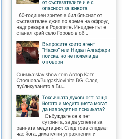
от състезателите и е с
опасност за живота
60-годишен зрител е бил блъснат от
състезателен джип по време на офроуд
надпревара в Родопите. Инцидентът е
станал край село Горово в об...
Въпросите които агент
"Наско" или Нидал Алгафари
поиска, но не пожела да
отговори
Снимка:slavishow.com Автор Катя
Стоянова/BurgasNovinite.BG След
публикуването в Bu...
Токсичната духовност: защо
йогата и медитацията могат
да навредят на психиката?
Събуждате се в пет
сутринта, за да успеете за
ранната медитация. След това следват
час йога, дихателни упражнения и