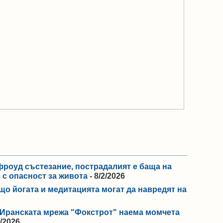
фроуд състезание, пострадалият е баща на
е с опасност за живота
- 8/2/2026
що йогата и медитацията могат да навредят на
: Иранската мрежа "Фокстрот" наема момчета
2/2026