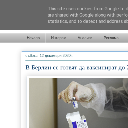
This site uses cookies from Google to de
are shared with Google along with perfo
statistics, and to detect and address a
Новини от Бургас, страната и света!
Начало
Интервю
Анализи
Реклама
събота, 12 декември 2020 г.
В Берлин се готвят да ваксинират до