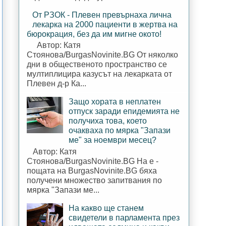
От РЗОК - Плевен превърнаха лична
лекарка на 2000 пациенти в жертва на
бюрокрация, без да им мигне окото!
Автор: Катя
Стоянова/BurgasNovinite.BG От няколко
дни в общественото пространство се
мултиплицира казусът на лекарката от
Плевен д-р Ка...
Защо хората в неплатен
отпуск заради епидемията не
получиха това, което
очакваха по мярка "Запази
ме" за ноември месец?
Автор: Катя
Стоянова/BurgasNovinite.BG На е -
пощата на BurgasNovinite.BG бяха
получени множество запитвания по
мярка "Запази ме...
На какво ще станем
свидетели в парламента през