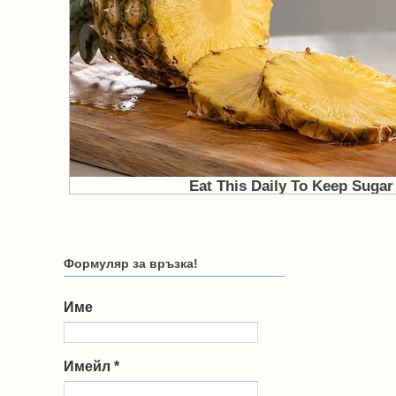
Формуляр за връзка!
Име
Имейл
*