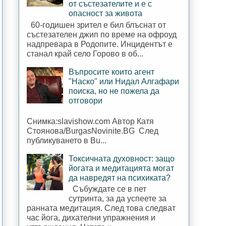
от състезателите и е с
опасност за живота
60-годишен зрител е бил блъснат от
състезателен джип по време на офроуд
надпревара в Родопите. Инцидентът е
станал край село Горово в об...
Въпросите които агент
"Наско" или Нидал Алгафари
поиска, но не пожела да
отговори
Снимка:slavishow.com Автор Катя
Стоянова/BurgasNovinite.BG След
публикуването в Bu...
Токсичната духовност: защо
йогата и медитацията могат
да навредят на психиката?
Събуждате се в пет
сутринта, за да успеете за
ранната медитация. След това следват
час йога, дихателни упражнения и