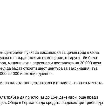
ин централен пункт за ваксинация за целия град е била
нужда от твърде голямо помещение, от друга - би било
ора, медицинския персонал и доставката на 20 000 дози
ил да бъдат открити шест центъра за ваксинация, във
3000 и 4000 инжекции дневно.
рна палата, концертна зала и стадион - това са местата,
ала трябва да приключат до 15-и декември, още преди
ция. Общо в Германия до средата на декември трябва да