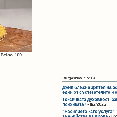
BurgasNovinite.BG
Джип блъсна зрител на о
един от състезателите и 
Токсичната духовност: за
психиката?
- 8/2/2026
"Насилието като услуга"
за убийства в Европа
- 8/