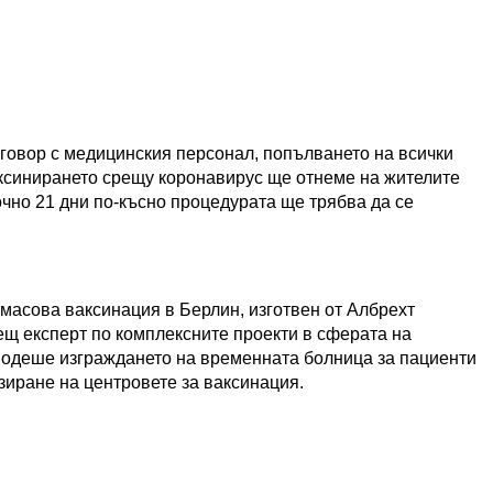
говор с медицинския персонал, попълването на всички
аксинирането срещу коронавирус ще отнеме на жителите
точно 21 дни по-късно процедурата ще трябва да се
 масова ваксинация в Берлин, изготвен от Албрехт
щ експерт по комплексните проекти в сферата на
оводеше изграждането на временната болница за пациенти
зиране на центровете за ваксинация.