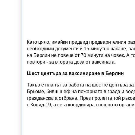
Като цяло, имайки предвид предварителния раз
необходими документи и 15-минутно чакане, в
на Берлин не повече от 70 минути на човек. А 
повтори - за втората доза от ваксината.
Шест центъра за ваксиниране в Берлин
Такъв е планът за работа на шестте центъра за
Брьоме, бивш шеф на пожарната в града и воде
гражданската отбрана. През пролетта той рък
с Ковид-19, а сега координира спешното органи