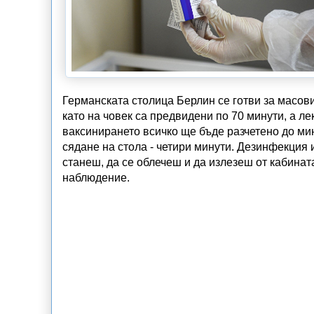
Германската столица Берлин се готви за масови
като на човек са предвидени по 70 минути, а ле
ваксинирането всичко ще бъде разчетено до мин
сядане на стола - четири минути. Дезинфекция 
станеш, да се облечеш и да излезеш от кабината
наблюдение.