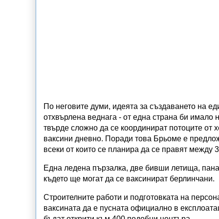
По неговите думи, идеята за създаването на ед
отхвърлена веднага - от една страна би имало 
твърде сложно да се координират потоците от х
ваксини дневно. Поради това Брьоме е предлож
всеки от които се планира да се правят между 
Една ледена пързалка, две бивши летища, панаи
където ще могат да се ваксинират берлинчани.
Строителните работи и подготовката на персон
ваксината да е пусната официално в експлоата
бъдат открити към 400 подобни центъра.