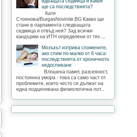
идващата седмица и какви
ще са последствията?
Катя
Стоянова/BurgasNovinite.BG Какво ще
стане в парламента следващата
седмица и отвъд нея? Зад всички
кандърми на ИТН определени от тях ...
Мозъкът изтрива спомените,
ако спим по-малко от 6 часа:
последствията от хроничното
недоспиване
Влошена памет, разсеяност,
постоянна умора - това са само част от
проблемите, които често се дължат на
една подценявана физиологична пот...