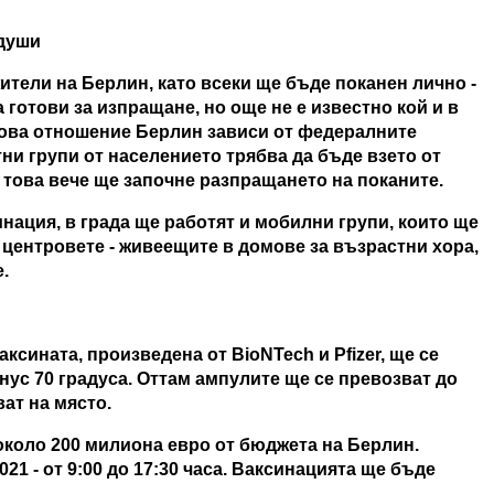
 души
ители на Берлин, като всеки ще бъде поканен лично -
 готови за изпращане, но още не е известно кой и в
 това отношение Берлин зависи от федералните
ни групи от населението трябва да бъде взето от
 това вече ще започне разпращането на поканите.
нация, в града ще работят и мобилни групи, които ще
в центровете - живеещите в домове за възрастни хора,
.
сината, произведена от BioNTech и Pfizer, ще се
нус 70 градуса. Оттам ампулите ще се превозват до
ат на място.
около 200 милиона евро от бюджета на Берлин.
21 - от 9:00 до 17:30 часа. Ваксинацията ще бъде