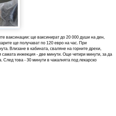
те ваксинации: ще ваксинират до 20 000 души на ден,
карите ще получават по 120 евро на час. При
ута. Влизане в кабината, сваляне на горните дрехи,
и самата инжекция - две минути. Още четири минути, за да
. След това - 30 минути в чакалнята под лекарско