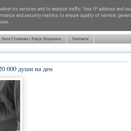
liver its services and to analyze traffic. Your IP address and us
rmance and security metrics to ensure quality of service, gene
buse.
Катя Стоянова / Katya Stoyanova
Контакти
 20 000 души на ден