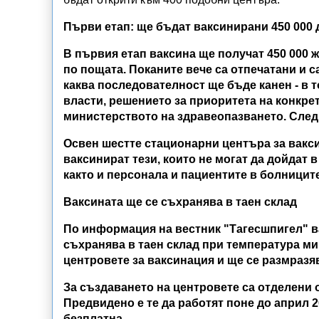
Първи етап: ще бъдат ваксинирани 450 000
В първия етап ваксина ще получат 450 000 ж
по пощата. Поканите вече са отпечатани и са
каква последователност ще бъде канен - в
власти, решението за приоритета на конкрет
министерството на здравеопазването. След
Освен шестте стационарни центъра за вакси
ваксинират тези, които не могат да дойдат 
както и персонала и пациентите в болниците
Ваксината ще се съхранява в таен склад
По информация на вестник "Тагесшпигел" вак
съхранява в таен склад при температура ми
центровете за ваксинация и ще се размразяв
За създаването на центровете са отделени 
Предвидено е те да работят поне до април 20
безплатна.