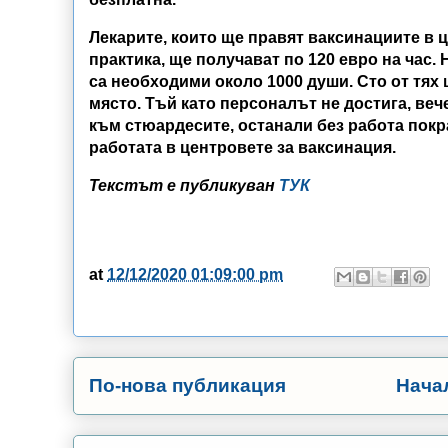
Лекарите, които ще правят ваксинациите в ц
практика, ще получават по 120 евро на час.
са необходими около 1000 души. Сто от тях 
място. Тъй като персоналът не достига, веч
към стюардесите, останали без работа покр
работата в центровете за ваксинация.
Текстът е публикуван
ТУК
at
12/12/2020 01:09:00 pm
По-нова публикация
Нача