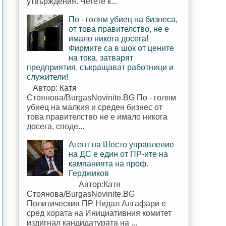
утвърждения. Четете к...
По - голям убиец на бизнеса,
от това правителство, не е
имало никога досега!
Фирмите са в шок от цените
на тока, затварят
предприятия, съкращават работници и
служители!
Автор: Катя
Стоянова/BurgasNovinite.BG По - голям
убиец на малкия и среден бизнес от
това правителство не е имало никога
досега, споде...
Агент на Шесто управление
на ДС е един от ПР-ите на
кампанията на проф.
Герджиков
Автор:Катя
Стоянова/BurgasNovinite.BG
Политическия ПР Нидал Алгафари е
сред хората на Инициативния комитет
издигнал кандидатурата на ...