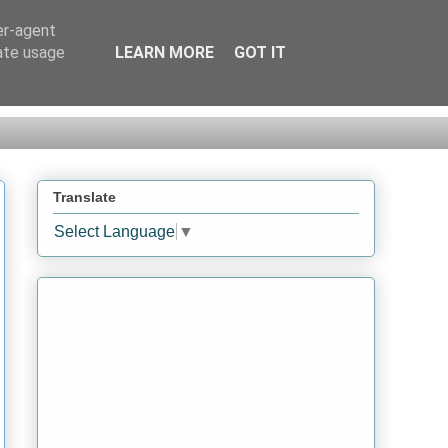
er-agent
rate usage
LEARN MORE
GOT IT
Translate
Select Language
▼