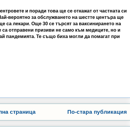
ентровете и поради това ще се откажат от частната си
 Най-вероятно за обслужването на шестте центъра ще
ще са лекари. Още 30 се търсят за ваксинирането на
е са отправени призиви не само към медиците, но и
ай пандемията. Те също биха могли да помагат при
лна страница
По-стара публикация