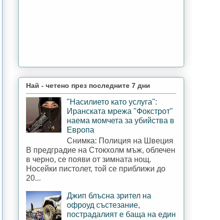
Най - четено през последните 7 дни
"Насилието като услуга":
Иранската мрежа "Фокстрот"
наема момчета за убийства в
Европа
Снимка: Полиция на Швеция
В предградие на Стокхолм мъж, облечен
в черно, се появи от зимната нощ.
Носейки пистолет, той се приближи до
20...
Джип блъсна зрител на
офроуд състезание,
пострадалият е баща на един