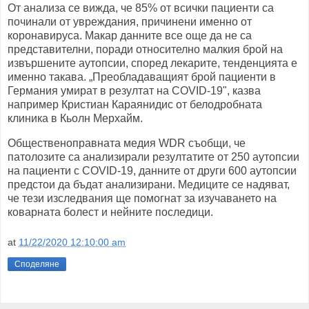
От анализа се вижда, че 85% от всички пациенти са
починали от увреждания, причинени именно от
коронавируса. Макар данните все още да не са
представителни, поради относително малкия брой на
извършените аутопсии, според лекарите, тенденцията е
именно такава. „Преобладаващият брой пациенти в
Германия умират в резултат на COVID-19", казва
например Кристиан Караянидис от белодробната
клиника в Кьолн Мерхайм.
Общественоправната медия WDR съобщи, че
патолозите са анализирали резултатите от 250 аутопсии
на пациенти с COVID-19, данните от други 600 аутопсии
предстои да бъдат анализирани. Медиците се надяват,
че тези изследвания ще помогнат за изучаването на
коварната болест и нейните последици.
at
11/22/2020 12:10:00 am
Споделяне