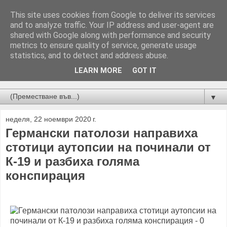
This site uses cookies from Google to deliver its services
and to analyze traffic. Your IP address and user-agent are
shared with Google along with performance and security
metrics to ensure quality of service, generate usage
statistics, and to detect and address abuse.
LEARN MORE
GOT IT
Новини от Бургас, страната и света!
▼
неделя, 22 ноември 2020 г.
Германски патолози направиха
стотици аутопсии на починали от
К-19 и разбиха голяма
конспирация