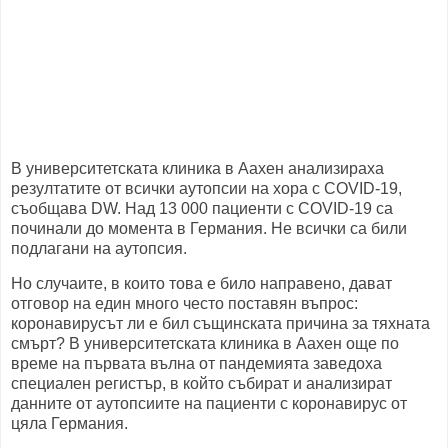
В университетската клиника в Аахен анализираха
резултатите от всички аутопсии на хора с COVID-19,
съобщава DW. Над 13 000 пациенти с COVID-19 са
починали до момента в Германия. Не всички са били
подлагани на аутопсия.
Но случаите, в които това е било направено, дават
отговор на един много често поставян въпрос:
коронавирусът ли е бил същинската причина за тяхната
смърт? В университетската клиника в Аахен още по
време на първата вълна от пандемията заведоха
специален регистър, в който събират и анализират
данните от аутопсиите на пациенти с коронавирус от
цяла Германия.