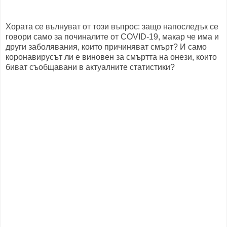
Хората се вълнуват от този въпрос: защо напоследък се
говори само за починалите от COVID-19, макар че има и
други заболявания, които причиняват смърт? И само
коронавирусът ли е виновен за смъртта на онези, които
биват съобщавани в актуалните статистики?