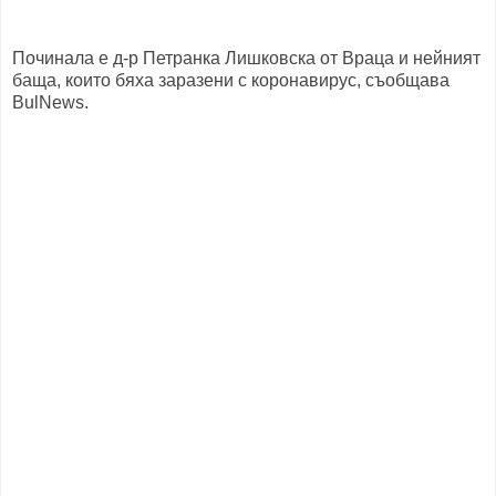
Починала е д-р Петранка Лишковска от Враца и нейният
баща, които бяха заразени с коронавирус, съобщава
BulNews.