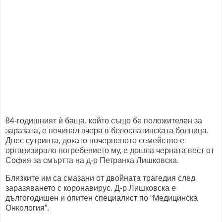
84-годишният ѝ баща, който също бе положителен за
заразата, е починал вчера в белослатинската болница.
Днес сутринта, докато почерненото семейство е
организирало погребението му, е дошла черната вест от
София за смъртта на д-р Петранка Лишковска.
Близките им са смазани от двойната трагедия след
заразяването с коронавирус. Д-р Лишковска е
дългогодишен и опитен специалист по “Медицинска
Онкология”.