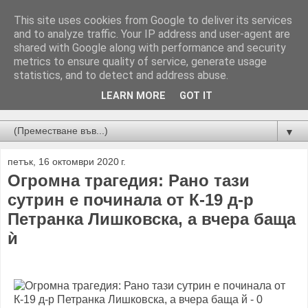
This site uses cookies from Google to deliver its services
and to analyze traffic. Your IP address and user-agent are
shared with Google along with performance and security
metrics to ensure quality of service, generate usage
statistics, and to detect and address abuse.
LEARN MORE
GOT IT
Новини от Бургас, страната и света!
▼
петък, 16 октомври 2020 г.
Огромна трагедия: Рано тази
сутрин е починала от К-19 д-р
Петранка Лишковска, а вчера баща
ѝ