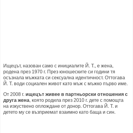
Ищецът, назован само с инициалите Й. Т., е жена,
родена през 1970 г. През юношеските си години тя
осъзнала мъжката си сексуална идентичност. Оттогава
Й. Т. води социален живот като мъж с мъжко първо име.
От 2008 г.
ищецът живее в партньорски отношения с
друга жена
, която родила през 2010 г. дете с помощта
на изкуствено оплождане от донор. Оттогава Й. Т. и
детето му се възприемат взаимно като баща и син.