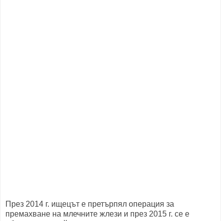
През 2014 г. ищецът е претърпял операция за
премахване на млечните жлези и през 2015 г. се е