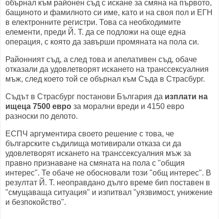
обърнал към районен съд с искане за смяна на първото,
бащиното и фамилното си име, като и на своя пол и ЕГН
в електронните регистри. Това са необходимите
елементи, преди Й. Т. да се подложи на още една
операция, с която да завърши промяната на пола си.
Районният съд, а след това и апелативен съд, обаче
отказали да удовлетворят искането на транссексуалния
мъж, след което той се обърнал към Съда в Страсбург.
Съдът в Страсбург постанови България да
изплати на
ищеца 7500 евро
за морални вреди и 4150 евро
разноски по делото.
ЕСПЧ аргументира своето решение с това, че
българските съдилища мотивирали отказа си да
удовлетворят искането на транссексуалния мъж за
правно признаване на смяната на пола с "общия
интерес". Те обаче не обосновали този "общ интерес". В
резултат Й. Т. неоправдано дълго време бип поставен в
"смущаваща ситуация" и изпитвал "уязвимост, унижение
и безпокойство".