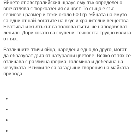
Яйцето от австралийския щраус ему пък определено
впечатлява с тюркоазения си цвят. То също е със
сериозен размер и тежи около 600 гр. Яйцата на емуто
са едни от най-богатите на вкус и хранителни вещества.
Белтъкът и жълтъкът са толкова гъсти, че наподобяват
лепило. Дори когато са счупени, течността трудно излиза
от тях.
Различните птичи яйца, наредени едно до друго, могат
да образуват дъга от натурални цветове. Всяко от тях се
отличава с различна форма, големина и дебелина на
черупката. Всички те са загадъчни творения на майката
природа.