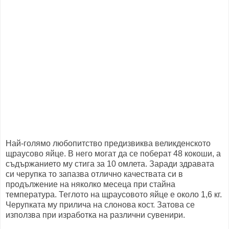
Най-голямо любопитство предизвиква великденското
щраусово яйце. В него могат да се поберат 48 кокоши, а
съдържанието му стига за 10 омлета. Заради здравата
си черупка то запазва отлично качествата си в
продължение на няколко месеца при стайна
температура. Теглото на щраусовото яйце е около 1,6 кг.
Черупката му прилича на слонова кост. Затова се
използва при изработка на различни сувенири.