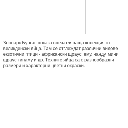
Зоопарк Бургас показа впечатляваща колекция от
великденски яйца. Там се отглеждат различни видове
екзотични птици - африкански щраус, ему, нанду, мини
щраус тинаму и др. Техните яйца са с разнообразни
размери и характерни цветни окраски.