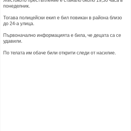
Жестокото престъпление е станало около 19,30 часа в
понеделник.
Тогава полицейски екип е бил повикан в района близо
до 24-а улица.
Първоначално информацията е била, че децата са се
удавили.
По телата им обаче били открити следи от насилие.