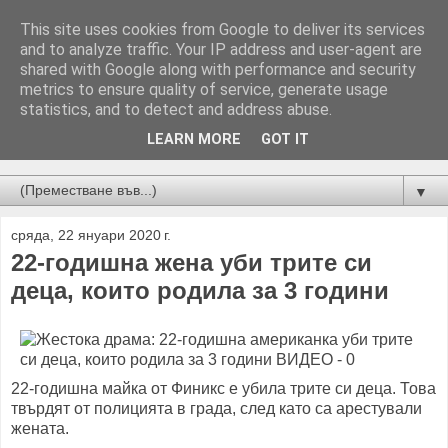
This site uses cookies from Google to deliver its services
and to analyze traffic. Your IP address and user-agent are
shared with Google along with performance and security
metrics to ensure quality of service, generate usage
statistics, and to detect and address abuse.
LEARN MORE
GOT IT
Новини от Бургас, страната и света!
▼
сряда, 22 януари 2020 г.
22-годишна жена уби трите си
деца, които родила за 3 години
22-годишна майка от Финикс е убила трите си деца. Това
твърдят от полицията в града, след като са арестували
жената.