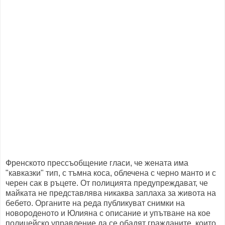
Френското прессъобщение гласи, че жената има
"кавказки" тип, с тъмна коса, облечена с черно манто и с
черен сак в ръцете. От полицията предупреждават, че
майката не представлява никаква заплаха за живота на
бебето. Органите на реда публикуват снимки на
новороденото и Юлияна с описание и упътване на кое
полицейско управление да се обадят гражданите, които