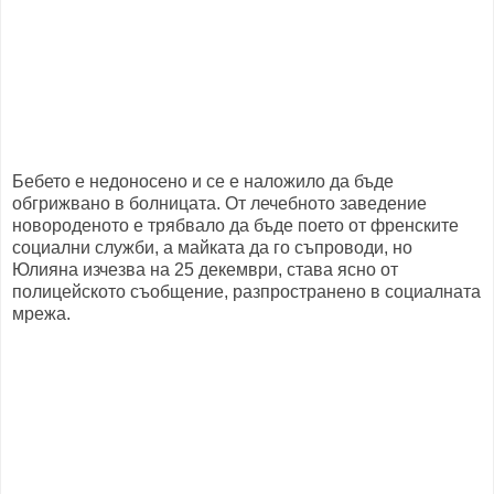
Бебето е недоносено и се е наложило да бъде
обгрижвано в болницата. От лечебното заведение
новороденото е трябвало да бъде поето от френските
социални служби, а майката да го съпроводи, но
Юлияна изчезва на 25 декември, става ясно от
полицейското съобщение, разпространено в социалната
мрежа.