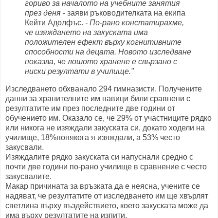
гориво за началото на учебните занятия
през деня -
заяви ръководителката на екипа
Кейти Адолфъс.
- По-рано констатирахме,
че изяждането на закуската има
положителен ефект върху когнитивните
способности на децата. Новото изследване
показва, че лошото хранене е свързано с
ниски резултати в училище."
Изследването обхванало 294 гимназисти. Получените
данни за хранителните им навици били сравнени с
резултатите им през последните две години от
обучението им. Оказало се, че 29% от участниците рядко
или никога не изяждали закуската си, докато ходели на
училище, 18%понякога я изяждали, а 53% често
закусвали.
Изяждалите рядко закуската си напуснали средно с
почти две години по-рано училище в сравнение с често
закусвалите.
Макар причината за връзката да е неясна, учените се
надяват, че резултатите от изследването им ще хвърлят
светлина върху въздействието, което закуската може да
има върху резултатите на изпити.