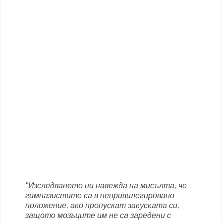
"Изследването ни навежда на мисълта, че
гимназистите са в непривилегировано
положение, ако пропускат закуската си,
защото мозъците им не са заредени с