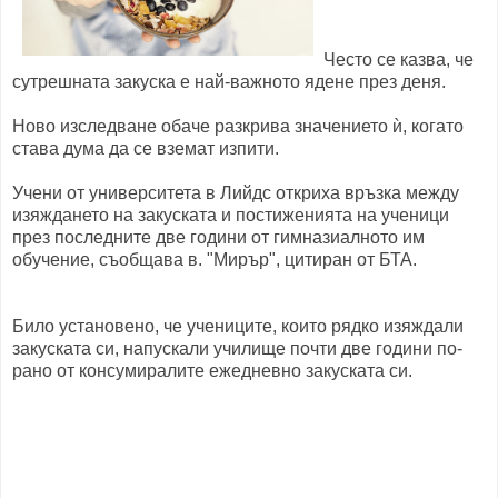
Често се казва, че
сутрешната закуска е най-важното ядене през деня.
Ново изследване обаче разкрива значението ѝ, когато
става дума да се вземат изпити.
Учени от университета в Лийдс откриха връзка между
изяждането на закуската и постиженията на ученици
през последните две години от гимназиалното им
обучение, съобщава в. "Мирър", цитиран от БТА.
Било установено, че учениците, които рядко изяждали
закуската си, напускали училище почти две години по-
рано от консумиралите ежедневно закуската си.