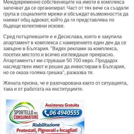
Междувременно собствениците на имоти в комплекса
започват да се организират. Част от тях вече са създали
група в социалните мрежи и обсъждат възможността да
наемат общ адвокат, който да ги представлява по
бъдещи колективни искове.
Сред потърпевшите е и Десислава, която е закупила
апартамент в комплекса с намерението един ден да се
завърне в България. "Видях реклами за комплекса,
посетих мястото и всичко изглеждаше прекрасно.
Апартаментът ми струваше 50 700 евро. Продадох
наследствен имот и реших да инвестирам в България,
но се оказа голяма грешка", разказва тя.
Жената призна, че е разочарована както от ситуацията,
така и от работата на институциите.