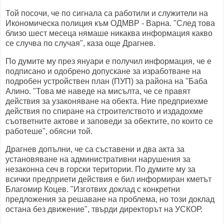
Той посочи, че по сигнала са работили и служители на
Икономическа полиция към ОДМВР - Варна. "След това
близо шест месеца нямаше никаква информация какво
се случва по случая", каза още Драгнев.
По думите му през януари е получил информация, че е
подписано и одобрено допускане за изработване на
подробен устройствен план (ПУП) за района на "Баба
Алино. "Това ме наведе на мисълта, че се правят
действия за узаконяване на обекта. Ние предприехме
действия по спиране на строителството и издадохме
съответните актове и заповеди за обектите, по които се
работеше", обясни той.
Драгнев допълни, че са съставени и два акта за
установяване на административни нарушения за
незаконна сеч в горски територии. По думите му за
всички предприети действия е бил информиран кметът
Благомир Коцев. "Изготвих доклад с конкретни
предложения за решаване на проблема, но този доклад
остана без движение", твърди директорът на УСКОР.