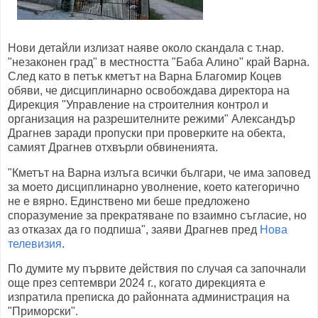
Нови детайли излизат наяве около скандала с т.нар.
"незаконен град" в местността "Баба Алино" край Варна.
След като в петък кметът на Варна Благомир Коцев
обяви, че дисциплинарно освобождава директора на
Дирекция "Управление на строителния контрол и
организация на разрешителните режими" Александър
Драгнев заради пропуски при проверките на обекта,
самият Драгнев отхвърли обвиненията.
"Кметът на Варна излъга всички българи, че има заповед
за моето дисциплинарно уволнение, което категорично
не е вярно. Единствено ми беше предложено
споразумение за прекратяване по взаимно съгласие, но
аз отказах да го подпиша", заяви Драгнев пред
Нова
телевизия
.
По думите му първите действия по случая са започнали
още през септември 2024 г., когато дирекцията е
изпратила преписка до районната администрация на
"Приморски".