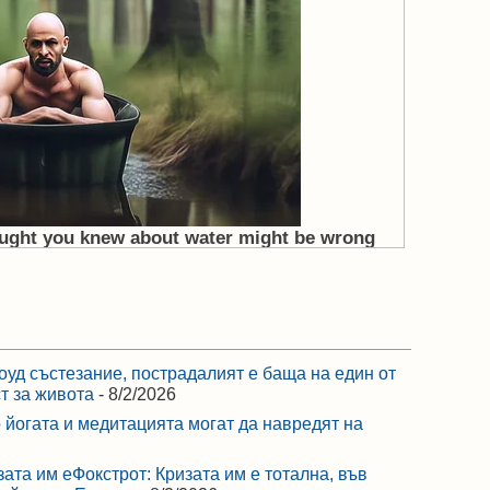
оуд състезание, пострадалият е баща на един от
ст за живота
- 8/2/2026
 йогата и медитацията могат да навредят на
зата им еФокстрот: Кризата им е тотална, във