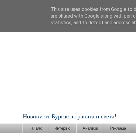
This site uses cookies from Google to de
are shared with Google along with perfo
statistics, and to detect and address a
Новини от Бургас, страната и света!
Начало
Интервю
Анализи
Реклама