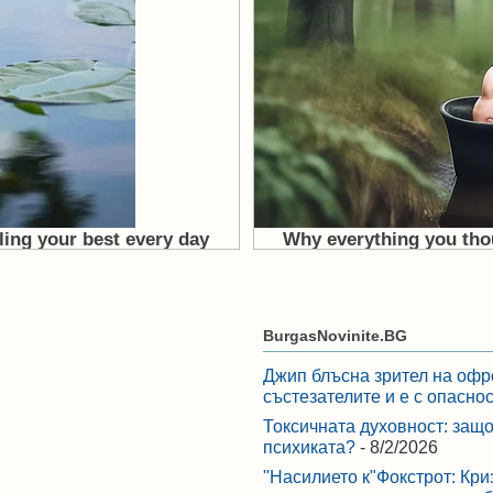
BurgasNovinite.BG
Джип блъсна зрител на офр
състезателите и е с опасно
Токсичната духовност: защо
психиката?
- 8/2/2026
"Насилието к"Фокстрот: Кри