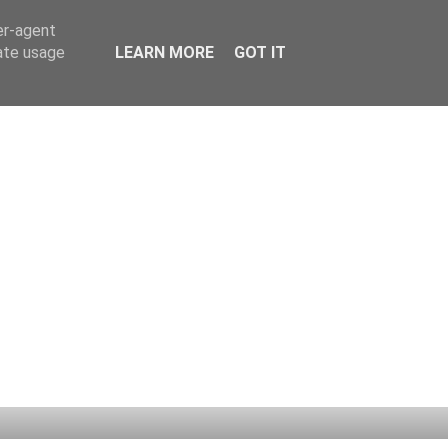
er-agent
rate usage
LEARN MORE
GOT IT