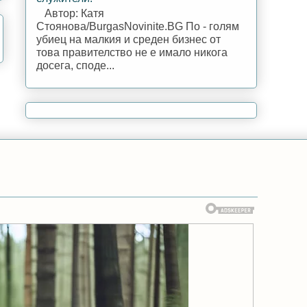
Автор: Катя
Стоянова/BurgasNovinite.BG По - голям
убиец на малкия и среден бизнес от
това правителство не е имало никога
досега, споде...