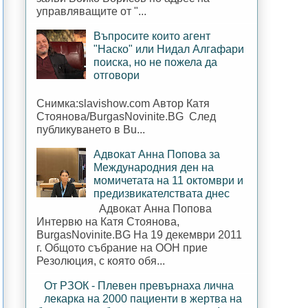
управляващите от "...
Въпросите които агент
"Наско" или Нидал Алгафари
поиска, но не пожела да
отговори
Снимка:slavishow.com Автор Катя
Стоянова/BurgasNovinite.BG След
публикуването в Bu...
Адвокат Анна Попова за
Международния ден на
момичетата на 11 октомври и
предизвикателствата днес
Адвокат Анна Попова
Интервю на Катя Стоянова,
BurgasNovinite.BG На 19 декември 2011
г. Общото събрание на ООН прие
Резолюция, с която обя...
От РЗОК - Плевен превърнаха лична
лекарка на 2000 пациенти в жертва на