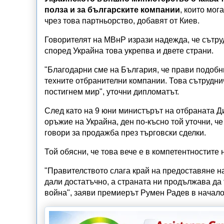
полза и за българските компании
, които мог
чрез това партньорство, добавят от Киев.
Говорителят на МВнР изрази надежда, че сътру
според Украйна това укрепва и двете страни.
"Благодарни сме на България, че прави подобн
техните отбранителни компании. Това сътрудни
постигнем мир", уточни дипломатът.
След като на 9 юни министърът на отбраната Д
оръжие на Украйна, ден по-късно той уточни, ч
говори за продажба през търговски сделки.
Той обясни, че това вече е в компетентностите
"Правителството слага край на предоставяне н
дали достатъчно, а страната ни продължава да
война", заяви премиерът Румен Радев в начал