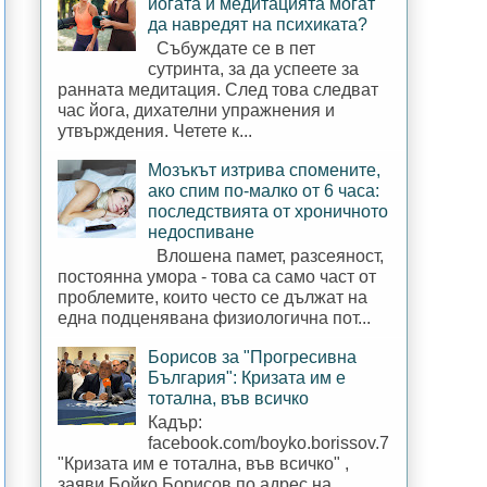
йогата и медитацията могат
да навредят на психиката?
Събуждате се в пет
сутринта, за да успеете за
ранната медитация. След това следват
час йога, дихателни упражнения и
утвърждения. Четете к...
Мозъкът изтрива спомените,
ако спим по-малко от 6 часа:
последствията от хроничното
недоспиване
Влошена памет, разсеяност,
постоянна умора - това са само част от
проблемите, които често се дължат на
една подценявана физиологична пот...
Борисов за "Прогресивна
България": Кризата им е
тотална, във всичко
Кадър:
facebook.com/boyko.borissov.7
"Кризата им е тотална, във всичко" ,
заяви Бойко Борисов по адрес на