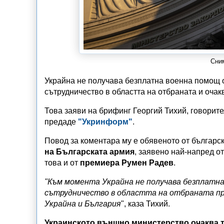
Сним
Украйна не получава безплатна военна помощ о
сътрудничество в областта на отбраната и очак
Това заяви на брифинг Георгий Тихий, говорит
предаде
"Укринформ"
.
Повод за коментара му е обявеното от българс
на Българската армия
, заявено най-напред о
това и от
премиера Румен Радев
.
"Към момента Украйна не получава безплатна
сътрудничество в областта на отбраната про
Украйна и България
", каза Тихий.
Украинското външно министерство очаква т