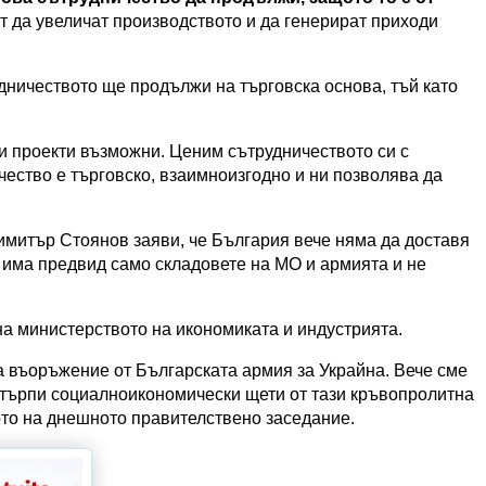
ат да увеличат производството и да генерират приходи
дничеството ще продължи на търговска основа, тъй като
и проекти възможни. Ценим сътрудничеството си с
чество е търговско, взаимноизгодно и ни позволява да
имитър Стоянов заяви, че България вече няма да доставя
е има предвид само складовете на МО и армията и не
 на министерството на икономиката и индустрията.
а въоръжение от Българската армия за Украйна. Вече сме
 търпи социалноикономически щети от тази кръвопролитна
ото на днешното правителствено заседание.