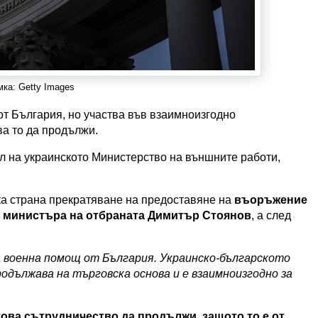
ка: Getty Images
т България, но участва във взаимноизгодно
ва то да продължи.
ел на украинското Министерство на външните работи,
ка страна прекратяване на предоставяне на
въоръжение
т
министъра на отбраната Димитър Стоянов
, а след
 военна помощ от България. Украинско-българското
дължава на търговска основа и е взаимноизгодно за
ова сътрудничество да продължи, защото то е от