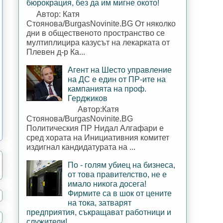
бюрокрация, без да им мигне окото!
Автор: Катя
Стоянова/BurgasNovinite.BG От няколко
дни в общественото пространство се
мултиплицира казусът на лекарката от
Плевен д-р Ка...
Агент на Шесто управление
на ДС е един от ПР-ите на
кампанията на проф.
Герджиков
Автор:Катя
Стоянова/BurgasNovinite.BG
Политическия ПР Нидал Алгафари е
сред хората на Инициативния комитет
издигнал кандидатурата на ...
По - голям убиец на бизнеса,
от това правителство, не е
имало никога досега!
Фирмите са в шок от цените
на тока, затварят
предприятия, съкращават работници и
служители!