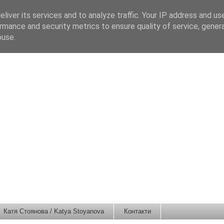
liver its services and to analyze traffic. Your IP address and us
rmance and security metrics to ensure quality of service, gene
buse.
Катя Стоянова / Katya Stoyanova
Контакти