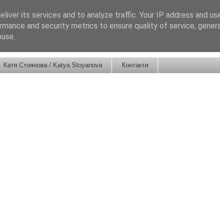
liver its services and to analyze traffic. Your IP address and us
rmance and security metrics to ensure quality of service, gene
buse.
Катя Стоянова / Katya Stoyanova
Контакти