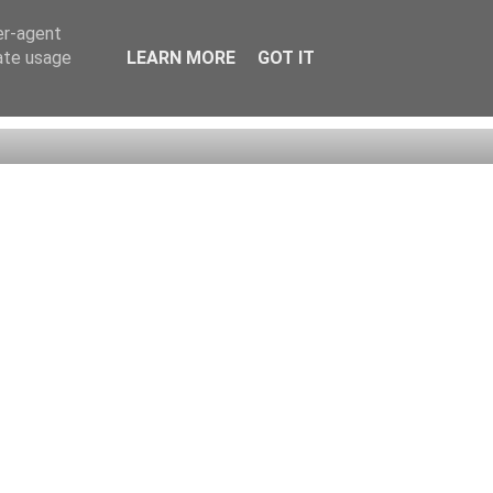
er-agent
rate usage
LEARN MORE
GOT IT