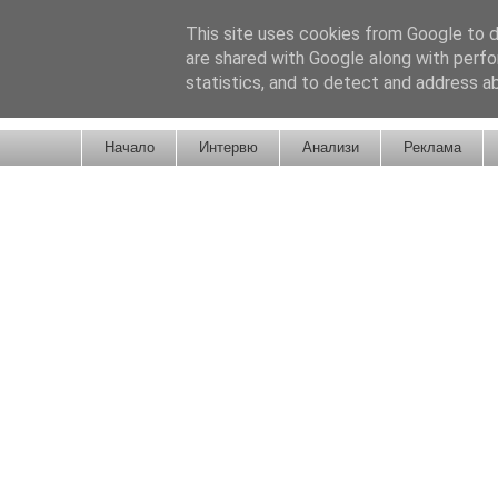
This site uses cookies from Google to de
are shared with Google along with perfo
statistics, and to detect and address a
Новини от Бургас, страната и света!
Начало
Интервю
Анализи
Реклама