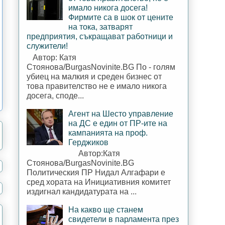
имало никога досега!
Фирмите са в шок от цените
на тока, затварят
предприятия, съкращават работници и
служители!
Автор: Катя
Стоянова/BurgasNovinite.BG По - голям
убиец на малкия и среден бизнес от
това правителство не е имало никога
досега, споде...
Агент на Шесто управление
на ДС е един от ПР-ите на
кампанията на проф.
Герджиков
Автор:Катя
Стоянова/BurgasNovinite.BG
Политическия ПР Нидал Алгафари е
сред хората на Инициативния комитет
издигнал кандидатурата на ...
На какво ще станем
свидетели в парламента през