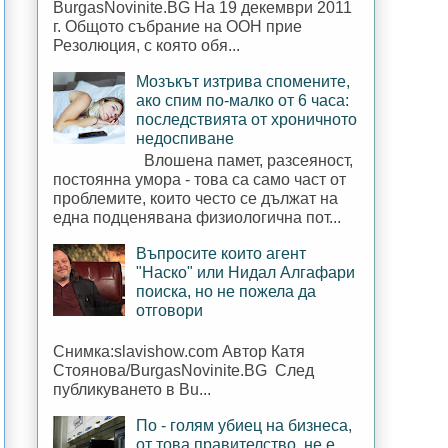
BurgasNovinite.BG На 19 декември 2011
г. Общото събрание на ООН прие
Резолюция, с която обя...
Мозъкът изтрива спомените,
ако спим по-малко от 6 часа:
последствията от хроничното
недоспиване
Влошена памет, разсеяност,
постоянна умора - това са само част от
проблемите, които често се дължат на
една подценявана физиологична пот...
Въпросите които агент
"Наско" или Нидал Алгафари
поиска, но не пожела да
отговори
Снимка:slavishow.com Автор Катя
Стоянова/BurgasNovinite.BG След
публикуването в Bu...
По - голям убиец на бизнеса,
от това правителство, не е