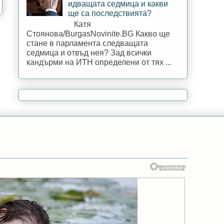
идващата седмица и какви
ще са последствията?
Катя
Стоянова/BurgasNovinite.BG Какво ще
стане в парламента следващата
седмица и отвъд нея? Зад всички
кандърми на ИТН определени от тях ...