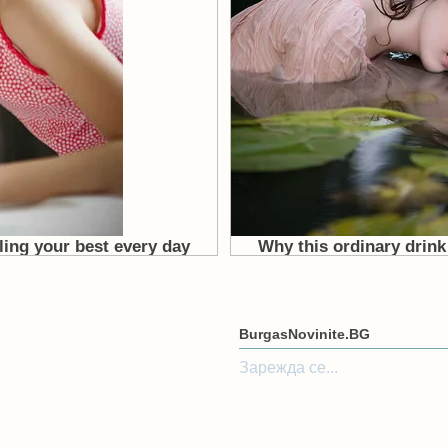
BurgasNovinite.BG
Зарежда се...