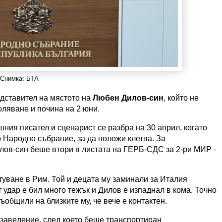
Снимка: БТА
дставител на мястото на
Любен Дилов-син
, който не
оляване и почина на 2 юни.
ния писател и сценарист се разбра на 30 април, когато
о Народно събрание, за да положи клетва. За
ов-син беше втори в листата на ГЕРБ-СДС за 2-ри МИР -
уване в Рим. Той и децата му заминали за Италия
 удар е бил много тежък и Дилов е изпаднал в кома. Точно
ъобщили на близките му, че вече е контактен.
 заведение, след което беше транспортиран