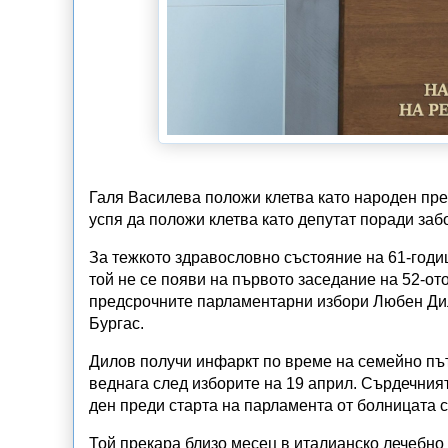
Галя Василева положи клетва като народен пре
успя да положи клетва като депутат поради заб
За тежкото здравословно състояние на 61-годиш
той не се появи на първото заседание на 52-от
предсрочните парламентарни избори Любен Дил
Бургас.
Дилов получи инфаркт по време на семейно път
веднага след изборите на 19 април. Сърдечният
ден преди старта на парламента от болницата с
Той прекара близо месец в италианско лечебно