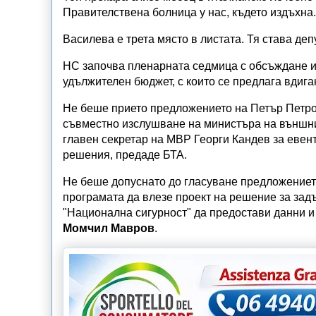
Правителствена болница у нас, където издъхна.
Василева е трета място в листата. Тя става деп
НС започва пленарната седмица с обсъждане и 
удължителен бюджет, с които се предлага вдиган
Не беше прието предложението на Петър Петро
съвместно изслушване на министъра на външн
главен секретар на МВР Георги Кандев за евен
решения, предаде БТА.
Не беше допуснато до гласуване предложениет
програмата да влезе проект на решение за за
"Национална сигурност" да предостави данни и
Момчил Мавров
.