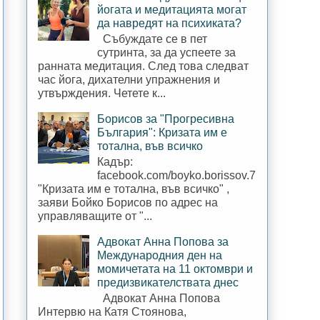
йогата и медитацията могат
да навредят на психиката?
Събуждате се в пет
сутринта, за да успеете за
ранната медитация. След това следват
час йога, дихателни упражнения и
утвърждения. Четете к...
Борисов за "Прогресивна
България": Кризата им е
тотална, във всичко
Кадър:
facebook.com/boyko.borissov.7
"Кризата им е тотална, във всичко" ,
заяви Бойко Борисов по адрес на
управляващите от "...
Адвокат Анна Попова за
Международния ден на
момичетата на 11 октомври и
предизвикателствата днес
Адвокат Анна Попова
Интервю на Катя Стоянова,