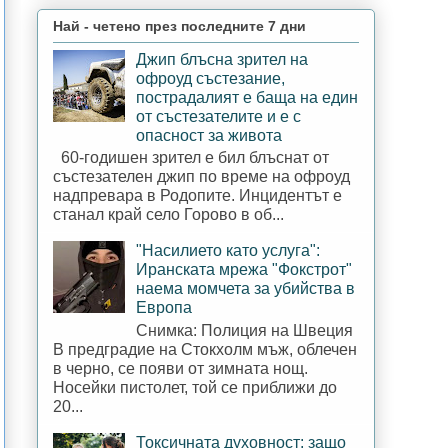
Най - четено през последните 7 дни
Джип блъсна зрител на
офроуд състезание,
пострадалият е баща на един
от състезателите и е с
опасност за живота
60-годишен зрител е бил блъснат от
състезателен джип по време на офроуд
надпревара в Родопите. Инцидентът е
станал край село Горово в об...
"Насилието като услуга":
Иранската мрежа "Фокстрот"
наема момчета за убийства в
Европа
Снимка: Полиция на Швеция
В предградие на Стокхолм мъж, облечен
в черно, се появи от зимната нощ.
Носейки пистолет, той се приближи до
20...
Токсичната духовност: защо