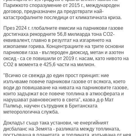
Парижкото споразумение от 2015 г., международен
договор, предназначен да предотврати най-
катастрофалните последици от климатичната криза.
През 2024 г. глобалните емисии на парникови газове
достигнаха рекордните 56,8 милиарда тона CO2-
еквивалент, главно в резултат на изгарянето на
изкопаеми горива. Концентрациите на трите основни
парникови газа - въглероден диоксид, метан и азотен
оксид - са се повишили от 2019 г. насам, като нивото на
CO2 в момента е 425,6 части на милион.
"Всичко се свежда до един прост принцип: ние
излъчваме повече парникови газове от всякога, което
води до повишаване на нивата на парниковите газове,
които задържат все повече топлина в атмосферата и
нарушават равновесието в света", казва д-р Мат
Палмър, научен сътрудник в Британската
метеорологична служба.
Докладът също така установи, че енергийният
дисбаланс на Земята - разликата между топлината,
постъпваща в планетата, и топлината, излъчвана от нея