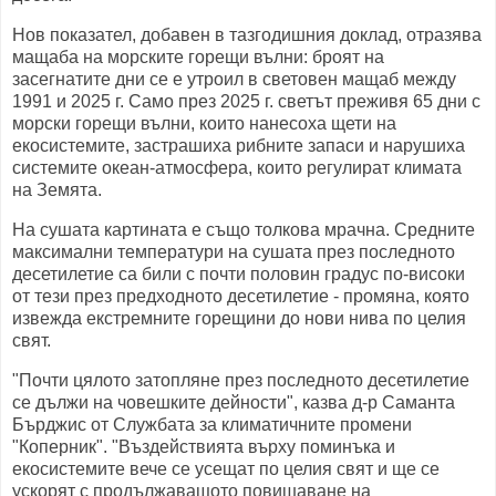
Нов показател, добавен в тазгодишния доклад, отразява
мащаба на морските горещи вълни: броят на
засегнатите дни се е утроил в световен мащаб между
1991 и 2025 г. Само през 2025 г. светът преживя 65 дни с
морски горещи вълни, които нанесоха щети на
екосистемите, застрашиха рибните запаси и нарушиха
системите океан-атмосфера, които регулират климата
на Земята.
На сушата картината е също толкова мрачна. Средните
максимални температури на сушата през последното
десетилетие са били с почти половин градус по-високи
от тези през предходното десетилетие - промяна, която
извежда екстремните горещини до нови нива по целия
свят.
"Почти цялото затопляне през последното десетилетие
се дължи на човешките дейности", казва д-р Саманта
Бърджис от Службата за климатичните промени
"Коперник". "Въздействията върху поминъка и
екосистемите вече се усещат по целия свят и ще се
ускорят с продължаващото повишаване на