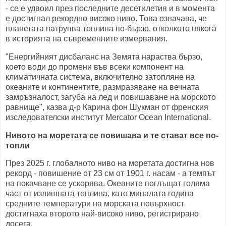
- се е удвоил през последните десетилетия и в момента
е достигнал рекордно високо ниво. Това означава, че
планетата натрупва топлина по-бързо, отколкото някога
в историята на съвременните измервания.
"Енергийният дисбаланс на Земята нараства бързо,
което води до промени във всеки компонент на
климатичната система, включително затопляне на
океаните и континентите, размразяване на вечната
замръзналост, загуба на лед и повишаване на морското
равнище", казва д-р Карина фон Шукман от френския
изследователски институт Mercator Ocean International.
Нивото на моретата се повишава и те стават все по-
топли
През 2025 г. глобалното ниво на моретата достигна нов
рекорд - повишение от 23 см от 1901 г. насам - а темпът
на покачване се ускорява. Океаните поглъщат голяма
част от излишната топлина, като миналата година
средните температури на морската повърхност
достигнаха второто най-високо ниво, регистрирано
досега.