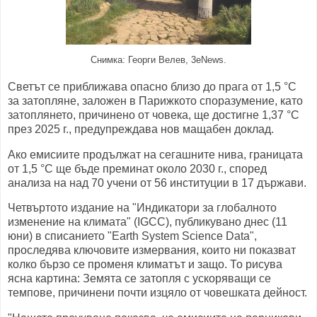
Снимка: Георги Велев, 3eNews.
Светът се приближава опасно близо до прага от 1,5 °C
за затопляне, заложен в Парижкото споразумение, като
затоплянето, причинено от човека, ще достигне 1,37 °C
през 2025 г., предупреждава нов мащабен доклад.
Ако емисиите продължат на сегашните нива, границата
от 1,5 °C ще бъде преминат около 2030 г., според
анализа на над 70 учени от 56 институции в 17 държави.
Четвъртото издание на "Индикатори за глобалното
изменение на климата" (IGCC), публикувано днес (11
юни) в списанието "Earth System Science Data",
проследява ключовите измервания, които ни показват
колко бързо се променя климатът и защо. То рисува
ясна картина: Земята се затопля с ускоряващи се
темпове, причинени почти изцяло от човешката дейност.