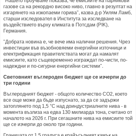
"Нашето проучване показва, че емисиите на парникови
газове са на рекордно високо ниво, главно в резултат на
изгарянето на изкопаеми горива", казва д-р Уилям Ламб,
старши изследовател в Института за изследване на
въздействието върху климата в Потсдам (PIK),
Германия.
"Добрата новина е, че вече има налични решения. Чрез
инвестиции във възобновяеми енергийни източници и
електрификация правителствата могат да намалят
емисиите, като същевременно изграждат по-чисти, по-
надеждни и по-сигурни енергийни системи".
Световният въглероден бюджет ще се изчерпи до
три години
Въглеродният бюджет - общото количество CO2, което
все още може да бъде изпуснато, за да се задържи
затоплянето под 1,5 °C над доиндустриалните нива - в
момента възлиза на едва 130 милиарда тона, считано от
началото на 2026 г. При сегашните нива на емисиите той
ще се изчерпи до около три години.
Границата от 1,5 градуса е крайъгълният камък на