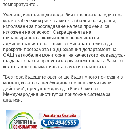
температурите".
Учените, изготвили доклада, бият тревога и за един по-
малко забележим риск: самите глобални бази данни,
използвани за проследяване на тези промени, са
изложени на опасност. Съкращенията на
финансирането - включително решението на
администрацията на Тръмп от миналата година да
прекрати програмата на Държавния департамент на
САЩ за глобален мониторинг на качеството на въздуха -
създават опасни пропуски в доказателствената база, от
която зависят климатичната наука и политиката.
"Без това бъдещите оценки ще бъдат много по-трудни в
момент, когато са необходими спешни климатични
действия", предупреждава д-р Крис Смит от
Международния институт за приложна система за
анализи.