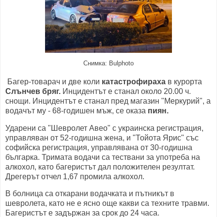
Снимка: Bulphoto
Багер-товарач и две коли
катастрофираха
в курорта
Слънчев бряг.
Инцидентът е станал около 20.00 ч.
снощи. Инцидентът е станал пред магазин "Меркурий", а
водачът му - 68-годишен мъж, се оказа
пиян.
Ударени са "Шевролет Авео" с украинска регистрация,
управляван от 52-годишна жена, и "Тойота Ярис" със
софийска регистрация, управлявана от 30-годишна
българка. Тримата водачи са тествани за употреба на
алкохол, като багеристът дал положителен резултат.
Дрегерът отчел 1,67 промила алкохол.
В болница са откарани водачката и пътникът в
шевролета, като не е ясно още какви са техните травми.
Багеристът е задържан за срок до 24 часа.