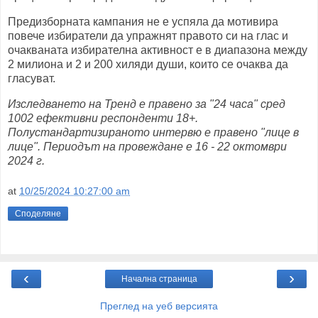
Предизборната кампания не е успяла да мотивира
повече избиратели да упражнят правото си на глас и
очакваната избирателна активност е в диапазона между
2 милиона и 2 и 200 хиляди души, които се очаква да
гласуват.
Изследването на Тренд е правено за "24 часа" сред
1002 ефективни респонденти 18+.
Полустандартизираното интервю е правено "лице в
лице". Периодът на провеждане е 16 - 22 октомври
2024 г.
at
10/25/2024 10:27:00 am
Споделяне
‹
›
Начална страница
Преглед на уеб версията