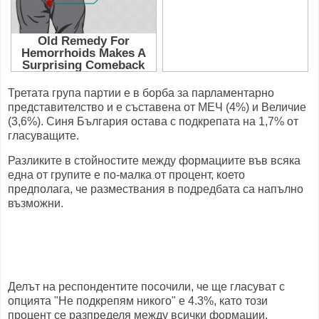
Третата група партии е в борба за парламентарно
представителство и е съставена от МЕЧ (4%) и Величие
(3,6%). Синя България остава с подкрепата на 1,7% от
гласуващите.
Разликите в стойностите между формациите във всяка
една от групите е по-малка от процент, което
предполага, че размествания в подредбата са напълно
възможни.
Делът на респондентите посочили, че ще гласуват с
опцията "Не подкрепям никого" е 4.3%, като този
процент се разпределя между всички формации.