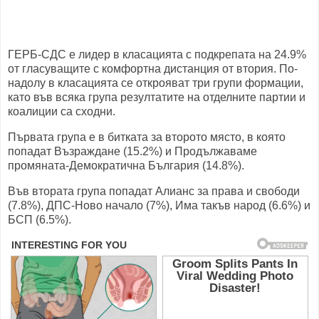
ГЕРБ-СДС е лидер в класацията с подкрепата на 24.9%
от гласуващите с комфортна дистанция от втория. По-
надолу в класацията се открояват три групи формации,
като във всяка група резултатите на отделните партии и
коалиции са сходни.
Първата група е в битката за второто място, в която
попадат Възраждане (15.2%) и Продължаваме
промяната-Демократична България (14.8%).
Във втората група попадат Алианс за права и свободи
(7.8%), ДПС-Ново начало (7%), Има такъв народ (6.6%) и
БСП (6.5%).