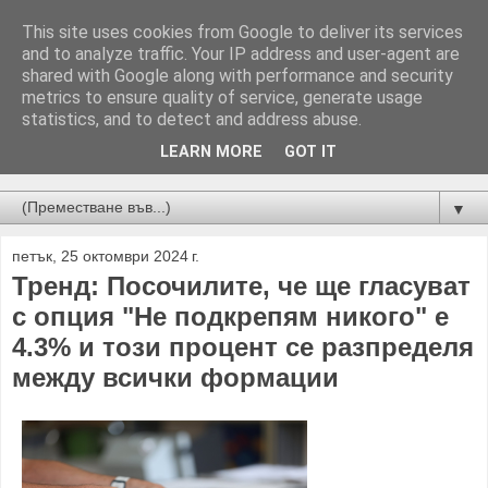
This site uses cookies from Google to deliver its services
and to analyze traffic. Your IP address and user-agent are
shared with Google along with performance and security
metrics to ensure quality of service, generate usage
statistics, and to detect and address abuse.
LEARN MORE
GOT IT
Новини от Бургас, страната и света!
▼
петък, 25 октомври 2024 г.
Тренд: Посочилите, че ще гласуват
с опция "Не подкрепям никого" е
4.3% и този процент се разпределя
между всички формации