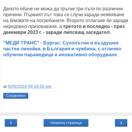
Делото обаче не можа да тръгне три пъти по различни
причини. Първият път това се случи заради неявяване
на близките на погребаните. Второто отлагане бе заради
нередовно призоваване, а
третото и последно - през
декември 2023 г. - заради липсващ заседател.
"МЕДИ ТРАНС" - Бургас: Сухопътни и въздушни
частни линейки, в България и чужбина, с отлично
обучени парамедици и иновативно оборудване
at
9/26/2024 09:19:00 pm
Споделяне
‹
›
Начална страница