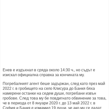
Енев е издъхнал в сряда около 14:30 ч., но съдът е
изискал официална справка за кончината му.
Погребалният агент беше задържан, след като през май
2022 г. в гробището на село Клисура до Банкя бяха
намерени останки на седем души, погребани извън
гробове. След това му бе повдигнато обвинение за това,
че в периода от 8 януари 2020 г. до 13 май 2022 г. в
София и Банкя е измамил 19 души, че ако му се дадат