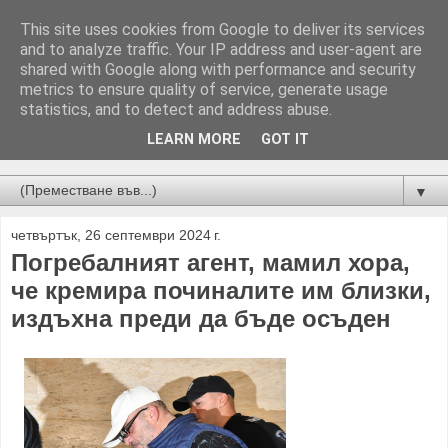
This site uses cookies from Google to deliver its services
and to analyze traffic. Your IP address and user-agent are
shared with Google along with performance and security
metrics to ensure quality of service, generate usage
statistics, and to detect and address abuse.
LEARN MORE
GOT IT
Новини от Бургас, страната и света!
▼
четвъртък, 26 септември 2024 г.
Погребалният агент, мамил хора,
че кремира починалите им близки,
издъхна преди да бъде осъден