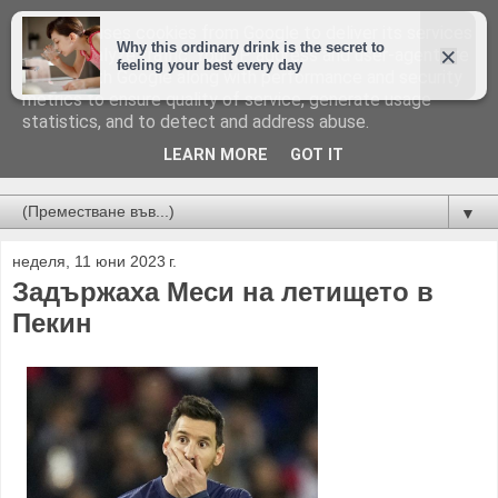
This site uses cookies from Google to deliver its services
and to analyze traffic. Your IP address and user-agent are
shared with Google along with performance and security
metrics to ensure quality of service, generate usage
statistics, and to detect and address abuse.
LEARN MORE
GOT IT
Новини от Бургас, страната и света!
▼
неделя, 11 юни 2023 г.
Задържаха Меси на летището в
Пекин