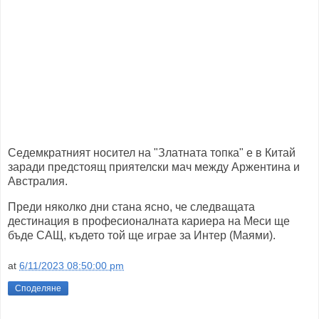
Седемкратният носител на "Златната топка" е в Китай
заради предстоящ приятелски мач между Аржентина и
Австралия.
Преди няколко дни стана ясно, че следващата
дестинация в професионалната кариера на Меси ще
бъде САЩ, където той ще играе за Интер (Маями).
at
6/11/2023 08:50:00 pm
Споделяне