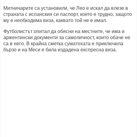
Митничарите са установили, че Лео е искал да влезе в
страната с испанския си паспорт, което е трудно, защото
му е необходима виза, каквато той не е имал.
Футболистът опитал да обясни на местните, че има и
аржентински документи за самоличност, които обаче не
са в него. В крайна сметка суматохата е приключила
бързо и на Меси е била издадена експресна виза.