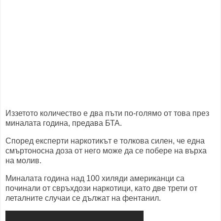
Иззетото количество е два пъти по-голямо от това през
миналата година, предава БТА.
Според експерти наркотикът е толкова силен, че една
смъртоносна доза от него може да се побере на върха
на молив.
Миналата година над 100 хиляди американци са
починали от свръхдози наркотици, като две трети от
леталните случаи се дължат на фентанил.