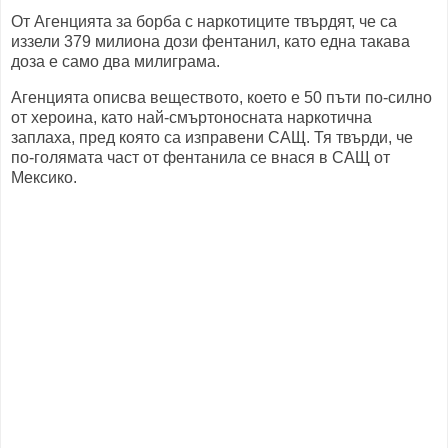
От Агенцията за борба с наркотиците твърдят, че са
иззели 379 милиона дози фентанил, като една такава
доза е само два милиграма.
Агенцията описва веществото, което е 50 пъти по-силно
от хероина, като най-смъртоносната наркотична
заплаха, пред която са изправени САЩ. Тя твърди, че
по-голямата част от фентанила се внася в САЩ от
Мексико.