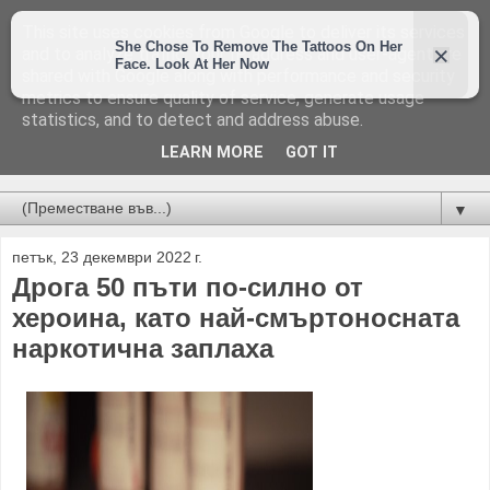
This site uses cookies from Google to deliver its services
and to analyze traffic. Your IP address and user-agent are
shared with Google along with performance and security
metrics to ensure quality of service, generate usage
statistics, and to detect and address abuse.
LEARN MORE
GOT IT
Новини от Бургас, страната и света!
▼
петък, 23 декември 2022 г.
Дрога 50 пъти по-силно от
хероина, като най-смъртоносната
наркотична заплаха