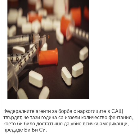
Федералните агенти за борба с наркотиците в САЩ
твърдят, че тази година са иззели количество фентанил,
което би било достатъчно да убие всички американци,
предаде Би Би Си.