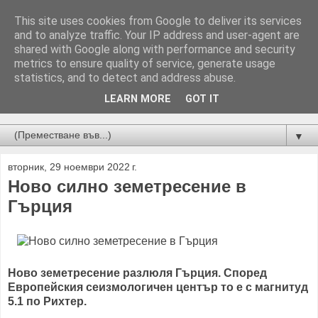
This site uses cookies from Google to deliver its services
and to analyze traffic. Your IP address and user-agent are
shared with Google along with performance and security
metrics to ensure quality of service, generate usage
statistics, and to detect and address abuse.
LEARN MORE
GOT IT
Новини от Бургас, страната и света!
▼
вторник, 29 ноември 2022 г.
Ново силно земетресение в
Гърция
Ново земетресение разлюля Гърция. Според
Европейския сеизмологичен център то е с магнитуд
5.1 по Рихтер.