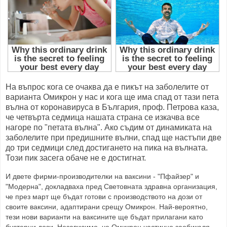
На въпрос кога се очаква да е пикът на заболелите от
варианта Омикрон у нас и кога ще има спад от тази пета
вълна от коронавируса в България, проф. Петрова каза,
че четвърта седмица нашата страна се изкачва все
нагоре по "петата вълна". Ако съдим от динамиката на
заболелите при предишните вълни, спад ще настъпи две
до три седмици след достигането на пика на вълната.
Този пик засега обаче не е достигнат.
И двете фирми-производителки на ваксини - "Пфайзер" и
"Модерна", докладваха пред Световната здравна организация,
че през март ще бъдат готови с производството на дози от
своите ваксини, адаптирани срещу Омикрон. Най-вероятно,
тези нови варианти на ваксините ще бъдат прилагани като
бустерни дози. Независимо, че Омикрон частично заобикаля