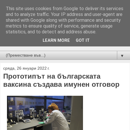
This site uses cookies from Google to deliver its services
and to analyze traffic. Your IP address and user-agent are
shared with Google along with performance and security
metrics to ensure quality of service, generate usage
statistics, and to detect and address abuse.
LEARN MORE
GOT IT
Новини от Бургас, страната и света!
▼
сряда, 26 януари 2022 г.
Прототипът на българската
ваксина създава имунен отговор