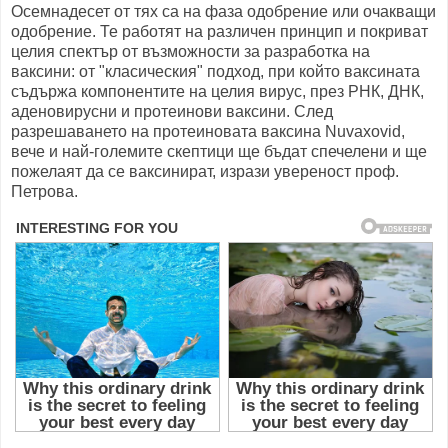
Осемнадесет от тях са на фаза одобрение или очакващи
одобрение. Те работят на различен принцип и покриват
целия спектър от възможности за разработка на
ваксини: от "класическия" подход, при който ваксината
съдържа компонентите на целия вирус, през РНК, ДНК,
аденовирусни и протеинови ваксини. След
разрешаването на протеиновата ваксина Nuvaxovid,
вече и най-големите скептици ще бъдат спечелени и ще
пожелаят да се ваксинират, изрази увереност проф.
Петрова.