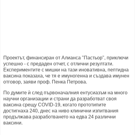
Проектът, финансиран от Алианса "Пастьор", приключи
успешно - с предаден отчет, с отлични резултати.
Експериментите с мишки на тази иновативна, пептидна
ваксина показаха, че тя е имуногенна и създава имунен
отговор, заяви проф. Пенка Петрова.
По думите ѝ след първоначалния ентусиазъм на много
научни организации и страни да разработват своя
ваксина срещу COVID-19, когато прототипите
достигнаха 240, днес на ниво клинични изпитвания
продължава разработването на едва 24 различни
ваксини.