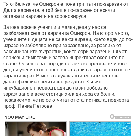
Тя отбеляза, че Омикрон е поне три пъти по-заразен от
Делта варианта, а той беше по-заразен от всички
останали варианти на короновируса.
Затова повече ученици и малки деца у нас се
разболяват сега от варианта Омикрон. На второ място,
учениците и децата не са ваксинирани, което води до по-
изразено заболяване при заразяване, за разлика от
ваксинираните възрастни, които дори заразени, нямат
сериозни симптоми и затова инфектират околните по-
слабо. Освен това, поради по-лекото протичане много
деца и ученици не проверяват дали са заразени и не се
карантинират. В много случаи антигенните тестове
дават фалшиво негативен резултат. Късият
инкубационен период води до лавинообразно
заразяване и вече стотици хиляди хора са болни,
независимо, че не се отчитат от статистиката, подчерта
проф. Пенка Петрова.