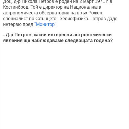
Доц. д-р Никола Петров е роден на 2 март 1971 г. в
Костинброд. Toй е директор на Националната
астрономическа обсерватория на връх Рожен,
специалист по Слънцето - хелиофизика. Петров даде
интервю пред
"Монитор"
:
- Д-р Петров, какви интересни астрономически
явления ще наблюдаваме следващата година?