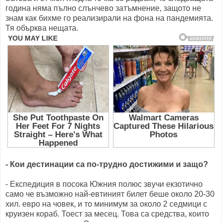
година няма пълно слънчево затъмнение, защото не
знам как бихме го реализирали на фона на пандемията.
Тя обърква нещата.
- Кои дестинации са по-трудно достижими и защо?
- Експедиция в посока Южния полюс звучи екзотично
само че възможно най-евтиният билет беше около 20-30
хил. евро на човек, и то минимум за около 2 седмици с
круизен кораб. Тоест за месец. Това са средства, които