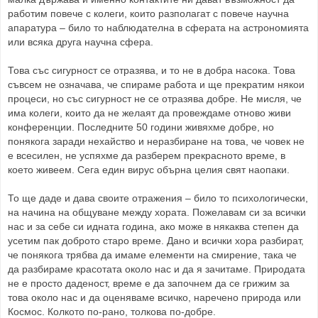
работим повече с колеги, които разполагат с повече научна
апаратура – било то наблюдателна в сферата на астрономията
или всяка друга научна сфера.
Това със сигурност се отразява, и то не в добра насока. Това
съвсем не означава, че спираме работа и ще прекратим някои
процеси, но със сигурност не се отразява добре. Не мисля, че
има колеги, които да не желаят да провеждаме отново живи
конференции. Последните 50 години живяхме добре, но
понякога заради нехайство и неразбиране на това, че човек не
е всесилен, не успяхме да разберем прекрасното време, в
което живеем. Сега един вирус обърна целия свят наопаки.
То ще даде и дава своите отражения – било то психологически,
на начина на общуване между хората. Пожелавам си за всички
нас и за себе си идната година, ако може в някаква степен да
усетим пак доброто старо време. Дано и всички хора разбират,
че понякога трябва да имаме елементи на смирение, така че
да разбираме красотата около нас и да я зачитаме. Природата
не е просто даденост, време е да започнем да се грижим за
това около нас и да оценяваме всичко, наречено природа или
Космос. Колкото по-рано, толкова по-добре.