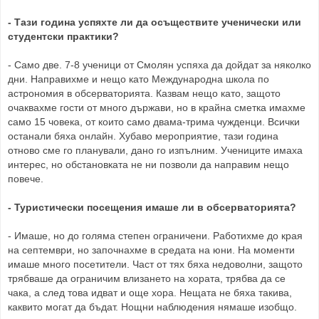
- Тази година успяхте ли да осъществите ученически или
студентски практики?
- Само две. 7-8 ученици от Смолян успяха да дойдат за няколко
дни. Направихме и нещо като Международна школа по
астрономия в обсерваторията. Казвам нещо като, защото
очаквахме гости от много държави, но в крайна сметка имахме
само 15 човека, от които само двама-трима чужденци. Всички
останали бяха онлайн. Хубаво мероприятие, тази година
отново сме го планували, дано го изпълним. Учениците имаха
интерес, но обстановката не ни позволи да направим нещо
повече.
- Туристически посещения имаше ли в обсерваторията?
- Имаше, но до голяма степен ограничени. Работихме до края
на септември, но започнахме в средата на юни. На моменти
имаше много посетители. Част от тях бяха недоволни, защото
трябваше да ограничим влизането на хората, трябва да се
чака, а след това идват и още хора. Нещата не бяха такива,
каквито могат да бъдат. Нощни наблюдения нямаше изобщо.