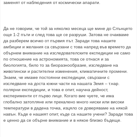
заменят от наблюдения от космически апарати.
Да не говорим, че той за няколко месеца ще мине до Слънцето
още 1-2 пъти и след това ще се разруши. Затова не очакваме
да разберем всичко от първия път. Заради това нашите
амбиции и желания са свързани с това напред във времето да
обърнем внимание на изследователските експедиции не само
по отношение на астрономията, това се отнася и за
биологията, било то за биоразнообразие, изследване на
животински и растителни изменения, климатичните промени.
Знаем, че имаме постоянни експедиции, свързани с
изследване на доста южни части на нашата Земя – т.нар.
полярни експедиции, и това е опит, научна дейност,
експерименти от първо лице. Когато вие чуете, че има
глобално затопляне или прекалено много ниски или високи
температури в дадена точка, изцяло се доверяваме на някой
навън. Къде е нашият опит, къде са нашите учени? Заради това
е ценно да се обърне внимание и в някое близко бъдеще.