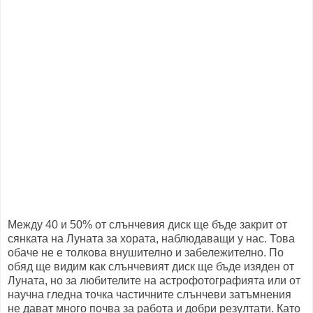
Между 40 и 50% от слънчевия диск ще бъде закрит от
сянката на Луната за хората, наблюдаващи у нас. Това
обаче не е толкова внушително и забележително. По
обяд ще видим как слънчевият диск ще бъде изяден от
Луната, но за любителите на астрофотографията или от
научна гледна точка частичните слънчеви затъмнения
не дават много почва за работа и добри резултати. Като