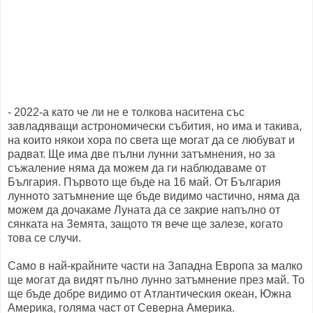
- 2022-a като че ли не е толкова наситена със
завладяващи астрономически събития, но има и такива,
на които някои хора по света ще могат да се любуват и
радват. Ще има две пълни лунни затъмнения, но за
съжаление няма да можем да ги наблюдаваме от
България. Първото ще бъде на 16 май. От България
лунното затъмнение ще бъде видимо частично, няма да
можем да дочакаме Луната да се закрие напълно от
сянката на Земята, защото тя вече ще залезе, когато
това се случи.
Само в най-крайните части на Западна Европа за малко
ще могат да видят пълно лунно затъмнение през май. То
ще бъде добре видимо от Атлантическия океан, Южна
Америка, голяма част от Северна Америка.