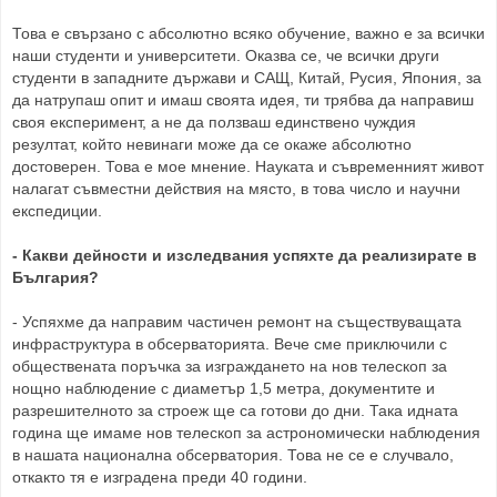
Това е свързано с абсолютно всяко обучение, важно е за всички
наши студенти и университети. Оказва се, че всички други
студенти в западните държави и САЩ, Китай, Русия, Япония, за
да натрупаш опит и имаш своята идея, ти трябва да направиш
своя експеримент, а не да ползваш единствено чуждия
резултат, който невинаги може да се окаже абсолютно
достоверен. Това е мое мнение. Науката и съвременният живот
налагат съвместни действия на място, в това число и научни
експедиции.
- Какви дейности и изследвания успяхте да реализирате в
България?
- Успяхме да направим частичен ремонт на съществуващата
инфраструктура в обсерваторията. Вече сме приключили с
обществената поръчка за изграждането на нов телескоп за
нощно наблюдение с диаметър 1,5 метра, документите и
разрешителното за строеж ще са готови до дни. Така идната
година ще имаме нов телескоп за астрономически наблюдения
в нашата национална обсерватория. Това не се е случвало,
откакто тя е изградена преди 40 години.