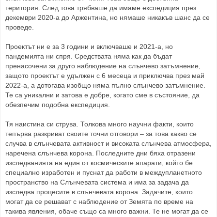
територия. След това трябваше да имаме експедиция през
декември 2020-а до Аржентина, но нямаше никакъв шанс да се
проведе.
Проектът ни е за 3 години и включваше и 2021-а, но
пандемията ни спря. Средствата няма как да бъдат
пренасочени за друго наблюдение на слънчево затъмнение,
защото проектът е удължен с 6 месеца и приключва през май
2022-а, а дотогава изобщо няма пълно слънчево затъмнение.
Те са уникални и затова е добре, когато сме в състояние, да
обезпечим подобна експедиция.
Тя наистина си струва. Толкова много научни факти, които
тепърва разкриват своите точни отговори – за това какво се
случва в слънчевата активност и високата слънчева атмосфера,
наречена слънчева корона. Последните дни бяха отразени
изследванията на един от космическите апарати, който бе
специално изработен и пуснат да работи в междупланетното
пространство на Слънчевата система и има за задача да
изследва процесите в слънчевата корона. Задачите, които
могат да се решават с наблюдение от Земята по време на
такива явления, обаче също са много важни. Те не могат да се