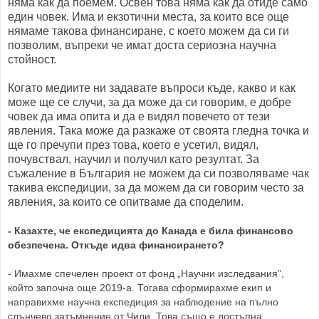
няма как да поемем. Освен това няма как да отиде само
един човек. Има и екзотични места, за които все още
нямаме такова финансиране, с което можем да си ги
позволим, въпреки че имат доста сериозна научна
стойност.
Когато медиите ни задавате въпроси къде, какво и как
може ще се случи, за да може да си говорим, е добре
човек да има опита и да е видял повечето от тези
явления. Така може да разкаже от своята гледна точка и
ще го пречупи през това, което е усетил, видял,
почувствал, научил и получил като резултат. За
съжаление в България не можем да си позволяваме чак
такива експедиции, за да можем да си говорим често за
явления, за които се опитваме да споделим.
- Казахте, че експедицията до Канада е била финансово
обезпечена. Откъде идва финансирането?
- Имахме спечелен проект от фонд „Научни изследвания”,
който започна още 2019-а. Тогава сформирахме екип и
направихме научна експедиция за наблюдение на пълно
слънчево затъмнение от Чили. Това също е достъпна