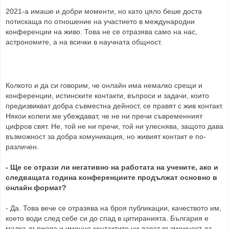
2021-а имаше и добри моменти, но като цяло беше доста
потискаща по отношение на участието в международни
конференции на живо. Това не се отразява само на нас,
астрономите, а на всички в научната общност.
Колкото и да си говорим, че онлайн има немалко срещи и
конференции, истинските контакти, въпроси и задачи, които
предизвикват добра съвместна дейност, се правят с жив контакт.
Някои колеги ме убеждават, че не ни пречи съвременният
цифров свят. Не, той не ни пречи, той ни улеснява, защото дава
възможност за добра комуникация, но живият контакт е по-
различен.
- Ще се отрази ли негативно на работата на учените, ако и
следващата година конференциите продължат основно в
онлайн формат?
- Да. Това вече се отразява на броя публикации, качеството им,
което води след себе си до спад в цитиранията. България е
малка държава и именно контактите ни дават възможност да