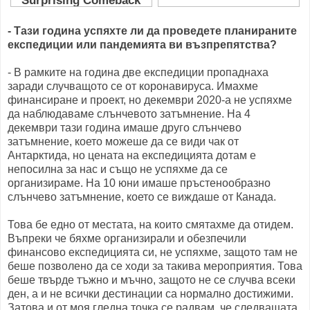
- Тази година успяхте ли да проведете планираните
експедиции или пандемията ви възпрепятства?
- В рамките на година две експедиции пропаднаха
заради случващото се от коронавируса. Имахме
финансиране и проект, но декември 2020-а не успяхме
да наблюдаваме слънчевото затъмнение. На 4
декември тази година имаше друго слънчево
затъмнение, което можеше да се види чак от
Антарктида, но цената на експедицията дотам е
непосилна за нас и също не успяхме да се
организираме. На 10 юни имаше пръстенообразно
слънчево затъмнение, което се виждаше от Канада.
Това бе едно от местата, на които смятахме да отидем.
Въпреки че бяхме организирали и обезпечили
финансово експедицията си, не успяхме, защото там не
беше позволено да се ходи за такива мероприятия. Това
беше твърде тъжно и мъчно, защото не се случва всеки
ден, а и не всички дестинации са нормално достижими.
Затова и от моя гледна точка се радвам, че следващата