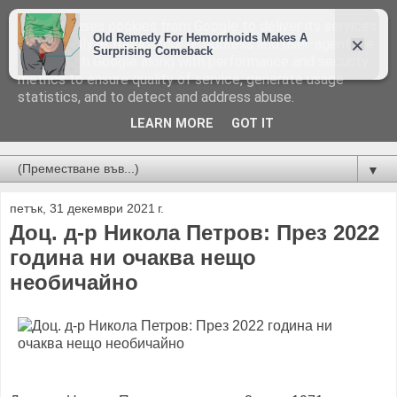
This site uses cookies from Google to deliver its services
and to analyze traffic. Your IP address and user-agent are
shared with Google along with performance and security
metrics to ensure quality of service, generate usage
statistics, and to detect and address abuse.
LEARN MORE
GOT IT
Новини от Бургас, страната и света!
▼
петък, 31 декември 2021 г.
Доц. д-р Никола Петров: През 2022
година ни очаква нещо
необичайно