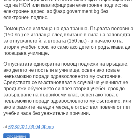
код на НОИ или квалифициран електронен подпис; на
електронен адрес: ao@asp.government.bg без
електронен подпис.
Помощта се изплаща на два транша. Първата половина
(150 лв.) се изплаща след влизане в сила на заповедта
за отпускането ѝ, а втората (150 лв.) - в началото на
втория учебен срок, но само ако детето продължава да
посещава училище.
Отпуснатата еднократна помощ подлежи на връщане,
ако детето не постъпи в училище, освен ако това е
невъзможно поради здравословното му състояние.
Средствата се възстановяват в случай че ученикът не
продължи обучението си през втория учебен срок до
завършване на първи/осми клас, освен ако това е
невъзможно поради здравословното му състояние, или
ако в рамките на един месец е отсъствал повече от пет
учебни часа без уважителни причини.
at
6/23/2021 06:04:00 pm
Споделяне