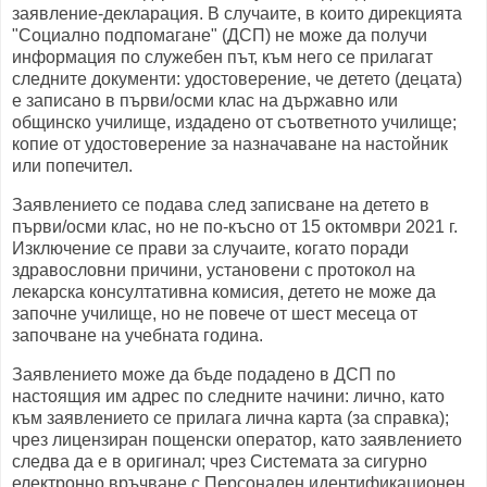
заявление-декларация. В случаите, в които дирекцията
"Социално подпомагане" (ДСП) не може да получи
информация по служебен път, към него се прилагат
следните документи: удостоверение, че детето (децата)
е записано в първи/осми клас на държавно или
общинско училище, издадено от съответното училище;
копие от удостоверение за назначаване на настойник
или попечител.
Заявлението се подава след записване на детето в
първи/осми клас, но не по-късно от 15 октомври 2021 г.
Изключение се прави за случаите, когато поради
здравословни причини, установени с протокол на
лекарска консултативна комисия, детето не може да
започне училище, но не повече от шест месеца от
започване на учебната година.
Заявлението може да бъде подадено в ДСП по
настоящия им адрес по следните начини: лично, като
към заявлението се прилага лична карта (за справка);
чрез лицензиран пощенски оператор, като заявлението
следва да е в оригинал; чрез Системата за сигурно
електронно връчване с Персонален идентификационен