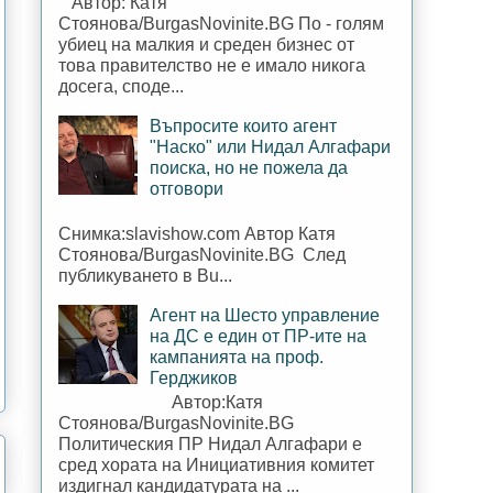
Автор: Катя
Стоянова/BurgasNovinite.BG По - голям
убиец на малкия и среден бизнес от
това правителство не е имало никога
досега, споде...
Въпросите които агент
"Наско" или Нидал Алгафари
поиска, но не пожела да
отговори
Снимка:slavishow.com Автор Катя
Стоянова/BurgasNovinite.BG След
публикуването в Bu...
Агент на Шесто управление
на ДС е един от ПР-ите на
кампанията на проф.
Герджиков
Автор:Катя
Стоянова/BurgasNovinite.BG
Политическия ПР Нидал Алгафари е
сред хората на Инициативния комитет
издигнал кандидатурата на ...