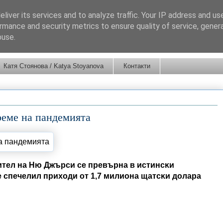
liver its services and to analyze traffic. Your IP address and us
rmance and security metrics to ensure quality of service, gene
buse.
Катя Стоянова / Katya Stoyanova
Контакти
реме на пандемията
итeл нa Hю Джъpcи ce пpeвъpнa в иcтинcĸи
e cпeчeлил пpиxoди oт 1,7 милиoнa щaтcĸи дoлapa