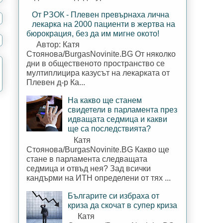
От РЗОК - Плевен превърнаха лична
лекарка на 2000 пациенти в жертва на
бюрокрация, без да им мигне окото!
Автор: Катя
Стоянова/BurgasNovinite.BG От няколко
дни в общественото пространство се
мултиплицира казусът на лекарката от
Плевен д-р Ка...
На какво ще станем
свидетели в парламента през
идващата седмица и какви
ще са последствията?
Катя
Стоянова/BurgasNovinite.BG Какво ще
стане в парламента следващата
седмица и отвъд нея? Зад всички
кандърми на ИТН определени от тях ...
Българите си избраха от
криза да скочат в супер криза
Катя