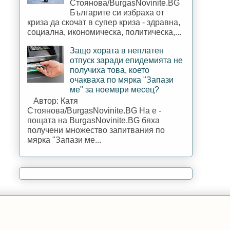
Стоянова/BurgasNovinite.BG
Българите си избраха от
криза да скочат в супер криза - здравна,
социална, икономическа, политическа,...
Защо хората в неплатен
отпуск заради епидемията не
получиха това, което
очакваха по мярка "Запази
ме" за ноември месец?
Автор: Катя
Стоянова/BurgasNovinite.BG На е -
пощата на BurgasNovinite.BG бяха
получени множество запитвания по
мярка "Запази ме...