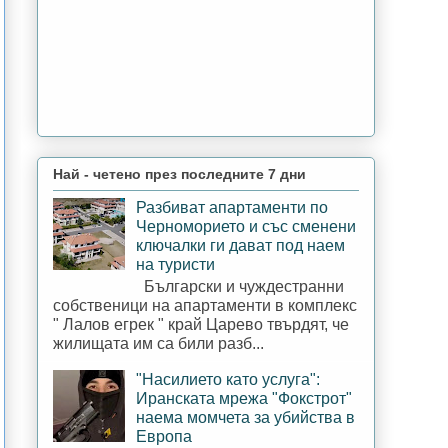
Най - четено през последните 7 дни
Разбиват апартаменти по
Черноморието и със сменени
ключалки ги дават под наем
на туристи
Български и чуждестранни
собственици на апартаменти в комплекс
" Лалов егрек " край Царево твърдят, че
жилищата им са били разб...
"Насилието като услуга":
Иранската мрежа "Фокстрот"
наема момчета за убийства в
Европа