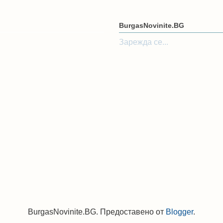
BurgasNovinite.BG
Зарежда се...
BurgasNovinite.BG. Предоставено от
Blogger
.