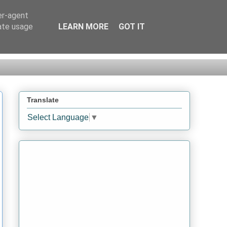
er-agent
rate usage
LEARN MORE
GOT IT
Translate
Select Language
▼