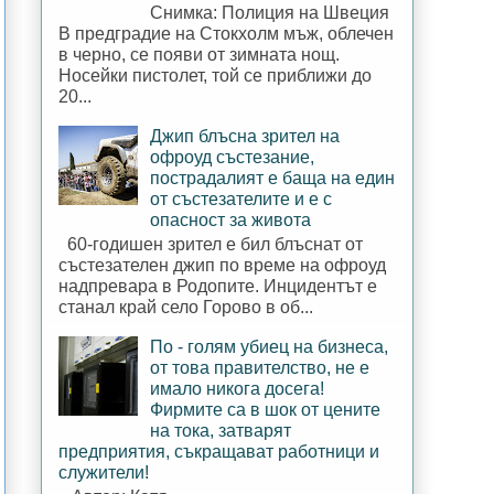
Снимка: Полиция на Швеция
В предградие на Стокхолм мъж, облечен
в черно, се появи от зимната нощ.
Носейки пистолет, той се приближи до
20...
Джип блъсна зрител на
офроуд състезание,
пострадалият е баща на един
от състезателите и е с
опасност за живота
60-годишен зрител е бил блъснат от
състезателен джип по време на офроуд
надпревара в Родопите. Инцидентът е
станал край село Горово в об...
По - голям убиец на бизнеса,
от това правителство, не е
имало никога досега!
Фирмите са в шок от цените
на тока, затварят
предприятия, съкращават работници и
служители!