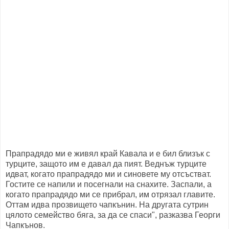
Прапрадядо ми е живял край Кавала и е бил близък с
турците, защото им е давал да пият. Веднъж турците
идват, когато прапрадядо ми и синовете му отсъстват.
Гостите се напили и посегнали на снахите. Заспали, а
когато прапрадядо ми се прибрал, им отрязал главите.
Оттам идва прозвището чапкънин. На другата сутрин
цялото семейство бяга, за да се спаси", разказва Георги
Чапкънов.