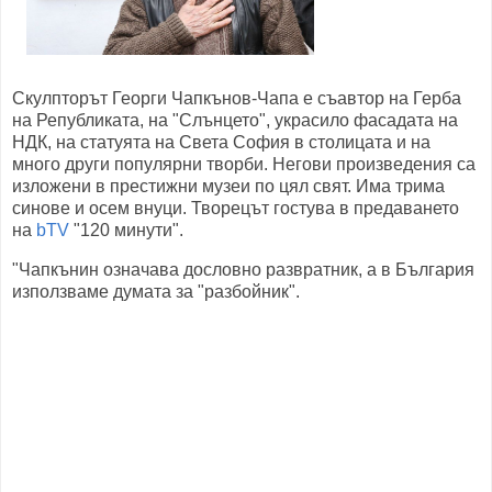
Скулпторът Георги Чапкънов-Чапа е съавтор на Герба
на Републиката, на "Слънцето", украсило фасадата на
НДК, на статуята на Света София в столицата и на
много други популярни творби. Негови произведения са
изложени в престижни музеи по цял свят. Има трима
синове и осем внуци. Творецът гостува в предаването
на
bTV
"120 минути".
"Чапкънин означава дословно развратник, а в България
използваме думата за "разбойник".