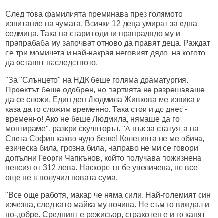
След това фамилията преминава през голямото
изпитание на чумата. Всички 12 деца умират за една
седмица. Така на стари години прапрадядо му и
прапрабаба му започват отново да правят деца. Раждат
се три момичета и най-накрая неговият дядо, на когото
да оставят наследството.
"За "Слънцето" на НДК беше голяма драматургия.
Проектът беше одобрен, но партията не разрешаваше
да се сложи. Един ден Людмила Живкова ме извика и
каза да го сложим временно. Така стои и до днес -
временно! Ако не беше Людмила, нямаше да го
монтираме", разкри скулпторът. "А пък за статуята на
Света София какво чудо беше! Колегията не ме обича,
езическа била, грозна била, направо не ми се говори"
допълни Георги Чапкънов, който получава пожизнена
пенсия от 312 лева. Наскоро тя бе увеличена, но все
още не в получил новата сума.
"Все още работя, макар че няма сили. Най-големият син
изчезна, след като майка му почина. Не съм го виждал и
по-добре. Средният е режисьор, страхотен е и го канят