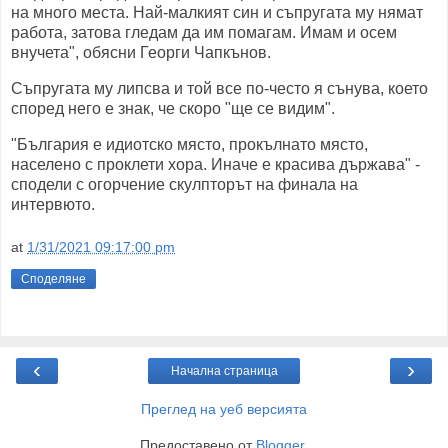
на много места. Най-малкият син и съпругата му нямат
работа, затова гледам да им помагам. Имам и осем
внучета", обясни Георги Чапкънов.
Съпругата му липсва и той все по-често я сънува, което
според него е знак, че скоро "ще се видим".
"България е идиотско място, прокълнато място,
населено с проклети хора. Иначе е красива държава" -
сподели с огорчение скулпторът на финала на
интервюто.
at
1/31/2021 09:17:00 pm
Споделяне
‹
›
Начална страница
Преглед на уеб версията
Предоставено от
Blogger
.