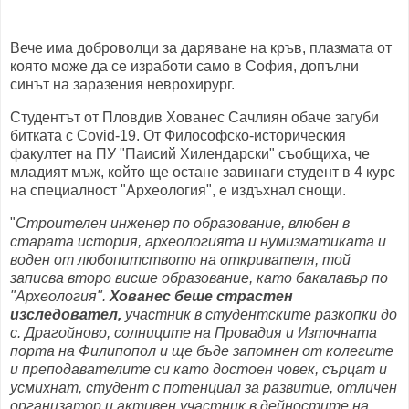
Вече има доброволци за даряване на кръв, плазмата от
която може да се изработи само в София, допълни
синът на заразения неврохирург.
Студентът от Пловдив Хованес Сачлиян обаче загуби
битката с Covid-19. От Философско-историческия
факултет на ПУ "Паисий Хилендарски" съобщиха, че
младият мъж, който ще остане завинаги студент в 4 курс
на специалност "Археология", е издъхнал снощи.
"
Строителен инженер по образование, влюбен в
старата история, археологията и нумизматиката и
воден от любопитството на откривателя, той
записва второ висше образование, като бакалавър по
"Археология".
Хованес беше страстен
изследовател,
участник в студентските разкопки до
с. Драгойново, солниците на Провадия и Източната
порта на Филипопол и ще бъде запомнен от колегите
и преподавателите си като достоен човек, сърцат и
усмихнат, студент с потенциал за развитие, отличен
организатор и активен участник в дейностите на