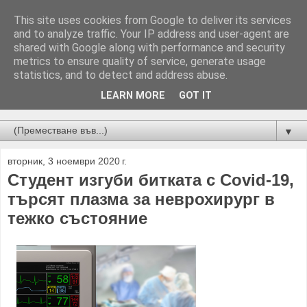
This site uses cookies from Google to deliver its services
and to analyze traffic. Your IP address and user-agent are
shared with Google along with performance and security
metrics to ensure quality of service, generate usage
statistics, and to detect and address abuse.
LEARN MORE
GOT IT
Новини от Бургас, страната и света!
▼
вторник, 3 ноември 2020 г.
Студент изгуби битката с Covid-19,
търсят плазма за неврохирург в
тежко състояние