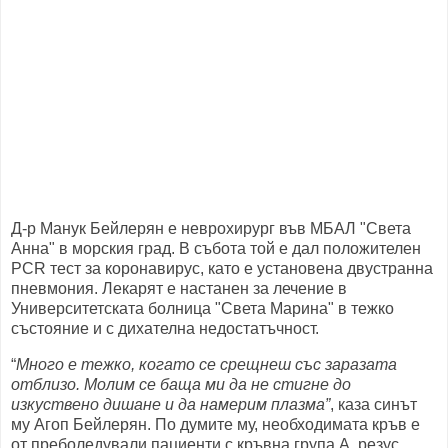
Д-р Манук Бейлерян е неврохирург във МБАЛ "Света
Анна" в морския град. В събота той е дал положителен
PCR тест за коронавирус, като е установена двустранна
пневмония. Лекарят е настанен за лечение в
Университетската болница "Света Марина" в тежко
състояние и с дихателна недостатъчност.
“
Много е тежко, когато се срещнеш със заразата
отблизо. Молим се баща ми да не стигне до
изкуствено дишане и да намерим плазма”
, каза синът
му Агоп Бейлерян. По думите му, необходимата кръв е
от преболедували пациенти с кръвна група А, резус