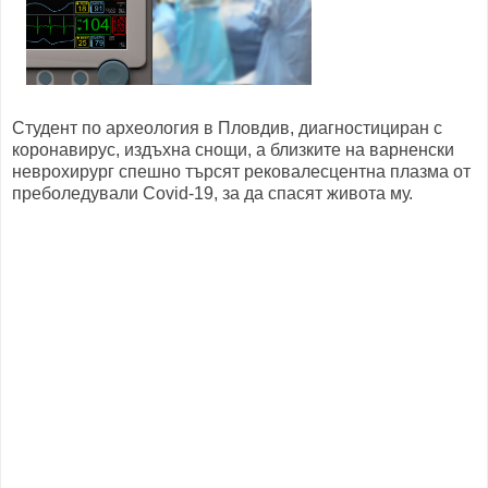
Студент по археология в Пловдив, диагностициран с
коронавирус, издъхна снощи, а близките на варненски
неврохирург спешно търсят рековалесцентна плазма от
преболедували Covid-19, за да спасят живота му.