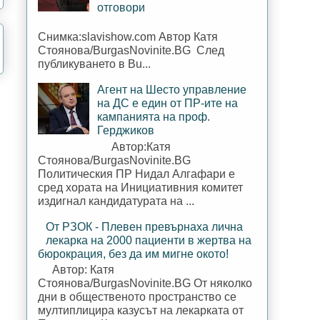
отговори
Снимка:slavishow.com Автор Катя
Стоянова/BurgasNovinite.BG След
публикуването в Bu...
Агент на Шесто управление
на ДС е един от ПР-ите на
кампанията на проф.
Герджиков
Автор:Катя
Стоянова/BurgasNovinite.BG
Политическия ПР Нидал Алгафари е
сред хората на Инициативния комитет
издигнал кандидатурата на ...
От РЗОК - Плевен превърнаха лична
лекарка на 2000 пациенти в жертва на
бюрокрация, без да им мигне окото!
Автор: Катя
Стоянова/BurgasNovinite.BG От няколко
дни в общественото пространство се
мултиплицира казусът на лекарката от