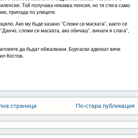
пилепсия. Той получава някаква пенсия, но тя стига само
 пие, припада по улиците.
цяло. Ако му бъде казано "Сложи си маската", както се
"Данчо, сложи си маската, ако обичаш", винаги я слага",
актовете да бъдат обжалвани. Бургаски адвокат вече
ил Костов.
лна страница
По-стара публикация