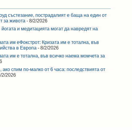
оуд състезание, пострадалият е баща на един от
ст за живота
- 8/2/2026
 йогата и медитацията могат да навредят на
зата им еФокстрот: Кризата им е тотална, във
бийства в Европа
- 8/2/2026
зата им е тотална, във всичко наема момчета за
6
 ако спим по-малко от 6 часа: последствията от
8/2/2026