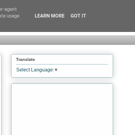
er-agent
rate usage
LEARN MORE
GOT IT
Translate
Select Language
▼