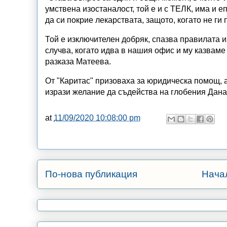
умствена изостаналост, той е и с ТЕЛК, има и е
да си покрие лекарствата, защото, когато не ги
Той е изключителен добряк, спазва правилата из
случва, когато идва в нашия офис и му казваме 
разказа Матеева.
От "Каритас" призоваха за юридическа помощ, 
изрази желание да съдейства на глобения Дана
at
11/09/2020 10:08:00 pm
По-нова публикация
Нача