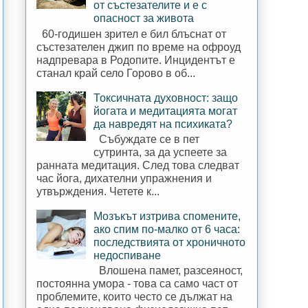
от състезателите и е с
опасност за живота
60-годишен зрител е бил блъснат от
състезателен джип по време на офроуд
надпревара в Родопите. Инцидентът е
станал край село Горово в об...
Токсичната духовност: защо
йогата и медитацията могат
да навредят на психиката?
Събуждате се в пет
сутринта, за да успеете за
ранната медитация. След това следват
час йога, дихателни упражнения и
утвърждения. Четете к...
Мозъкът изтрива спомените,
ако спим по-малко от 6 часа:
последствията от хроничното
недоспиване
Влошена памет, разсеяност,
постоянна умора - това са само част от
проблемите, които често се дължат на