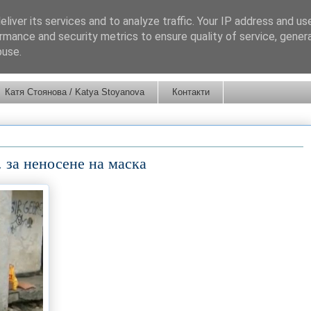
liver its services and to analyze traffic. Your IP address and us
rmance and security metrics to ensure quality of service, gene
buse.
Катя Стоянова / Katya Stoyanova
Контакти
. за неносене на маска