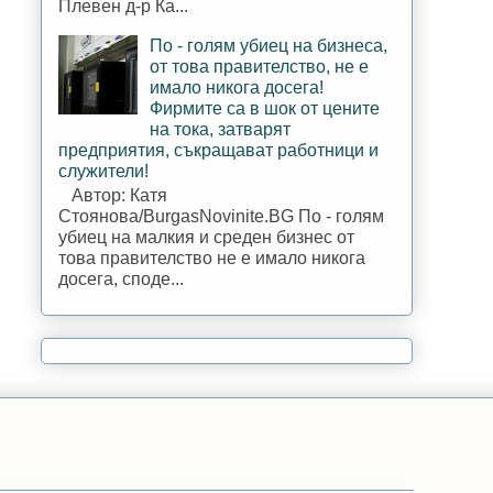
Плевен д-р Ка...
По - голям убиец на бизнеса,
от това правителство, не е
имало никога досега!
Фирмите са в шок от цените
на тока, затварят
предприятия, съкращават работници и
служители!
Автор: Катя
Стоянова/BurgasNovinite.BG По - голям
убиец на малкия и среден бизнес от
това правителство не е имало никога
досега, споде...