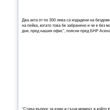
Два акта от по 300 лева са издадени на бездом
на пейка, когато това бе забранено и че е без
дни, пред нашия офис", поясни пред БНР Асена
"Става въпрос за един и същи момент, в който
т