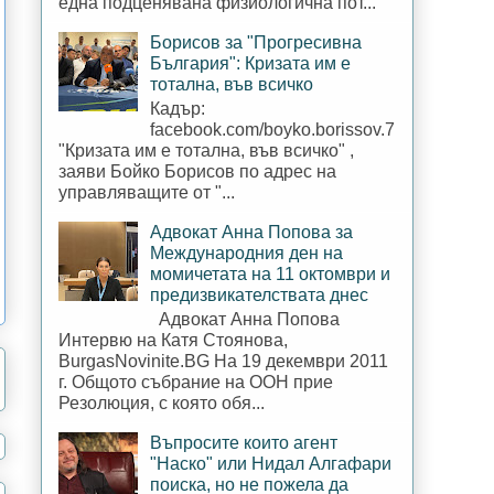
една подценявана физиологична пот...
Борисов за "Прогресивна
България": Кризата им е
тотална, във всичко
Кадър:
facebook.com/boyko.borissov.7
"Кризата им е тотална, във всичко" ,
заяви Бойко Борисов по адрес на
управляващите от "...
Адвокат Анна Попова за
Международния ден на
момичетата на 11 октомври и
предизвикателствата днес
Адвокат Анна Попова
Интервю на Катя Стоянова,
BurgasNovinite.BG На 19 декември 2011
г. Общото събрание на ООН прие
Резолюция, с която обя...
Въпросите които агент
"Наско" или Нидал Алгафари
поиска, но не пожела да