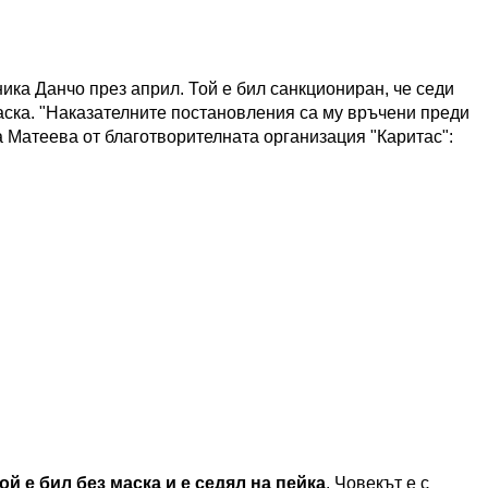
ника Данчо през април. Той е бил санкциониран, че седи
 маска. "Наказателните постановления са му връчени преди
 Матеева от благотворителната организация "Каритас":
ой е бил без маска и е седял на пейка
. Човекът е с