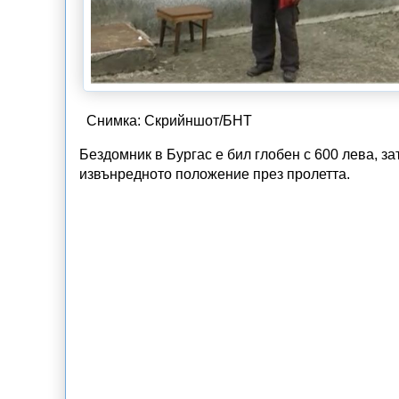
Снимка: Скрийншот/БНТ
Бездомник в Бургас е бил глобен с 600 лева, за
извънредното положение през пролетта.