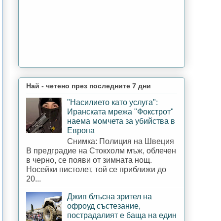
Най - четено през последните 7 дни
"Насилието като услуга":
Иранската мрежа "Фокстрот"
наема момчета за убийства в
Европа
Снимка: Полиция на Швеция
В предградие на Стокхолм мъж, облечен
в черно, се появи от зимната нощ.
Носейки пистолет, той се приближи до
20...
Джип блъсна зрител на
офроуд състезание,
пострадалият е баща на един