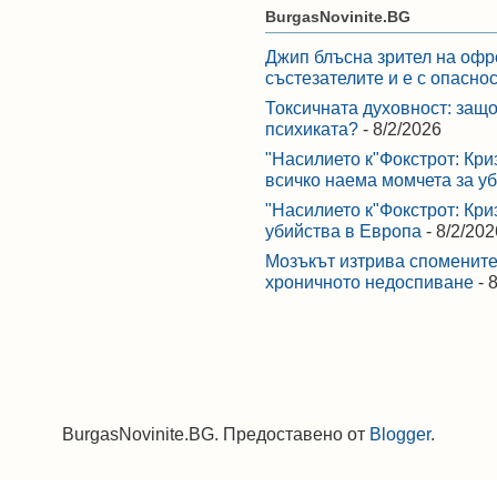
BurgasNovinite.BG
Джип блъсна зрител на офр
състезателите и е с опасно
Токсичната духовност: защо
психиката?
- 8/2/2026
"Насилието к"Фокстрот: Кри
всичко наема момчета за у
"Насилието к"Фокстрот: Кри
убийства в Европа
- 8/2/202
Мозъкът изтрива спомените,
хроничното недоспиване
- 
BurgasNovinite.BG. Предоставено от
Blogger
.