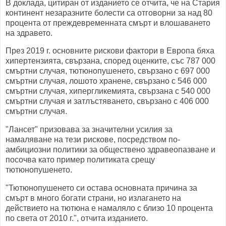
В доклада, цитиран от изданието се отчита, че на Стария
континент незаразните болести са отговорни за над 80
процента от преждевременната смърт и влошаването
на здравето.
През 2019 г. основните рискови фактори в Европа бяха
хипертензията, свързана, според оценките, със 787 000
смъртни случая, тютюнопушенето, свързано с 697 000
смъртни случая, лошото хранене, свързано с 546 000
смъртни случая, хипергликемията, свързана с 540 000
смъртни случая и затлъстяването, свързано с 406 000
смъртни случая.
"Лансет" призовава за значителни усилия за
намаляване на тези рискове, посредством по-
амбициозни политики за обществено здравеопазване и
посочва като пример политиката срещу
тютюнопушенето.
"Тютюнопушенето си остава основната причина за
смърт в много богати страни, но излагането на
действието на тютюна е намаляло с близо 10 процента
по света от 2010 г.", отчита изданието.