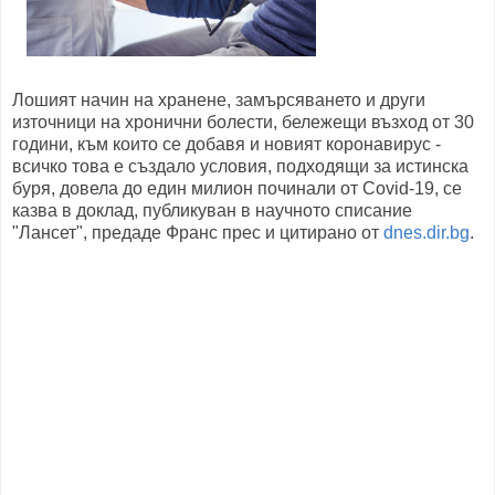
Лошият начин на хранене, замърсяването и други
източници на хронични болести, бележещи възход от 30
години, към които се добавя и новият коронавирус -
всичко това е създало условия, подходящи за истинска
буря, довела до един милион починали от Covid-19, се
казва в доклад, публикуван в научното списание
"Лансет", предаде Франс прес и цитирано от
dnes.dir.bg
.