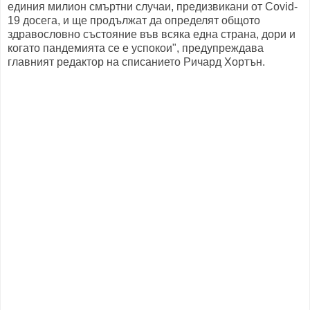
единия милион смъртни случаи, предизвикани от Covid-
19 досега, и ще продължат да определят общото
здравословно състояние във всяка една страна, дори и
когато пандемията се е успокои", предупреждава
главният редактор на списанието Ричард Хортън.