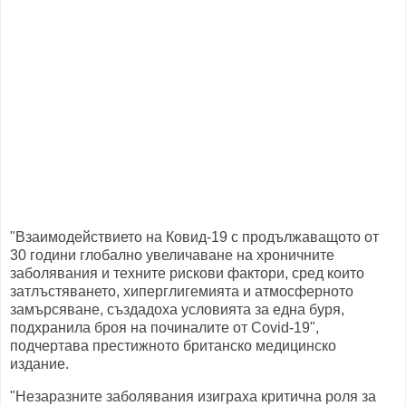
"Взаимодействието на Ковид-19 с продължаващото от
30 години глобално увеличаване на хроничните
заболявания и техните рискови фактори, сред които
затлъстяването, хиперглигемията и атмосферното
замърсяване, създадоха условията за една буря,
подхранила броя на починалите от Covid-19",
подчертава престижното британско медицинско
издание.
"Незаразните заболявания изиграха критична роля за