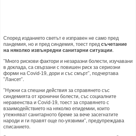
Според изданието светът е изправен не само пред
пандемия, но и пред синдемия, тоест пред
съчетание
на няколко извънредни санитарни ситуации
.
"Много рискови фактори и незаразни болести, изучавани
в доклада, са свързани с повишен риск за сериозни
форми на Covid-19, дори и със смърт", подчертава
"Лансет".
"Нужни са спешни действия за справянето със
синдемията от хронични болести, със социалните
неравенства и Covid-19, тоест за справянето с
взаимодействието на няколко епидемии, които
утежняват санитарното бреме за вече засегнатите
народи и ги правят още по-уязвими", предупреждава
списанието.