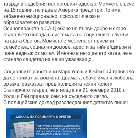
твърди в съдебния иск неговият адвокат. Момчето е вече
на 15 години, но идва в Америка преди три. То има
забавено емоционално, психологическо и
образователно развитие.
Осиновяването в САЩ обаче не върви добре и скоро
българчето попада в системата на социалните служби
на щата Орегон. Момчето е местено от приемни
семейства, социални домове, арести за тийнейджъри и
поне веднъж от мотел. Именно в него детето казва, че е
станало свидетел на нещо ужасяващо.
Социалните работници Марк Уолш и Кейти Гай трябвало
да се грижат за момчето. Двамата обаче имали любовна
връзка, разказват пред полицията техни колеги.
Българчето твърди, че в нощта на 21 ноември 2018 г.
Уолш и Гай правили секс на съседното легло.
В полицейския доклад разследващият детектив пише: