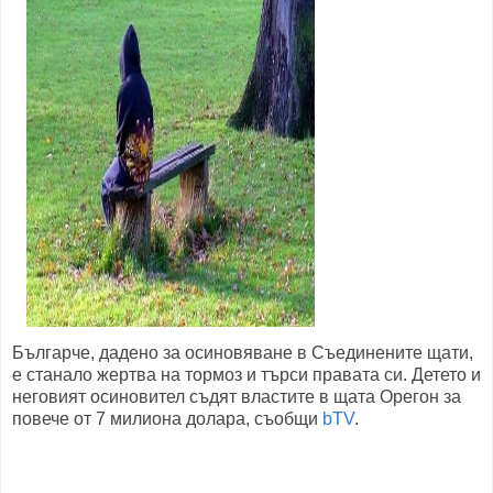
Българче, дадено за осиновяване в Съединените щати,
е станало жертва на тормоз и търси правата си. Детето и
неговият осиновител съдят властите в щата Орегон за
повече от 7 милиона долара, съобщи
bTV
.