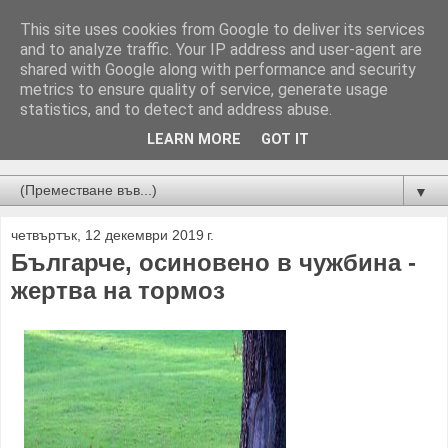
This site uses cookies from Google to deliver its services
and to analyze traffic. Your IP address and user-agent are
shared with Google along with performance and security
metrics to ensure quality of service, generate usage
statistics, and to detect and address abuse.
LEARN MORE
GOT IT
Новини от Бургас, страната и света!
▼
четвъртък, 12 декември 2019 г.
Българче, осиновено в чужбина -
жертва на тормоз