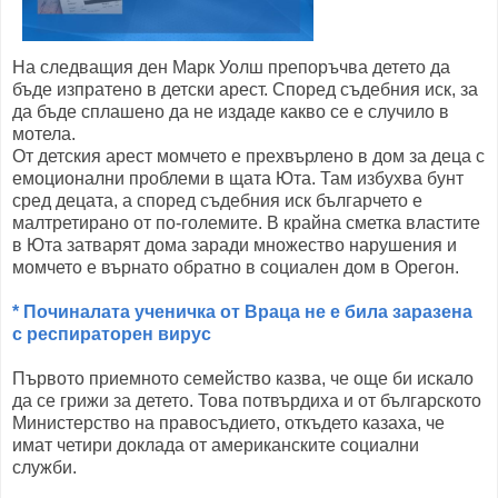
На следващия ден Марк Уолш препоръчва детето да
бъде изпратено в детски арест. Според съдебния иск, за
да бъде сплашено да не издаде какво се е случило в
мотела.
От детския арест момчето е прехвърлено в дом за деца с
емоционални проблеми в щата Юта. Там избухва бунт
сред децата, а според съдебния иск българчето е
малтретирано от по-големите. В крайна сметка властите
в Юта затварят дома заради множество нарушения и
момчето е върнато обратно в социален дом в Орегон.
* Починалата ученичка от Враца не е била заразена
с респираторен вирус
Първото приемното семейство казва, че още би искало
да се грижи за детето. Това потвърдиха и от българското
Министерство на правосъдието, откъдето казаха, че
имат четири доклада от американските социални
служби.