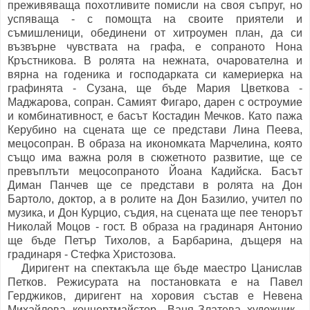
преживяваща похотливите помисли на своя съпруг, но
успяваща - с помощта на своите приятели и
съмишленици, обединени от хитроумен план, да си
възвърне чувствата на графа, е сопраното Нона
Кръстникова. В ролята на нежната, очарователна и
вярна на годеника и господарката си камериерка на
графинята - Сузана, ще бъде Мария Цветкова -
Маджарова, сопран. Самият Фигаро, дарен с остроумие
и комбинативност, е басът Костадин Мечков. Като пажа
Керубино на сцената ще се представи Лина Пеева,
мецосопран. В образа на икономката Марчелина, която
също има важна роля в сюжетното развитие, ще се
превъплъти мецосопраното Йоана Кадийска. Басът
Диман Панчев ще се представи в ролята на Дон
Бартоло, доктор, а в ролите на Дон Базилио, учител по
музика, и Дон Курцио, съдия, на сцената ще пее тенорът
Николай Моцов - гост. В образа на градинаря Антонио
ще бъде Петър Тихолов, а Барбарина, дъщеря на
градинаря - Стефка Христозова.
Диригент на спектакъла ще бъде маестро Цанислав
Петков. Режисурата на постановката е на Павел
Герджиков, диригент на хоровия състав е Невена
Михайлова, концертмайстор - Ваня Златева, художник -