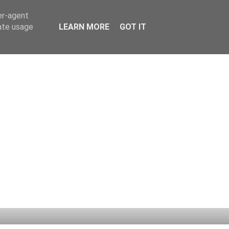
er-agent
rate usage
LEARN MORE
GOT IT