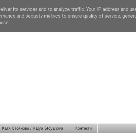
liver its services and to analyze traffic. Your IP address and us
rmance and security metrics to ensure quality of service, gene
buse.
Катя Стоянова / Katya Stoyanova
Контакти