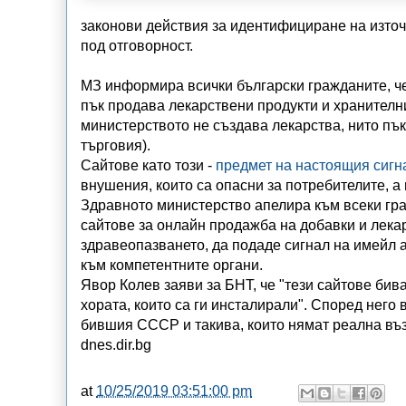
законови действия за идентифициране на изто
под отговорност.
МЗ информира всички български гражданите, че
пък продава лекарствени продукти и хранителни
министерството не създава лекарства, нито пък
търговия).
Сайтове като този -
предмет на настоящия сигн
внушения, които са опасни за потребителите, а 
Здравното министерство апелира към всеки гра
сайтове за онлайн продажба на добавки и лека
здравеопазването, да подаде сигнал на имейл 
към компетентните органи.
Явор Колев заяви за БНТ, че "тези сайтове би
хората, които са ги инсталирали". Според него 
бившия СССР и такива, които нямат реална въз
dnes.dir.bg
at
10/25/2019 03:51:00 pm