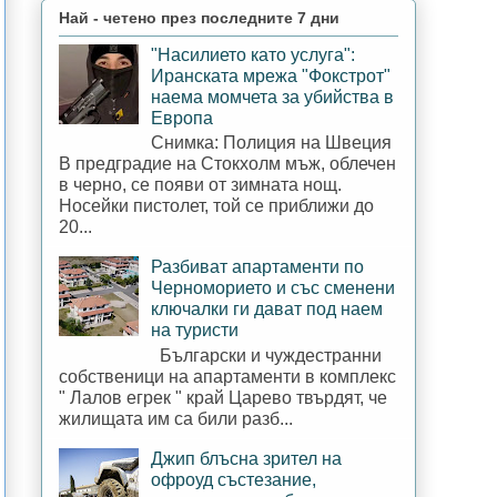
Най - четено през последните 7 дни
"Насилието като услуга":
Иранската мрежа "Фокстрот"
наема момчета за убийства в
Европа
Снимка: Полиция на Швеция
В предградие на Стокхолм мъж, облечен
в черно, се появи от зимната нощ.
Носейки пистолет, той се приближи до
20...
Разбиват апартаменти по
Черноморието и със сменени
ключалки ги дават под наем
на туристи
Български и чуждестранни
собственици на апартаменти в комплекс
" Лалов егрек " край Царево твърдят, че
жилищата им са били разб...
Джип блъсна зрител на
офроуд състезание,