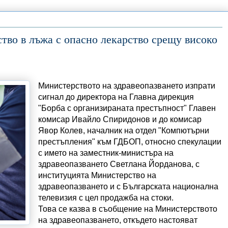
тво в лъжа с опасно лекарство срещу високо
Министерството на здравеопазването изпрати
сигнал до директора на Главна дирекция
"Борба с организираната престъпност" Главен
комисар Ивайло Спиридонов и до комисар
Явор Колев, началник на отдел "Компютърни
престъпления" към ГДБОП, относно спекулации
с името на заместник-министъра на
здравеопазването Светлана Йорданова, с
институцията Министерство на
здравеопазването и с Българската национална
телевизия с цел продажба на стоки.
Това се казва в съобщение на Министерството
на здравеопазването, откъдето настояват