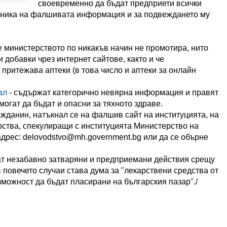
своевременно да бъдат предприети всички
чника на фалшивата информация и за подвеждането му
 министерството по никакъв начин не промотира, нито
 добавки чрез интернет сайтове, както и че
 притежава аптеки (в това число и аптеки за онлайн
ал
- съдържат категорично невярна информация и правят
могат да бъдат и опасни за тяхното здраве.
жданин, натъкнал се на фалшив сайт на институцията, на
рства, спекулиращи с институцията Министерство на
адрес: delovodstvo@mh.government.bg или да се обърне
ват незабавно затваряни и предприемани действия срещу
в повечето случаи става дума за "лекарствени средства от
можност да бъдат пласирани на българския пазар"./