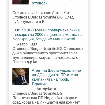
отговори
Снимка:slavishow.com Автор Катя
Стоянова/BurgasNovinite.BG След
публикуването в Bu...
От РЗОК - Плевен превърнаха лична
лекарка на 2000 пациенти в жертва на
бюрокрация, без да им мигне окото!
Автор: Катя
Стоянова/BurgasNovinite.BG От няколко
дни в общественото пространство се
мултиплицира казусът на лекарката от
Плевен д-р Ка...
Агент на Шесто управление
на ДС е един от ПР-ите на
кампанията на проф.
Герджиков
Автор:Катя
Стоянова/BurgasNovinite.BG
Политическия ПР Нидал Алгафари е
сред хората на Инициативния комитет