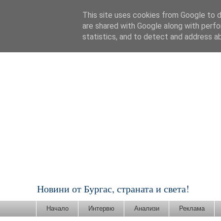
This site uses cookies from Google to de
are shared with Google along with perfo
statistics, and to detect and address a
Новини от Бургас, страната и света!
Начало
Интервю
Анализи
Реклама