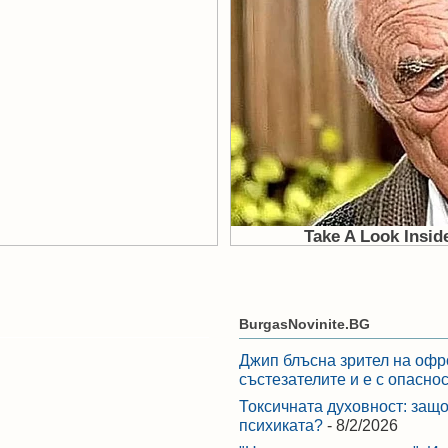
BurgasNovinite.BG
Джип блъсна зрител на офр
състезателите и е с опасно
Токсичната духовност: защо
психиката?
- 8/2/2026