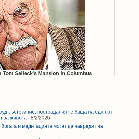
оуд състезание, пострадалият е баща на един от
ст за живота
- 8/2/2026
 йогата и медитацията могат да навредят на