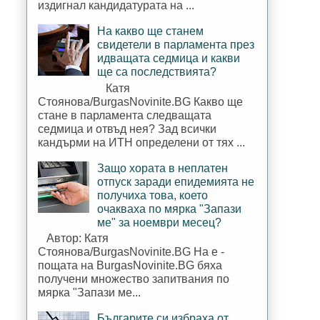
издигнал кандидатурата на ...
На какво ще станем
свидетели в парламента през
идващата седмица и какви
ще са последствията?
Катя
Стоянова/BurgasNovinite.BG Какво ще
стане в парламента следващата
седмица и отвъд нея? Зад всички
кандърми на ИТН определени от тях ...
Защо хората в неплатен
отпуск заради епидемията не
получиха това, което
очакваха по мярка "Запази
ме" за ноември месец?
Автор: Катя
Стоянова/BurgasNovinite.BG На е -
пощата на BurgasNovinite.BG бяха
получени множество запитвания по
мярка "Запази ме...
Българите си избраха от