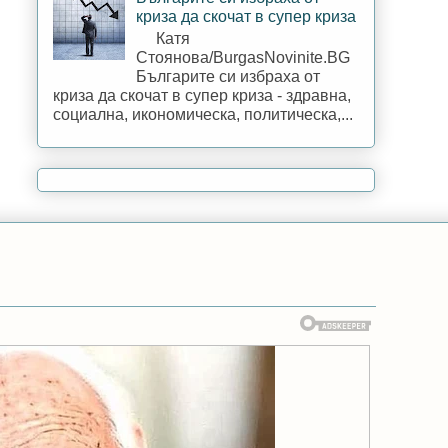
криза да скочат в супер криза
Катя
Стоянова/BurgasNovinite.BG
Българите си избраха от
криза да скочат в супер криза - здравна,
социална, икономическа, политическа,...