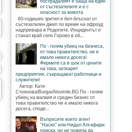
пострадалият е баща на един
от състезателите и е с
опасност за живота
60-годишен зрител е бил блъснат от
състезателен джип по време на офроуд
надпревара в Родопите. Инцидентът е
станал край село Горово в об...
По - голям убиец на бизнеса,
от това правителство, не е
имало никога досега!
Фирмите са в шок от цените
на тока, затварят
предприятия, съкращават работници и
служители!
Автор: Катя
Стоянова/BurgasNovinite.BG По - голям
убиец на малкия и среден бизнес от
това правителство не е имало никога
досега, споде...
Въпросите които агент
"Наско" или Нидал Алгафари
поиска, но не пожела да