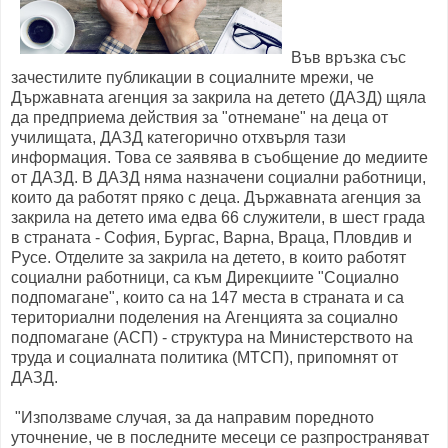
Във връзка със
зачестилите публикации в социалните мрежи, че
Държавната агенция за закрила на детето (ДАЗД) щяла
да предприема действия за "отнемане" на деца от
училищата, ДАЗД категорично отхвърля тази
информация. Това се заявява в съобщение до медиите
от ДАЗД. В ДАЗД няма назначени социални работници,
които да работят пряко с деца. Държавната агенция за
закрила на детето има едва 66 служители, в шест града
в страната - София, Бургас, Варна, Враца, Пловдив и
Русе. Отделите за закрила на детето, в които работят
социални работници, са към Дирекциите "Социално
подпомагане", които са на 147 места в страната и са
териториални поделения на Агенцията за социално
подпомагане (АСП) - структура на Министерството на
труда и социалната политика (МТСП), припомнят от
ДАЗД.
"Използваме случая, за да направим поредното
уточнение, че в последните месеци се разпространяват