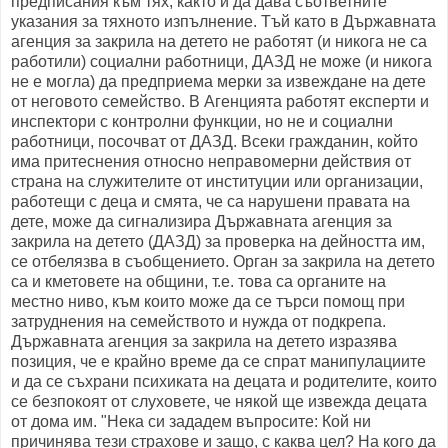
предписания към тях, както и да дава съответните
указания за тяхното изпълнение. Тъй като в Държавната
агенция за закрила на детето не работят (и никога не са
работили) социални работници, ДАЗД не може (и никога
не е могла) да предприема мерки за извеждане на дете
от неговото семейство. В Агенцията работят експерти и
инспектори с контролни функции, но не и социални
работници, посочват от ДАЗД. Всеки гражданин, който
има притеснения относно неправомерни действия от
страна на служителите от институции или организации,
работещи с деца и смята, че са нарушени правата на
дете, може да сигнализира Държавната агенция за
закрила на детето (ДАЗД) за проверка на дейността им,
се отбелязва в съобщението. Орган за закрила на детето
са и кметовете на общини, т.е. това са органите на
местно ниво, към които може да се търси помощ при
затруднения на семейството и нужда от подкрепа.
Държавната агенция за закрила на детето изразява
позиция, че е крайно време да се спрат манипулациите
и да се съхрани психиката на децата и родителите, които
се безпокоят от слуховете, че някой ще извежда децата
от дома им. "Нека си зададем въпросите: Кой ни
причинява тези страхове и защо, с каква цел? На кого да