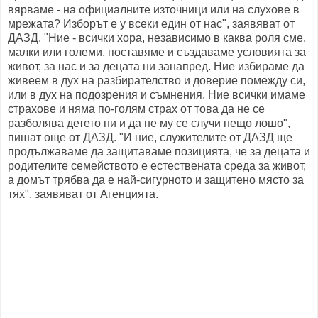
вярваме - на официалните източници или на слухове в
мрежата? Изборът е у всеки един от нас", заявяват от
ДАЗД. "Ние - всички хора, независимо в каква роля сме,
малки или големи, поставяме и създаваме условията за
живот, за нас и за децата ни занапред. Ние избираме да
живеем в дух на разбирателство и доверие помежду си,
или в дух на подозрения и съмнения. Ние всички имаме
страхове и няма по-голям страх от това да не се
разболява детето ни и да не му се случи нещо лошо",
пишат още от ДАЗД. "И ние, служителите от ДАЗД ще
продължаваме да защитаваме позицията, че за децата и
родителите семейството е естествената среда за живот,
а домът трябва да е най-сигурното и защитено място за
тях", заявяват от Агенцията.