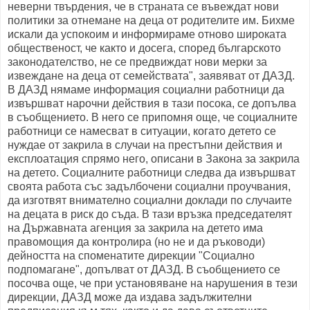
неверни твърдения, че в страната се въвеждат нови
политики за отнемане на деца от родителите им. Бихме
искали да успокоим и информираме отново широката
общественост, че както и досега, според българското
законодателство, не се предвиждат нови мерки за
извеждане на деца от семействата", заявяват от ДАЗД.
В ДАЗД нямаме информация социални работници да
извършват нарочни действия в тази посока, се допълва
в съобщението. В него се припомня още, че социалните
работници се намесват в ситуации, когато детето се
нуждае от закрила в случаи на престъпни действия и
експлоатация спрямо него, описани в Закона за закрила
на детето. Социалните работници следва да извършват
своята работа със задълбочени социални проучвания,
да изготвят внимателно социални доклади по случаите
на децата в риск до съда. В тази връзка председателят
на Държавната агенция за закрила на детето има
правомощия да контролира (но не и да ръководи)
дейността на споменатите дирекции "Социално
подпомагане", допълват от ДАЗД. В съобщението се
посочва още, че при установяване на нарушения в тези
дирекции, ДАЗД може да издава задължителни