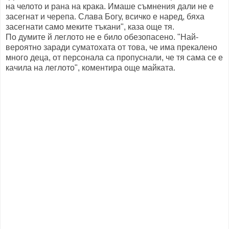
на челото и рана на крака. Имаше съмнения дали не е
засегнат и черепа. Слава Богу, всичко е наред, бяха
засегнати само меките тъкани", каза още тя.
По думите й леглото не е било обезопасено. "Най-
вероятно заради суматохата от това, че има прекалено
много деца, от персонала са пропуснали, че тя сама се е
качила на леглото", коментира още майката.