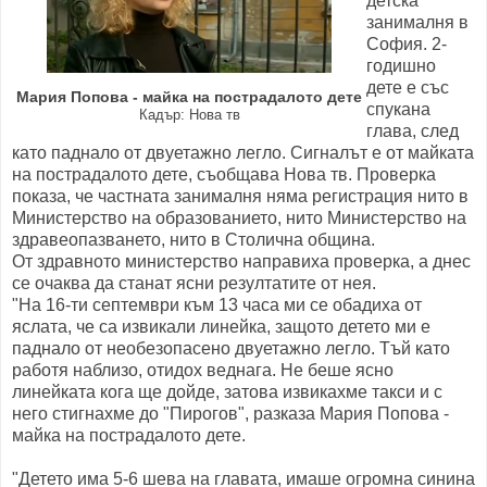
детска
занималня в
София. 2-
годишно
дете е със
Мария Попова - майка на пострадалото дете
спукана
Кадър: Нова тв
глава, след
като паднало от двуетажно легло. Сигналът е от майката
на пострадалото дете, съобщава Нова тв. Проверка
показа, че частната занималня няма регистрация нито в
Министерство на образованието, нито Министерство на
здравеопазването, нито в Столична община.
От здравното министерство направиха проверка, а днес
се очаква да станат ясни резултатите от нея.
"На 16-ти септември към 13 часа ми се обадиха от
яслата, че са извикали линейка, защото детето ми е
паднало от необезопасено двуетажно легло. Тъй като
работя наблизо, отидох веднага. Не беше ясно
линейката кога ще дойде, затова извикахме такси и с
него стигнахме до "Пирогов", разказа Мария Попова -
майка на пострадалото дете.
"Детето има 5-6 шева на главата, имаше огромна синина