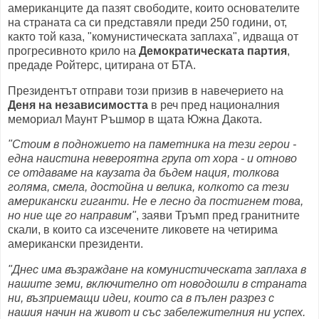
американците да пазят свободите, които основателите
на страната са си представяли преди 250 години, от,
както той каза, "комунистическата заплаха", идваща от
прогресивното крило на
Демократическата партия
,
предаде Ройтерс, цитирана от БТА.
Президентът отправи този призив в навечерието на
Деня на независимостта
в реч пред националния
мемориал Маунт Ръшмор в щата Южна Дакота.
"Стоим в подножието на паметника на тези герои -
една наистина невероятна група от хора - и отново
се отдаваме на каузата да бъдем нация, толкова
голяма, смела, достойна и велика, колкото са тези
американски гиганти. Не е лесно да постигнем това,
но ние ще го направим"
, заяви Тръмп пред гранитните
скали, в които са изсечените ликовете на четирима
американски президенти.
"Днес има възраждане на комунистическата заплаха в
нашите земи, включително от новодошли в страната
ни, възприемащи идеи, които са в пълен разрез с
нашия начин на живот и със забележителния ни успех.