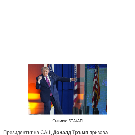
Снимка: БТА/АП
Президентът на САЩ
Доналд Тръмп
призова