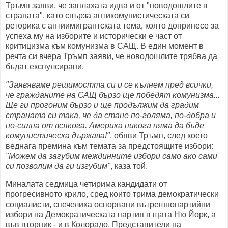
Тръмп заяви, че заплахата идва и от "новодошлите в
страната", като свърза антикомунистическата си
реторика с антиимигрантската тема, която допринесе за
успеха му на изборите и исторически е част от
критицизма към комунизма в САЩ. В един момент в
речта си вчера Тръмп заяви, че новодошлите трябва да
бъдат експулсирани.
"Заявяваме решимостта си и се кълнем пред всички,
че гражданите на САЩ бързо ще победят комунизма...
Ще ги прогоним бързо и ще продължим да градим
страната си така, че да стане по-голяма, по-добра и
по-силна от всякога. Америка никога няма да бъде
комунистическа държава!"
, обяви Тръмп, след което
веднага премина към темата за предстоящите избори:
"Можем да загубим междинните избори само ако сами
си позволим да ги изгубим"
, каза той.
Миналата седмица четирима кандидати от
прогресивното крило, сред които трима демократически
социалисти, спечелиха оспорвани вътрешнопартийни
избори на Демократическата партия в щата Ню Йорк, а
във вторник - и в Колорадо. Представители на