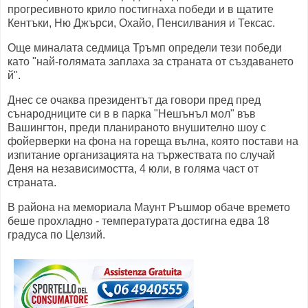
прогресивното крило постигнаха победи и в щатите
Кентъки, Ню Джърси, Охайо, Пенсилвания и Тексас.
Още миналата седмица Тръмп определи тези победи
като "най-голямата заплаха за страната от създаването
й".
Днес се очаква президентът да говори пред пред
сънародниците си в в парка "Нешънъл мол" във
Вашингтон, преди планираното внушително шоу с
фойерверки на фона на гореща вълна, която постави на
изпитание организацията на тържествата по случай
Деня на независимостта, 4 юли, в голяма част от
страната.
В района на мемориала Маунт Ръшмор обаче времето
беше прохладно - температурата достигна едва 18
градуса по Целзий.