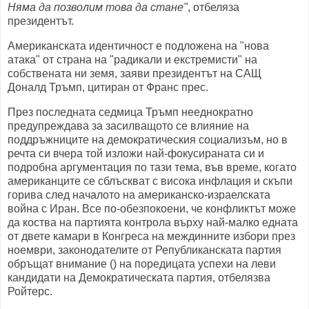
Няма да позволим това да стане"
, отбеляза
президентът.
Американската идентичност е подложена на "нова
атака" от страна на "радикали и екстремисти" на
собствената ни земя, заяви президентът на САЩ
Доналд Тръмп, цитиран от Франс прес.
През последната седмица Тръмп нееднократно
предупреждава за засилващото се влияние на
поддръжниците на демократическия социализъм, но в
речта си вчера той изложи най-фокусираната си и
подробна аргументация по тази тема, във време, когато
американците се сблъскват с висока инфлация и скъпи
горива след началото на американско-израелската
война с Иран. Все по-обезпокоени, че конфликтът може
да коства на партията контрола върху най-малко едната
от двете камари в Конгреса на междинните избори през
ноември, законодателите от Републиканската партия
обръщат внимание () на поредицата успехи на леви
кандидати на Демократическата партия, отбелязва
Ройтерс.