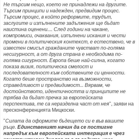
Не търсим нещо, което не принадлежи на другите.
Търсим принципи и надежден, предвидим процес.
Търсим процес, в който реформите, трудът,
заслугите и изпълнените задължения ще бъдат
наистина оценени.... След години на чакане,
компромиси, очаквания, изпълнени искания и чести
промени в политическия контекст, е естествено, че в
известен смисъл гражданите чувстват по-голяма
несигурност, а от друга страна е необходима по-
голяма сигурност. Европа беше най-силна, когато
показа визия, политическа смелост и
последователност към собствените си ценности.
Когато беше пространство на възможности,
справедливост и предвидимост... Вярвам, че
достойнството, идентичността и принципите не
трябва да бъдат пречка за европейската
перспектива, те са неразделна част от нея
", заяви на
пресконференцията Мицкоски.
"
Силата да оформите бъдещето си е във вашите
ръце.
Единственият начин да се постигне
напредък към европейската интеграция е чрез