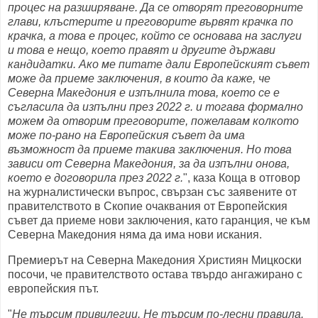
процес на разширяване. Да се отворят преговорните
глави, клъстерите и преговорите вървят крачка по
крачка, а това е процес, който се основава на заслуги
и това е нещо, което правят и другите държави
кандидатки. Ако ме питате дали Европейският съвет
може да приеме заключения, в които да каже, че
Северна Македония е изпълнила това, което се е
съгласила да изпълни през 2022 г. и тогава формално
можем да отворим преговорите, пожелавам колкото
може по-рано на Европейския съвет да има
възможност да приеме такива заключения. Но това
зависи от Северна Македония, за да изпълни онова,
което е договорила през 2022 г.
", каза Коща в отговор
на журналистически въпрос, свързан със заявените от
правителството в Скопие очаквания от Европейския
съвет да приеме нови заключения, като гаранция, че към
Северна Македония няма да има нови искания.
Премиерът на Северна Македония Християн Мицкоски
посочи, че правителството остава твърдо ангажирано с
европейския път.
"
Не търсим привилегии. Не търсим по-лесни правила.