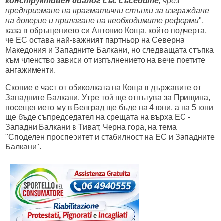
конструктивен диалог със съседите
, чрез
предприемане на прагматични стъпки за изграждане
на доверие и прилагане на необходимите реформи
",
каза в обръщението си Антонио Коща, който подчерта,
че ЕС остава най-важният партньор на Северна
Македония и Западните Балкани, но следващата стъпка
към членство зависи от изпълнението на вече поетите
ангажименти.
Скопие е част от обиколката на Коща в държавите от
Западните Балкани. Утре той ще отпътува за Прищина,
посещението му в Белград ще бъде на 4 юни, а на 5 юни
ще бъде съпредседател на срещата на върха ЕС -
Западни Балкани в Тиват, Черна гора, на тема
"Споделен просперитет и стабилност на ЕС и Западните
Балкани".