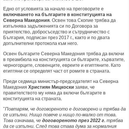
Едно от условията за начало на преговорите е
включването на българите в конституцията
на
Северна Македония
. Освен това Скопие трябва да
изпълнява задълженията си по Договора за
приятелство, добросъседство и сътрудничество с
България, подписан през 2017 г., както и по двата
допълнителни протокола към него.
Освен българите Северна Македония трябва да включи
в преамбюла на конституцията си българите, хърватите,
черногорците, словенците, евреите и египтяните. Като
египтяни се определят част от ромите в страната.
Преди седмица министър-председателят на Северна
Македония
Християн Мицкоски
заяви, че
правителството му няма да включи българите в
конституцията на страната.
"
Повтарям, че договореното е договорено и трябва да
се изпълни. Нищо повече и нищо по-малко от това.
Това означава, че
договореното през 2022 г.
трябва
да се изпълни. След това става дума за нормалния