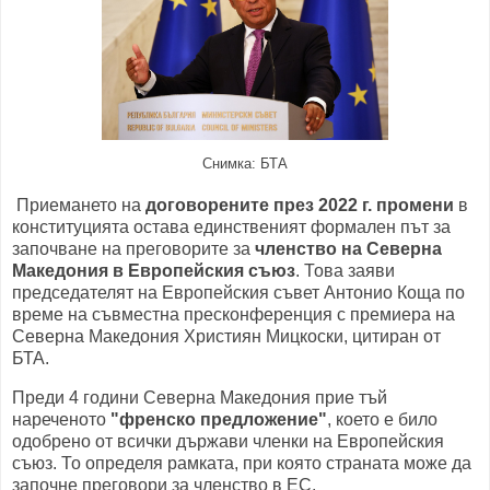
Снимка: БТА
Приемането на
договорените през 2022 г. промени
в
конституцията остава единственият формален път за
започване на преговорите за
членство на Северна
Македония в Европейския съюз
. Това заяви
председателят на Европейския съвет Антонио Коща по
време на съвместна пресконференция с премиера на
Северна Македония Християн Мицкоски, цитиран от
БТА.
Преди 4 години Северна Македония прие тъй
нареченото
"френско предложение"
, което е било
одобрено от всички държави членки на Европейския
съюз. То определя рамката, при която страната може да
започне преговори за членство в ЕС.