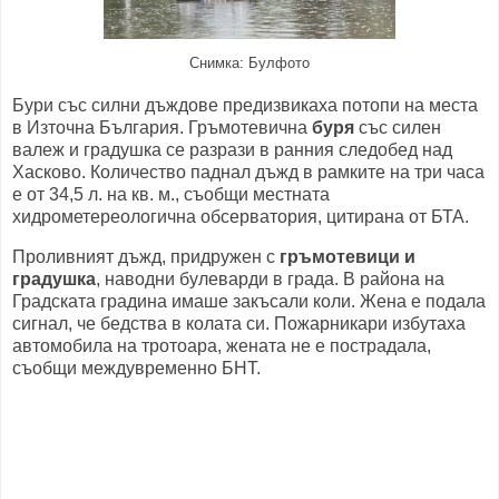
Снимка: Булфото
Бури със силни дъждове предизвикаха потопи на места
в Източна България. Гръмотевична
буря
със силен
валеж и градушка се разрази в ранния следобед над
Хасково. Количество паднал дъжд в рамките на три часа
е от 34,5 л. на кв. м., съобщи местната
хидрометереологична обсерватория, цитирана от БТА.
Проливният дъжд, придружен с
гръмотевици и
градушка
, наводни булеварди в града. В района на
Градската градина имаше закъсали коли. Жена е подала
сигнал, че бедства в колата си. Пожарникари избутаха
автомобила на тротоара, жената не е пострадала,
съобщи междувременно БНТ.