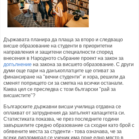
Държавата планира да плаща за второ и следващо
висше образование на студенти в приоритетни
направления и защитени специалности според
внесения в Народното събрание проект на закон за
допълнение
на закона за висшето образование. С други
думи още пари на данъкоплатците ще отиват за
финансиране на "вечни студенти" и хора, решили да
сменят попрището си за сметка на всички останали.
Каква цел се преследва с този български "рай за
висшистите"?
Българските държавни висши училища отдавна се
оплакват от затруднения да запълнят капацитета си.
Статистиката показва, че през последните години
завършилите средно образование са сходни като брой с
обявените места за студенти - това означава, че за
всеки дипломирал се ученик има поне едно място в