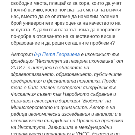
свободни места, плащайки за хора, които да учат
(почти) всичко, което поискат за сметка на всички
нас, вместо да се опитаме да намалим големия
брой университети чрез оценка на качеството на
услугата. А дали пък пазарът няма да проработи
по-добре в отсяването на качественото висше
образование и да реши сегашните проблеми?
Авторът
д-р Петя Георгиева
е икономист във
фондация "Институт за пазарна икономика" от
2018 г. с интереси в областта на
здравеопазването, образованието, публичните
предприятия и фискалната политика. Преди
това е била главен експертен сътрудник във
Фискалния съвет към Народното събрание и
държавен експерт в дирекция "Бюджет" на
Министерството на финансите. Автор е на
редица икономически изследвания и анализи и е
икономически сътрудник на Правната програма
на Института. Завършила е международни
икономически отношения в УНСС, доктор е по