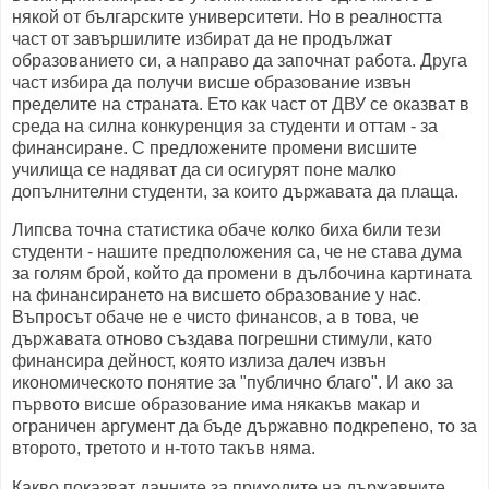
някой от българските университети. Но в реалността
част от завършилите избират да не продължат
образованието си, а направо да започнат работа. Друга
част избира да получи висше образование извън
пределите на страната. Ето как част от ДВУ се оказват в
среда на силна конкуренция за студенти и оттам - за
финансиране. С предложените промени висшите
училища се надяват да си осигурят поне малко
допълнителни студенти, за които държавата да плаща.
Липсва точна статистика обаче колко биха били тези
студенти - нашите предположения са, че не става дума
за голям брой, който да промени в дълбочина картината
на финансирането на висшето образование у нас.
Въпросът обаче не е чисто финансов, а в това, че
държавата отново създава погрешни стимули, като
финансира дейност, която излиза далеч извън
икономическото понятие за "публично благо". И ако за
първото висше образование има някакъв макар и
ограничен аргумент да бъде държавно подкрепено, то за
второто, третото и н-тото такъв няма.
Какво показват данните за приходите на държавните