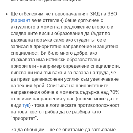
Ще отбележим, че първоначалният ЗИД на ЗВО
(
вариант
вече оттеглен) беше допълнен с
актуалното в момента предложение второто и
следващите висши образования да бъдат по
държавна поръчка само ако студентът се е
записал в приоритетно направление и защитена
специалност. Би било много добре, ако
държавата има истински образователни
приоритети - например определени специалисти,
липсващи или пък важни за пазара на труда, че
да прави целенасочени усилия към увеличаване
на техния брой. Списъкът на приоритетните
направления обаче в момента съдържа над 70%
от всички направления у нас (повече може да се
види
тук
) - това е логическата противоположност
на това, което трябва да се разбира като
"приоритет".
За да обобщим - ще се опитваме да запълваме