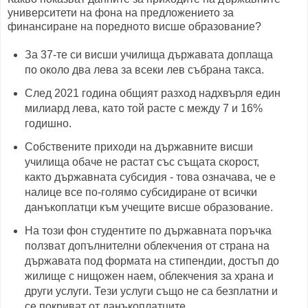
университети на фона на предложението за
финансиране на поредното висше образование?
За 37-те си висши училища държавата доплаща
по около два лева за всеки лев събрана такса.
След 2021 година общият разход надхвърля един
милиард лева, като той расте с между 7 и 16%
годишно.
Собствените приходи на държавните висши
училища обаче не растат със същата скорост,
както държавната субсидия - това означава, че е
налице все по-голямо субсидиране от всички
данъкоплатци към учещите висше образование.
На този фон студентите по държавната поръчка
ползват допълнителни облекчения от страна на
държавата под формата на стипендии, достъп до
жилище с нищожен наем, облекчения за храна и
други услуги. Тези услуги също не са безплатни и
се покриват от данъкоплатците.