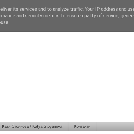
liver its services and to analyze traffic. Your IP address and us
rmance and security metrics to ensure quality of service, gene
buse.
Катя Стоянова / Katya Stoyanova
Контакти