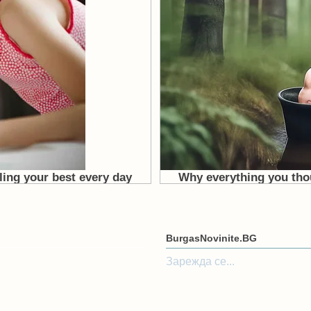
BurgasNovinite.BG
Зарежда се...