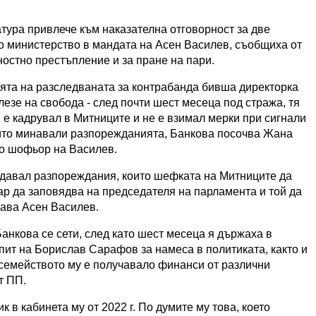
ура привлече към наказателна отговорност за две
 министерство в мандата на Асен Василев, съобщиха от
остно престъпление и за пране на пари.
ята на разследваната за контрабанда бивша директорка
езе на свобода - след почти шест месеца под стража, тя
е кадрувал в Митниците и не е взимал мерки при сигнали
оито минавали разпорежданията, Банкова посочва Жана
то шофьор на Василев.
здавал разпореждания, които шефката на Митниците да
ар да заповядва на председателя на парламента и той да
гава Асен Василев.
Банкова се сети, след като шест месеца я държаха в
пит на Борислав Сарафов за намеса в политиката, както и
е семейството му е получавало финанси от различни
т ПП.
к в кабинета му от 2022 г. По думите му това, което