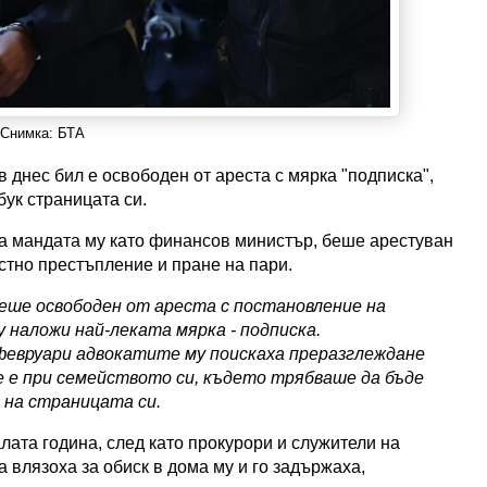
Снимка: БТА
днес бил е освободен от ареста с мярка "подписка",
ук страницата си.
на мандата му като финансов министър, беше арестуван
стно престъпление и пране на пари.
еше освободен от ареста с постановление на
 наложи най-леката мярка - подписка.
февруари адвокатите му поискаха преразглеждане
е е при семейството си, където трябваше да бъде
П на страницата си.
лата година, след като прокурори и служители на
 влязоха за обиск в дома му и го задържаха,