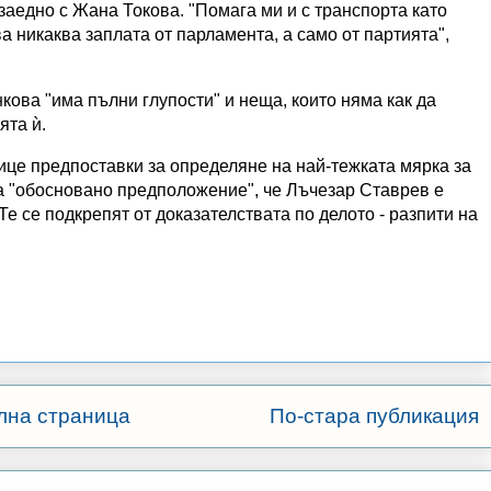
заедно с Жана Токова. "Помага ми и с транспорта като
а никаква заплата от парламента, а само от партията",
кова "има пълни глупости" и неща, които няма как да
ята ѝ.
ице предпоставки за определяне на най-тежката мярка за
а "обосновано предположение", че Лъчезар Ставрев е
е се подкрепят от доказателствата по делото - разпити на
лна страница
По-стара публикация