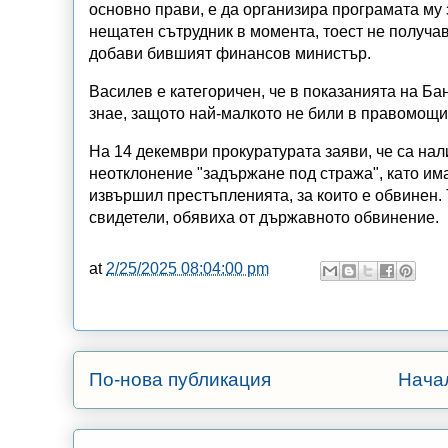
основно прави, е да организира програмата му 
нещатен сътрудник в момента, тоест не получав
добави бившият финансов министър.
Василев е категоричен, че в показанията на Бан
знае, защото най-малкото не били в правомощи
На 14 декември прокуратурата заяви, че са нал
неотклонение "задържане под стража", като им
извършил престъпленията, за които е обвинен. Т
свидетели, обявиха от държавното обвинение.
at
2/25/2025 08:04:00 pm
По-нова публикация
Нача