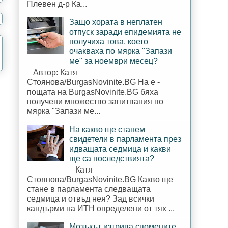
Плевен д-р Ка...
Защо хората в неплатен
отпуск заради епидемията не
получиха това, което
очакваха по мярка "Запази
ме" за ноември месец?
Автор: Катя
Стоянова/BurgasNovinite.BG На е -
пощата на BurgasNovinite.BG бяха
получени множество запитвания по
мярка "Запази ме...
На какво ще станем
свидетели в парламента през
идващата седмица и какви
ще са последствията?
Катя
Стоянова/BurgasNovinite.BG Какво ще
стане в парламента следващата
седмица и отвъд нея? Зад всички
кандърми на ИТН определени от тях ...
Мозъкът изтрива спомените,