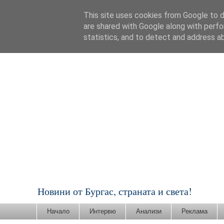
This site uses cookies from Google to de
are shared with Google along with perfo
statistics, and to detect and address a
Новини от Бургас, страната и света!
Начало
Интервю
Анализи
Реклама