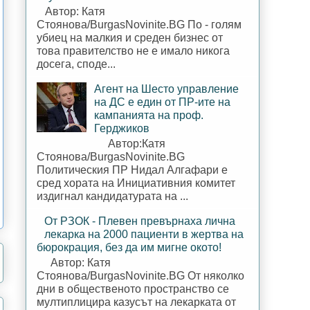
Автор: Катя
Стоянова/BurgasNovinite.BG По - голям
убиец на малкия и среден бизнес от
това правителство не е имало никога
досега, споде...
Агент на Шесто управление
на ДС е един от ПР-ите на
кампанията на проф.
Герджиков
Автор:Катя
Стоянова/BurgasNovinite.BG
Политическия ПР Нидал Алгафари е
сред хората на Инициативния комитет
издигнал кандидатурата на ...
От РЗОК - Плевен превърнаха лична
лекарка на 2000 пациенти в жертва на
бюрокрация, без да им мигне окото!
Автор: Катя
Стоянова/BurgasNovinite.BG От няколко
дни в общественото пространство се
мултиплицира казусът на лекарката от