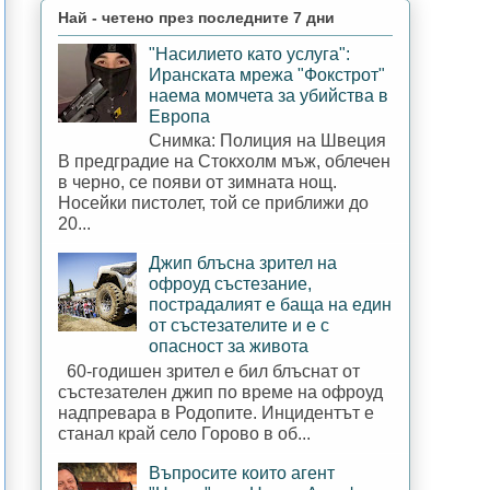
Най - четено през последните 7 дни
"Насилието като услуга":
Иранската мрежа "Фокстрот"
наема момчета за убийства в
Европа
Снимка: Полиция на Швеция
В предградие на Стокхолм мъж, облечен
в черно, се появи от зимната нощ.
Носейки пистолет, той се приближи до
20...
Джип блъсна зрител на
офроуд състезание,
пострадалият е баща на един
от състезателите и е с
опасност за живота
60-годишен зрител е бил блъснат от
състезателен джип по време на офроуд
надпревара в Родопите. Инцидентът е
станал край село Горово в об...
Въпросите които агент