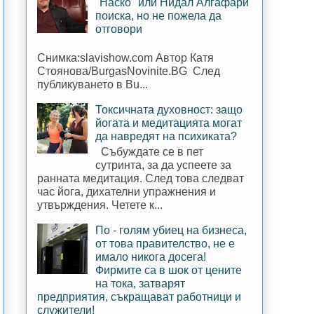
"Наско" или Нидал Алгафари
поиска, но не пожела да
отговори
Снимка:slavishow.com Автор Катя
Стоянова/BurgasNovinite.BG След
публикуването в Bu...
Токсичната духовност: защо
йогата и медитацията могат
да навредят на психиката?
Събуждате се в пет
сутринта, за да успеете за
ранната медитация. След това следват
час йога, дихателни упражнения и
утвърждения. Четете к...
По - голям убиец на бизнеса,
от това правителство, не е
имало никога досега!
Фирмите са в шок от цените
на тока, затварят
предприятия, съкращават работници и
служители!