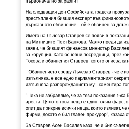
първоначално за разпит.
На следващия ден Софийската градска прокурат
престъпления бившия експерт във финансовото
държавното обвинение. Той е обвинен за длъжн
Името на Лъчезар Ставрев се появи в показани
на Митниците Петя Банкова. Малко преди да изл
заяви, че бившият финансов министър Василев 
за корупция. Като основни посредници, през к
Токова и обвинения Ставрев, когото описва ка
"Обвинението срещу Лъчезар Ставрев - че е и
изпълнява, е все едно парламентарният секрет
изпълнява разпорежданията му", коментира то
"Нека не забравяме, че за тези показания г-жа 
ареста. Цялото това нещо е един голям фарс, о
опит да прикрие всички неща, които излизат, ч
фирми, докато е бил главен прокурор", казаха о
За Ставрев Асен Василев каза, че е бил съветни