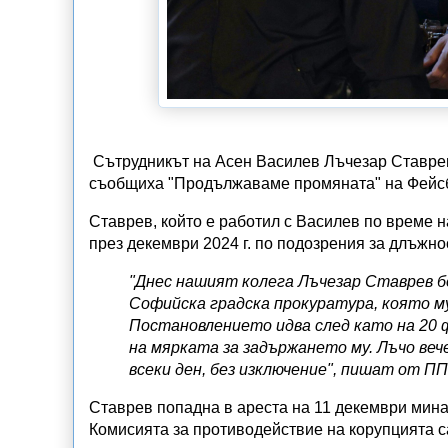
Сътрудникът на Асен Василев Лъчезар Ставрев 
съобщиха "Продължаваме промяната" на Фейсб
Ставрев, който е работил с Василев по време 
през декември 2024 г. по подозрения за длъжно
"Днес нашият колега Лъчезар Ставрев б
Софийска градска прокуратура, която му
Постановлението идва след като на 20 
на мярката за задържането му. Лъчо веч
всеки ден, без изключение", пишат от П
Ставрев попадна в ареста на 11 декември мина
Комисията за противодействие на корупцията са