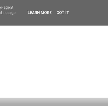
er-agent
rate usage
LEARN MORE
GOT IT