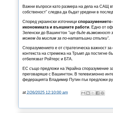
Важни въпроси като размера на дела на САЩ въ
собственост" следва да бъдат уредени в после
Според украински източници
споразумението 
икономиката и външните работи
. Едно от о
Зеленски до Вашингтон
"ще бъде възможност з
можем да мислим за по-нататъшни стъпки".
Споразумението е от стратегическа важност за
контекста на стремежа на Тръмп да постигне бъ
отбелязват Ройтерс и БТА.
ЕС също предложи на Украйна споразумение за 
преговаряше с Вашингтон. В телевизионно инт
федерацията Владимир Путин пък предложи р
at
2/26/2025 12:10:00 am