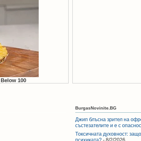
BurgasNovinite.BG
Джип блъсна зрител на офр
състезателите и е с опасно
Токсичната духовност: защо
психиката?
- 8/2/2026