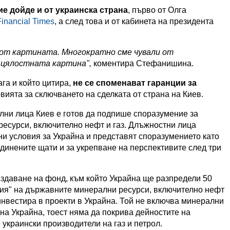
е дойде и от украинска страна
, първо от
Олга
Financial Times
, а след това и от кабинета на президента
 от картината. Многократно сме чували от
 цялостната картина",
коментира Стефанишина.
ага и който цитира,
не се споменават гаранции за
овията за сключването на сделката от страна на Киев.
лни лица Киев е готов да подпише споразумение за
есурси, включително нефт и газ. Длъжностни лица
ни условия за Украйна и представят споразумението като
инените щати и за укрепване на перспективите след три
здаване на фонд, към който Украйна ще разпредели 50
ция" на държавните минерални ресурси, включително нефт
 инвестира в проекти в Украйна. Той не включва минерални
 на Украйна, тоест няма да покрива дейностите на
 украински производители на газ и петрол.