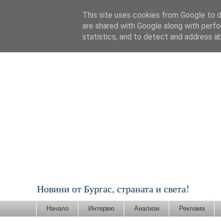
This site uses cookies from Google to de
are shared with Google along with perfo
statistics, and to detect and address a
Новини от Бургас, страната и света!
Начало
Интервю
Анализи
Реклама