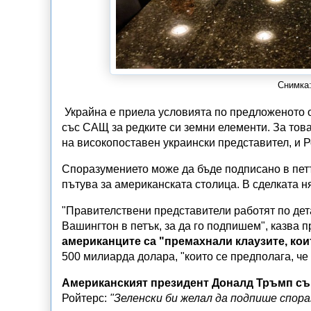
Снимка:
Украйна е приела условията по предложеното 
със САЩ за редките си земни елементи. За тов
на високопоставен украински представител, и Р
Споразумението може да бъде подписано в петъ
пътува за американската столица. В сделката н
"Правителствени представители работят по дет
Вашингтон в петък, за да го подпишем", казва 
американците са "премахнали клаузите, кои
500 милиарда долара, "които се предполага, ч
Американският президент Доналд Тръмп с
Ройтерс:
"Зеленски би желал да подпише спора