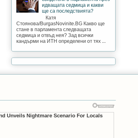
идващата седмица и какви
ще са последствията?
Катя
Стоянова/BurgasNovinite.BG Какво ще
стане в парламента следващата
седмица и отвъд нея? Зад всички
кандърми на ИТН определени от тях ...