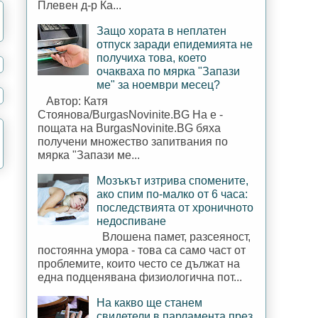
Плевен д-р Ка...
Защо хората в неплатен
отпуск заради епидемията не
получиха това, което
очакваха по мярка "Запази
ме" за ноември месец?
Автор: Катя
Стоянова/BurgasNovinite.BG На е -
пощата на BurgasNovinite.BG бяха
получени множество запитвания по
мярка "Запази ме...
Мозъкът изтрива спомените,
ако спим по-малко от 6 часа:
последствията от хроничното
недоспиване
Влошена памет, разсеяност,
постоянна умора - това са само част от
проблемите, които често се дължат на
една подценявана физиологична пот...
На какво ще станем
свидетели в парламента през