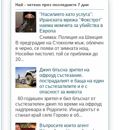
Най - четено през последните 7 дни
"Насилието като услуга":
Иранската мрежа "Фокстрот"
наема момчета за убийства в
Европа
Снимка: Полиция на Швеция
В предградие на Стокхолм мъж, облечен
в черно, се появи от зимната нощ.
Носейки пистолет, той се приближи до
20...
Джип блъсна зрител на
офроуд състезание,
пострадалият е баща на един
от състезателите и е с
опасност за живота
60-годишен зрител е бил блъснат от
състезателен джип по време на офроуд
надпревара в Родопите. Инцидентът е
станал край село Горово в об...
Въпросите които агент