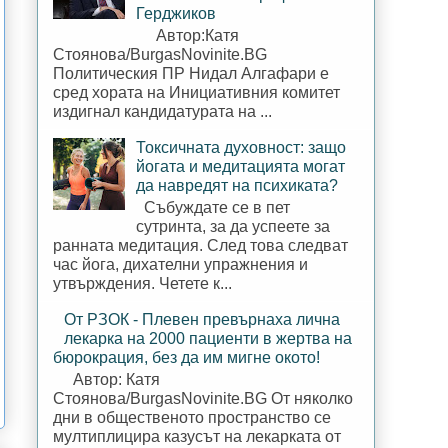
Герджиков
Автор:Катя
Стоянова/BurgasNovinite.BG
Политическия ПР Нидал Алгафари е
сред хората на Инициативния комитет
издигнал кандидатурата на ...
Токсичната духовност: защо
йогата и медитацията могат
да навредят на психиката?
Събуждате се в пет
сутринта, за да успеете за
ранната медитация. След това следват
час йога, дихателни упражнения и
утвърждения. Четете к...
От РЗОК - Плевен превърнаха лична
лекарка на 2000 пациенти в жертва на
бюрокрация, без да им мигне окото!
Автор: Катя
Стоянова/BurgasNovinite.BG От няколко
дни в общественото пространство се
мултиплицира казусът на лекарката от