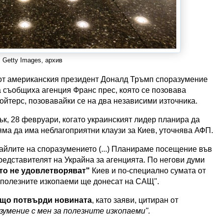
 Getty Images, архив
от американския президент Доналд Тръмп споразумение
а съобщиха агенция Франс прес, която се позовава
ойтерс, позовавайки се на два независими източника.
к, 28 февруари, когато украинският лидер планира да
яма да има неблагоприятни клаузи за Киев, уточнява АФП.
айлите на споразумението (...) Планираме посещение във
представителят на Украйна за агенцията. По негови думи
то не удовлетворяват"
Киев и по-специално сумата от
е полезните изкопаеми ще донесат на САЩ".
ъщо потвърди новината
, като заяви, цитиран от
зумение с мен за полезните изкопаеми".