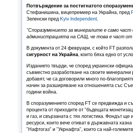
Потвърждение за постигнатото споразумени
Стефанишина, вицепремиер на Украйна, пред
Зеленски пред
Kyiv Independent
.
"Споразумението за минералите е само част
администрацията на САЩ, че това е част от
В документа от 24 февруари, с който FT разпол
сигурност на Украйна
, които бяха едно от усл
Изданието твърди, че според украински официа
съвместно разработване на своите минерални р
добавят, че са договорили много по-благоприят
начин за разширяване на отношенията със Съед
години война.
В споразумението според FT се предвижда и съ
процента от приходите от "бъдещата монетиза
и газ, и свързаната с тях логистика. Фондът ще
ресурси, които вече отиват в държавната хазна
"Нафтогаз" и "Укрнафта", които са най-големите