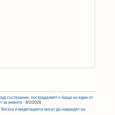
оуд състезание, пострадалият е баща на един от
ст за живота
- 8/2/2026
 йогата и медитацията могат да навредят на