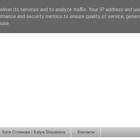
liver its services and to analyze traffic. Your IP address and us
rmance and security metrics to ensure quality of service, gene
buse.
Катя Стоянова / Katya Stoyanova
Контакти