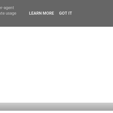
er-agent
rate usage
LEARN MORE
GOT IT