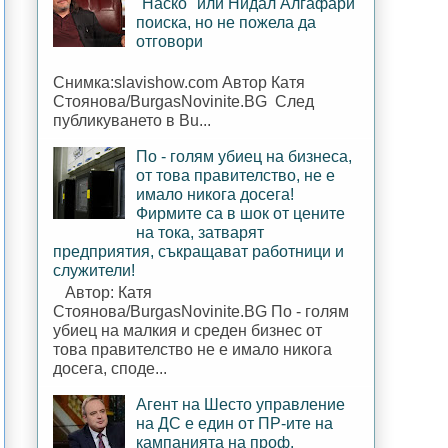
"Наско" или Нидал Алгафари
поиска, но не пожела да
отговори
Снимка:slavishow.com Автор Катя
Стоянова/BurgasNovinite.BG След
публикуването в Bu...
По - голям убиец на бизнеса,
от това правителство, не е
имало никога досега!
Фирмите са в шок от цените
на тока, затварят
предприятия, съкращават работници и
служители!
Автор: Катя
Стоянова/BurgasNovinite.BG По - голям
убиец на малкия и среден бизнес от
това правителство не е имало никога
досега, споде...
Агент на Шесто управление
на ДС е един от ПР-ите на
кампанията на проф.