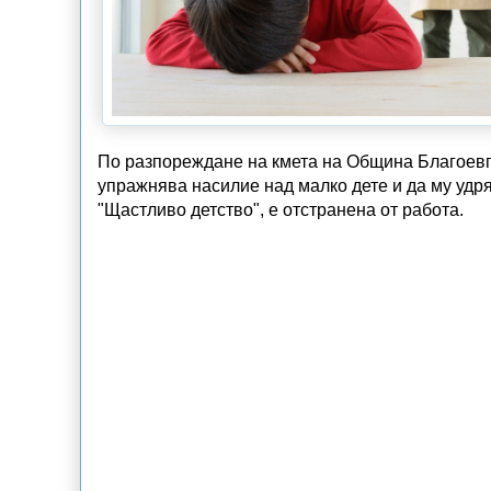
По разпореждане на кмета на Община Благоевгр
упражнява насилие над малко дете и да му удр
"Щастливо детство", е отстранена от работа.