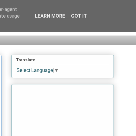
er-agent
rate usage
LEARN MORE
GOT IT
Translate
Select Language
▼