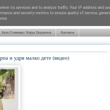
liver its services and to analyze traffic. Your IP address and us
rmance and security metrics to ensure quality of service, gene
buse.
Катя Стоянова / Katya Stoyanova
Контакти
рпа и удря малко дете (видео)