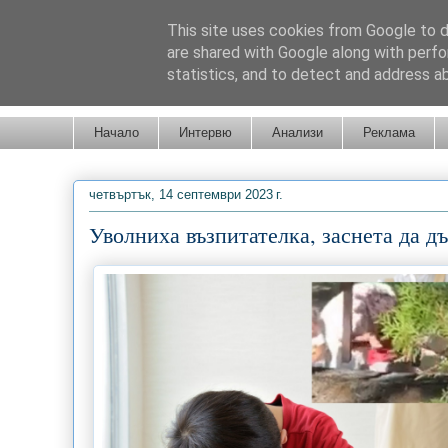
This site uses cookies from Google to de
are shared with Google along with perfo
statistics, and to detect and address a
Новини от Бургас, страната и света!
Начало
Интервю
Анализи
Реклама
четвъртък, 14 септември 2023 г.
Уволниха възпитателка, заснета да дъ