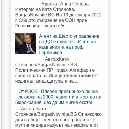
Адвокат Анна Попова
Интервю на Катя Стоянова,
BurgasNovinite.BG На 19 декември 2011
г. Общото събрание на ООН прие
Резолюция, с която обя...
Агент на Шесто управление
на ДС е един от ПР-ите на
кампанията на проф.
Герджиков
Автор:Катя
Стоянова/BurgasNovinite.BG
Политическия ПР Нидал Алгафари е
сред хората на Инициативния комитет
издигнал кандидатурата на ...
От РЗОК - Плевен превърнаха лична
лекарка на 2000 пациенти в жертва на
бюрокрация, без да им мигне окото!
Автор: Катя
Стоянова/BurgasNovinite.BG От няколко
дни в общественото пространство се
мултиплицира казусът на лекарката от