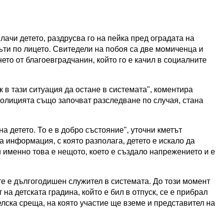
лачи детето, раздрусва го на пейка пред оградата на
пъти по лицето. Свитедели на побоя са две момиченца и
ето от благоевградчанин, който го е качил в социалните
к в тази ситуация да остане в системата", коментира
полицията също започват разследване по случая, стана
а детето. То е в добро състояние", уточни кметът
 информация, с която разполага, детето е искало да
 и именно това е нещото, което е създало напрежението и е
те е дългогодишен служител в системата. До този момент
а детската градина, който е бил в отпуск, се е прибрал
лска среща, на която участие ще вземе и представител на