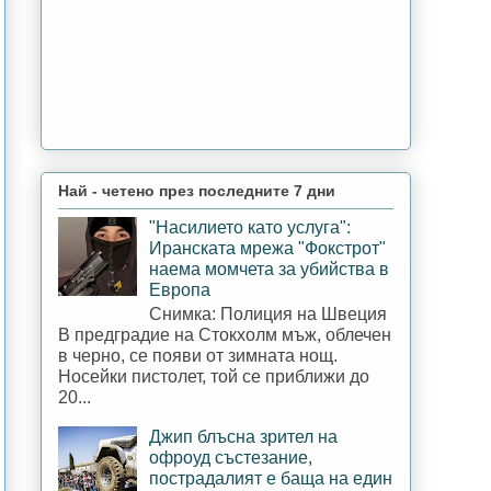
Най - четено през последните 7 дни
"Насилието като услуга":
Иранската мрежа "Фокстрот"
наема момчета за убийства в
Европа
Снимка: Полиция на Швеция
В предградие на Стокхолм мъж, облечен
в черно, се появи от зимната нощ.
Носейки пистолет, той се приближи до
20...
Джип блъсна зрител на
офроуд състезание,
пострадалият е баща на един