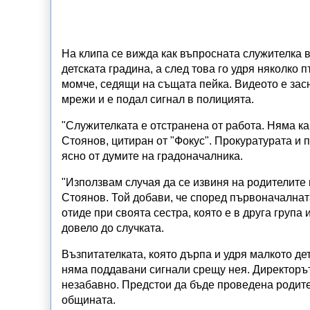
На клипа се вижда как въпросната служителка в
детската градина, а след това го удря няколко 
момче, седящи на същата пейка. Видеото е засн
мрежи и е подал сигнал в полицията.
"Служителката е отстранена от работа. Няма ка
Стоянов, цитиран от "Фокус". Прокуратурата и 
ясно от думите на градоначалника.
"Използвам случая да се извиня на родителите н
Стоянов. Той добави, че според първоначалната
отиде при своята сестра, която е в друга група
довело до случката.
Възпитателката, която дърпа и удря малкото де
няма поддавани сигнали срещу нея. Директорът н
незабавно. Предстои да бъде проведена родите
общината.