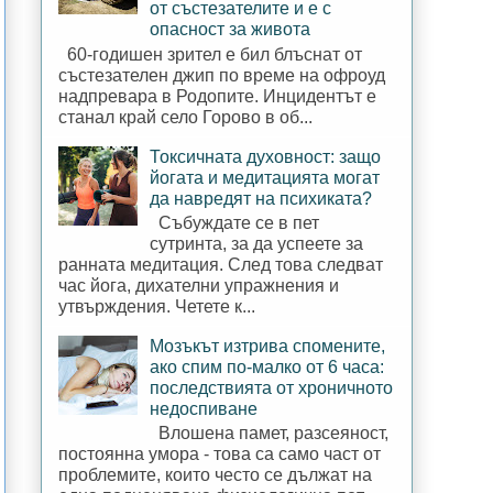
от състезателите и е с
опасност за живота
60-годишен зрител е бил блъснат от
състезателен джип по време на офроуд
надпревара в Родопите. Инцидентът е
станал край село Горово в об...
Токсичната духовност: защо
йогата и медитацията могат
да навредят на психиката?
Събуждате се в пет
сутринта, за да успеете за
ранната медитация. След това следват
час йога, дихателни упражнения и
утвърждения. Четете к...
Мозъкът изтрива спомените,
ако спим по-малко от 6 часа:
последствията от хроничното
недоспиване
Влошена памет, разсеяност,
постоянна умора - това са само част от
проблемите, които често се дължат на