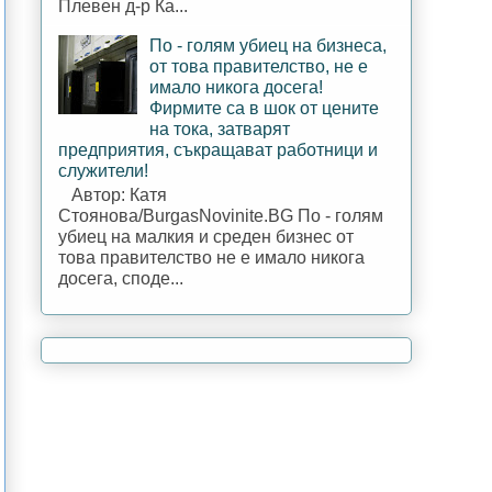
Плевен д-р Ка...
По - голям убиец на бизнеса,
от това правителство, не е
имало никога досега!
Фирмите са в шок от цените
на тока, затварят
предприятия, съкращават работници и
служители!
Автор: Катя
Стоянова/BurgasNovinite.BG По - голям
убиец на малкия и среден бизнес от
това правителство не е имало никога
досега, споде...