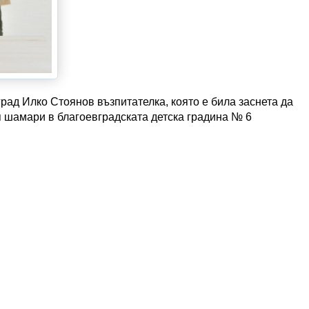
ад Илко Стоянов възпитателка, която е била заснета да
я шамари в благоевградската детска градина № 6