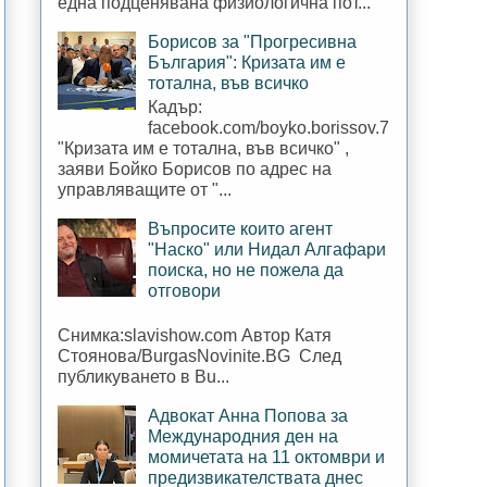
една подценявана физиологична пот...
Борисов за "Прогресивна
България": Кризата им е
тотална, във всичко
Кадър:
facebook.com/boyko.borissov.7
"Кризата им е тотална, във всичко" ,
заяви Бойко Борисов по адрес на
управляващите от "...
Въпросите които агент
"Наско" или Нидал Алгафари
поиска, но не пожела да
отговори
Снимка:slavishow.com Автор Катя
Стоянова/BurgasNovinite.BG След
публикуването в Bu...
Адвокат Анна Попова за
Международния ден на
момичетата на 11 октомври и
предизвикателствата днес