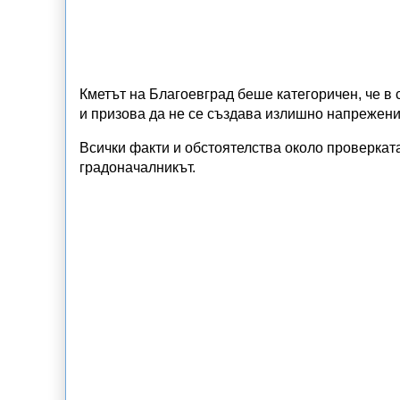
Кметът на Благоевград беше категоричен, че в 
и призова да не се създава излишно напрежени
Всички факти и обстоятелства около проверкат
градоначалникът.