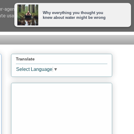
er-agent
rate usage
LEARN MORE
GOT IT
Translate
Select Language
▼