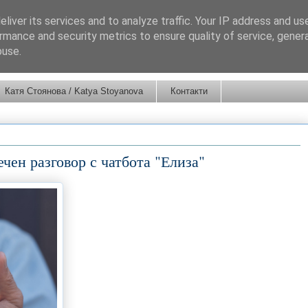
liver its services and to analyze traffic. Your IP address and us
rmance and security metrics to ensure quality of service, gene
buse.
Катя Стоянова / Katya Stoyanova
Контакти
чен разговор с чатбота "Елиза"