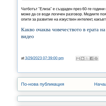
Чатботът "Елиза" е създаден през 60-те години 
може да се води логичен разговор. Медиите поя
опити за развитие на изкуствен интелект, какъв
Какво очаква човечеството в ерата н
видео
at
3/29/2023 07:39:00 pm
По-нова публикация
Нача