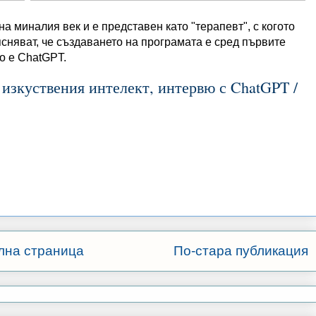
на миналия век и е представен като "терапевт", с когото
сняват, че създаването на програмата е сред първите
то е ChatGPT.
а изкуствения интелект, интервю с ChatGPT /
лна страница
По-стара публикация