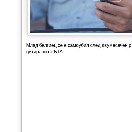
Млад белгиец се е самоубил след двумесечен р
цитирани от БТА.