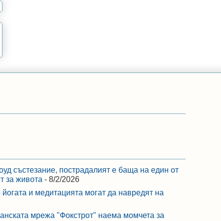
оуд състезание, пострадалият е баща на един от
ст за живота
- 8/2/2026
 йогата и медитацията могат да навредят на
ранската мрежа "Фокстрот" наема момчета за