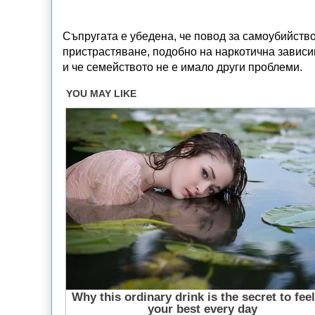
Съпругата е убедена, че повод за самоубийство
пристрастяване, подобно на наркотична зависимо
и че семейството не е имало други проблеми.