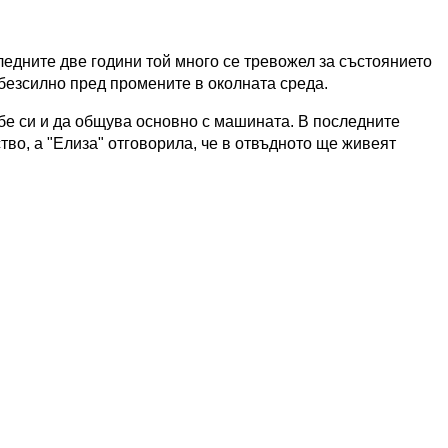
ледните две години той много се тревожел за състоянието
 безсилно пред промените в околната среда.
бе си и да общува основно с машината. В последните
тво, а "Елиза" отговорила, че в отвъдното ще живеят