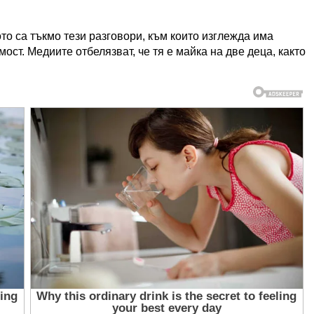
то са тъкмо тези разговори, към които изглежда има
ст. Медиите отбелязват, че тя е майка на две деца, както