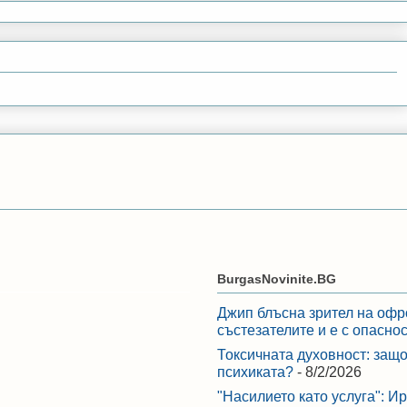
BurgasNovinite.BG
Джип блъсна зрител на офр
състезателите и е с опасно
Токсичната духовност: защо
психиката?
- 8/2/2026
"Насилието като услуга": И