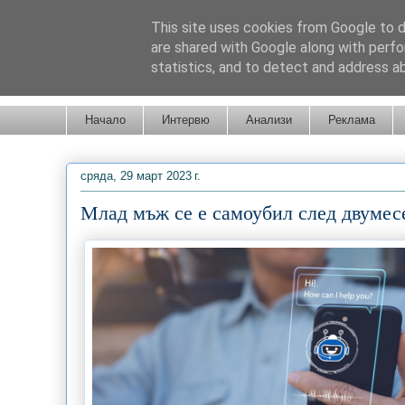
This site uses cookies from Google to de
are shared with Google along with perfo
statistics, and to detect and address a
Новини от Бургас, страната и света!
Начало
Интервю
Анализи
Реклама
сряда, 29 март 2023 г.
Млад мъж се е самоубил след двумесе