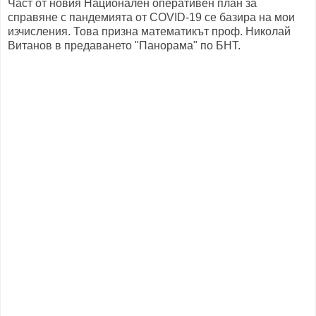
Част от новия Национален оперативен план за
справяне с пандемията от COVID-19 се базира на мои
изчисления. Това призна математикът проф. Николай
Витанов в предаването "Панорама" по БНТ.