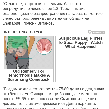
"Отлага се, защото цяла седмица базовото
репродуктивно число е под 1,3. Тоест нямаме
експоненциално разпространение на заразата, която е
силно разпространена само в някои области на
България", поясни Витанов.
"Гледам каква е смъртността - 75-80 души на ден, значи
ако беше само Омикрон, тя трябваше да е малко по-
ниска - 55-65, което показва, че Омикронът още не е
доминантен и имаме примеси и от Делта варианта.
Понеже смъртността пада, значи глиганът бяга през