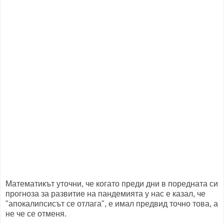
Математикът уточни, че когато преди дни в поредната си
прогноза за развитие на пандемията у нас е казал, че
"апокалипсисът се отлага", е имал предвид точно това, а
не че се отменя.