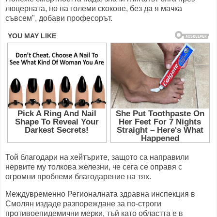
люцерната, но на големи скокове, без да я мачка
съвсем", добави професорът.
Той благодари на хейтърите, защото са направили
нервите му толкова железни, че сега се оправя с
огромни проблеми благодарение на тях.
Междувременно Регионалната здравна инспекция в
Смолян издаде разпореждане за по-строги
противоепидемични мерки, тъй като областта е в