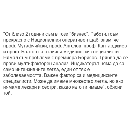
"От близо 2 години съм в този "бизнес". Работил съм
прекрасно с Националния оперативен щаб, знам, че
проф. Мутафчийски, проф. Ангелов, проф. Кантарджиев
и проф. Балтов са отлични медицински специалисти.
Нямал съм проблеми с премиера Борисов. Трябва да се
прави мултифакторен анализ. Индикаторът няма да са
само интензивните легла, един от тях е
заболеваемостта. Важен фактор са и медицинските
специалисти. Може да имаме множество легла, но ако
нямаме лекари и сестри, какво като ги имаме", обясни
той.