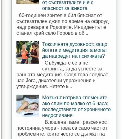
от състезателите и е с
опасност за живота
60-годишен зрител е бил блъснат от
състезателен джип по време на офроуд
надпревара в Родопите. Инцидентът е
станал край село Горово в об...
Токсичната духовност: защо
йогата и медитацията могат
да навредят на психиката?
Събуждате се в пет
сутринта, за да успеете за
ранната медитация. След това следват
час йога, дихателни упражнения и
утвърждения. Четете к...
Мозъкът изтрива спомените,
ако спим по-малко от 6 часа:
последствията от хроничното
недоспиване
Влошена памет, разсеяност,
постоянна умора - това са само част от
проблемите, които често се дължат на