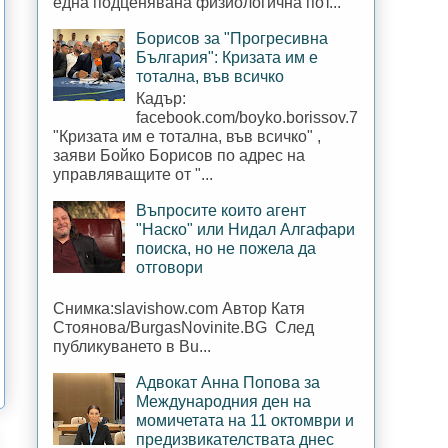
една подценявана физиологична пот...
Борисов за "Прогресивна
България": Кризата им е
тотална, във всичко
Кадър:
facebook.com/boyko.borissov.7
"Кризата им е тотална, във всичко" ,
заяви Бойко Борисов по адрес на
управляващите от "...
Въпросите които агент
"Наско" или Нидал Алгафари
поиска, но не пожела да
отговори
Снимка:slavishow.com Автор Катя
Стоянова/BurgasNovinite.BG След
публикуването в Bu...
Адвокат Анна Попова за
Международния ден на
момичетата на 11 октомври и
предизвикателствата днес