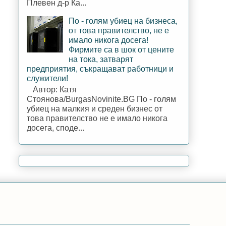
Плевен д-р Ка...
По - голям убиец на бизнеса,
от това правителство, не е
имало никога досега!
Фирмите са в шок от цените
на тока, затварят
предприятия, съкращават работници и
служители!
Автор: Катя
Стоянова/BurgasNovinite.BG По - голям
убиец на малкия и среден бизнес от
това правителство не е имало никога
досега, споде...