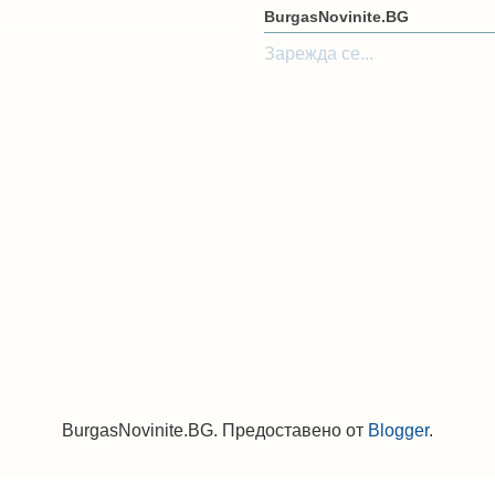
BurgasNovinite.BG
Зарежда се...
BurgasNovinite.BG. Предоставено от
Blogger
.