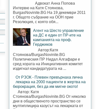
Адвокат Анна Попова
Интервю на Катя Стоянова,
BurgasNovinite.BG На 19 декември 2011
г. Общото събрание на ООН прие
Резолюция, с която обя...
Агент на Шесто управление
на ДС е един от ПР-ите на
кампанията на проф.
Герджиков
Автор:Катя
Стоянова/BurgasNovinite.BG
Политическия ПР Нидал Алгафари е
сред хората на Инициативния комитет
издигнал кандидатурата на ...
От РЗОК - Плевен превърнаха лична
лекарка на 2000 пациенти в жертва на
бюрокрация, без да им мигне окото!
Автор: Катя
Стоянова/BurgasNovinite.BG От няколко
дни в общественото пространство се
мултиплицира казусът на лекарката от