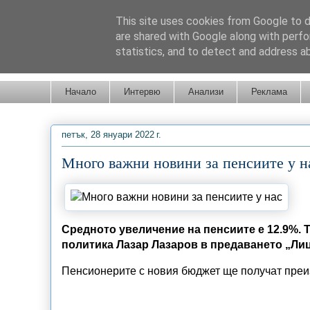
This site uses cookies from Google to de
are shared with Google along with perfo
statistics, and to detect and address a
Новини от Бургас, страната и света!
Начало
Интервю
Анализи
Реклама
петък, 28 януари 2022 г.
Много важни новини за пенсиите у н
Средното увеличение на пенсиите е 12.9%. 
политика Лазар Лазаров в предаването „Лиц
Пенсионерите с новия бюджет ще получат преиз