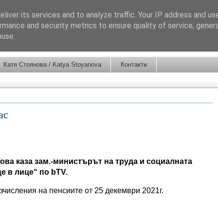
liver its services and to analyze traffic. Your IP address and us
rmance and security metrics to ensure quality of service, gene
buse.
Катя Стоянова / Katya Stoyanova
Контакти
ас
Това каза зам.-министърът на труда и социалната
е в лице“ по bTV.
числения на пенсиите от 25 декември 2021г.