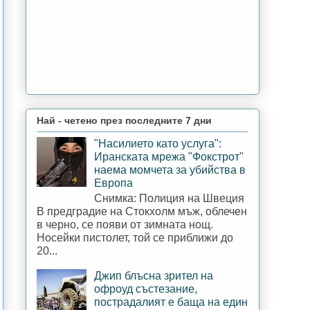
Най - четено през последните 7 дни
"Насилието като услуга":
Иранската мрежа "Фокстрот"
наема момчета за убийства в
Европа
Снимка: Полиция на Швеция
В предградие на Стокхолм мъж, облечен
в черно, се появи от зимната нощ.
Носейки пистолет, той се приближи до
20...
Джип блъсна зрител на
офроуд състезание,
пострадалият е баща на един