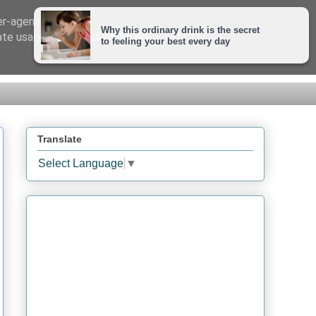
er-agent
rate usage
LEARN MORE
GOT IT
Translate
Select Language
▼