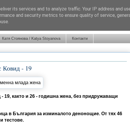
liver its services and to analyze traffic. Your IP address and us
rmance and security metrics to ensure quality of service, gene
buse.
Катя Стоянова / Katya Stoyanova
Контакти
 Ковид - 19
- 19, както и 26 - годишна жена, без придружаващи
ица в България за изминалото денонощие. От тях 46
ни тестове.