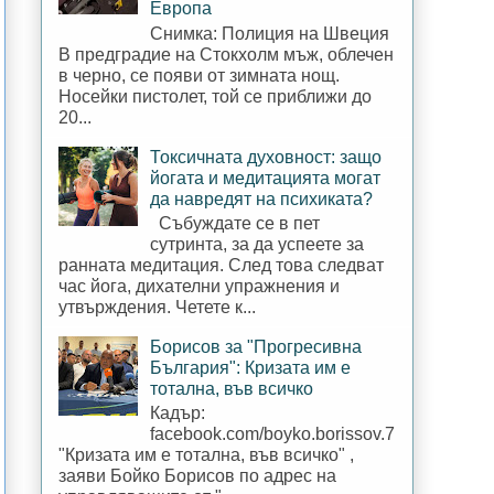
Европа
Снимка: Полиция на Швеция
В предградие на Стокхолм мъж, облечен
в черно, се появи от зимната нощ.
Носейки пистолет, той се приближи до
20...
Токсичната духовност: защо
йогата и медитацията могат
да навредят на психиката?
Събуждате се в пет
сутринта, за да успеете за
ранната медитация. След това следват
час йога, дихателни упражнения и
утвърждения. Четете к...
Борисов за "Прогресивна
България": Кризата им е
тотална, във всичко
Кадър:
facebook.com/boyko.borissov.7
"Кризата им е тотална, във всичко" ,
заяви Бойко Борисов по адрес на