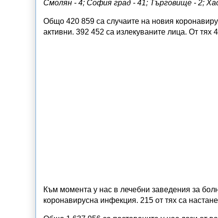
Смолян - 4; София град - 41; Търговище - 2; Хас
Общо 420 859 са случаите на новия коронавирус
активни. 392 452 са излекуваните лица. От тях
Към момента у нас в лечебни заведения за бол
коронавирусна инфекция. 215 от тях са настане