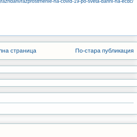
razhdani/razprostrnenie-na-covid-19-po-sveta-danni-na-ecdc/
лна страница
По-стара публикация