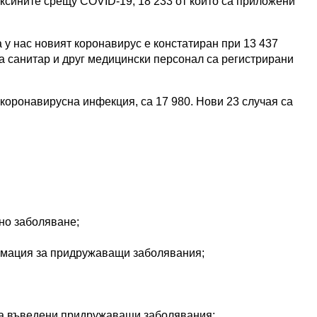
аксините срещу COVID-19, 18 233 от които са приложени
 нас новият коронавирус е констатиран при 13 437
а санитар и друг медицински персонал са регистрирани
коронавирусна инфекция, са 17 980. Нови 23 случая са
чно заболяване;
ормация за придружаващи заболявания;
е са въведени придружаващи заболявания;