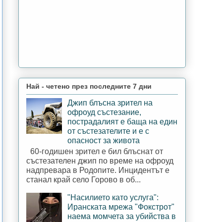
Най - четено през последните 7 дни
Джип блъсна зрител на
офроуд състезание,
пострадалият е баща на един
от състезателите и е с
опасност за живота
60-годишен зрител е бил блъснат от
състезателен джип по време на офроуд
надпревара в Родопите. Инцидентът е
станал край село Горово в об...
"Насилието като услуга":
Иранската мрежа "Фокстрот"
наема момчета за убийства в