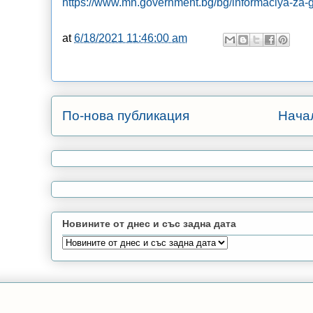
https://www.mh.government.bg/bg/informaciya-za-g
at
6/18/2021 11:46:00 am
По-нова публикация
Нача
Новините от днес и със задна дата