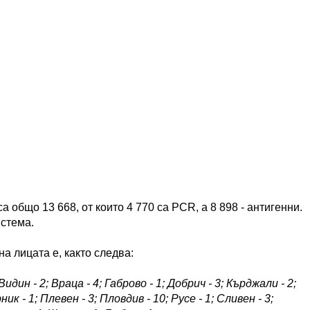
 общо 13 668, от които 4 770 са PCR, а 8 898 - антигенни.
стема.
а лицата е, както следва:
идин - 2; Враца - 4; Габрово - 1; Добрич - 3; Кърджали - 2;
к - 1; Плевен - 3; Пловдив - 10; Русе - 1; Сливен - 3;