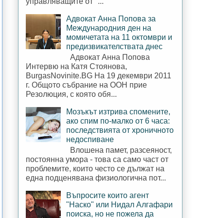
управляващите от "...
Адвокат Анна Попова за
Международния ден на
момичетата на 11 октомври и
предизвикателствата днес
Адвокат Анна Попова
Интервю на Катя Стоянова,
BurgasNovinite.BG На 19 декември 2011
г. Общото събрание на ООН прие
Резолюция, с която обя...
Мозъкът изтрива спомените,
ако спим по-малко от 6 часа:
последствията от хроничното
недоспиване
Влошена памет, разсеяност,
постоянна умора - това са само част от
проблемите, които често се дължат на
една подценявана физиологична пот...
Въпросите които агент
"Наско" или Нидал Алгафари
поиска, но не пожела да