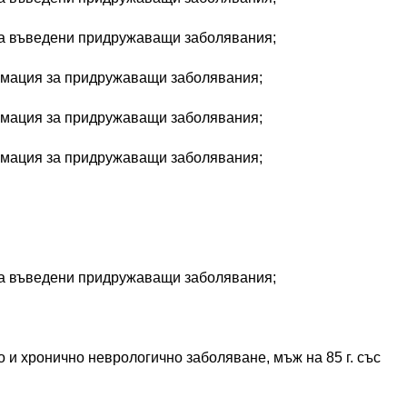
е са въведени придружаващи заболявания;
ормация за придружаващи заболявания;
ормация за придружаващи заболявания;
ормация за придружаващи заболявания;
е са въведени придружаващи заболявания;
но и хронично неврологично заболяване, мъж на 85 г. със