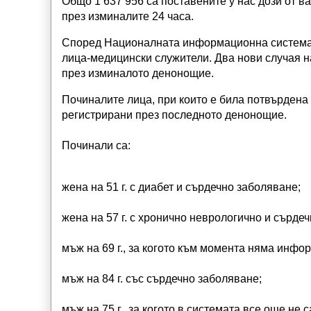
Общо 1 637 956 са поставените у нас дози от в
през изминалите 24 часа.
Според Националната информационна система у
лица-медицински служители. Два нови случая н
през изминалото денонощие.
Починалите лица, при които е била потвърдена 
регистрирани през последното денонощие.
Починали са:
жена на 51 г. с диабет и сърдечно заболяване;
жена на 57 г. с хронично неврологично и сърде
мъж на 69 г., за когото към момента няма инф
мъж на 84 г. със сърдечно заболяване;
мъж на 75 г., за когото в системата все още н