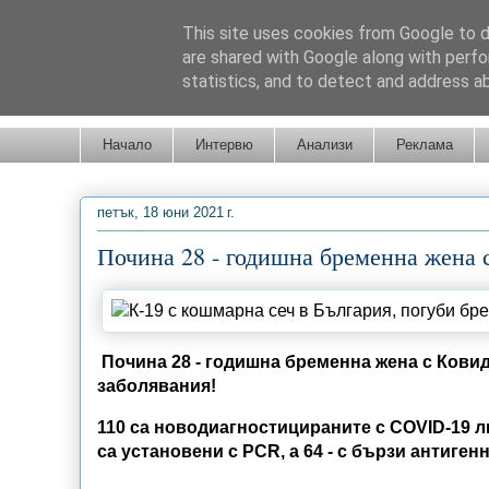
This site uses cookies from Google to de
are shared with Google along with perfo
statistics, and to detect and address a
Новини от Бургас, страната и света!
Начало
Интервю
Анализи
Реклама
петък, 18 юни 2021 г.
Почина 28 - годишна бременна жена с
Почина 28 - годишна бременна жена с Ковид 
заболявания!
110 са новодиагностицираните с COVID-19 л
са установени с PCR, а 64 - с бързи антиген