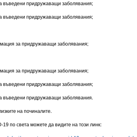
е са въведени придружаващи заболявания;
е са въведени придружаващи заболявания;
ормация за придружаващи заболявания;
ормация за придружаващи заболявания;
е са въведени придружаващи заболявания;
е са въведени придружаващи заболявания.
изките на починалите.
19 по света можете да видите на този линк: