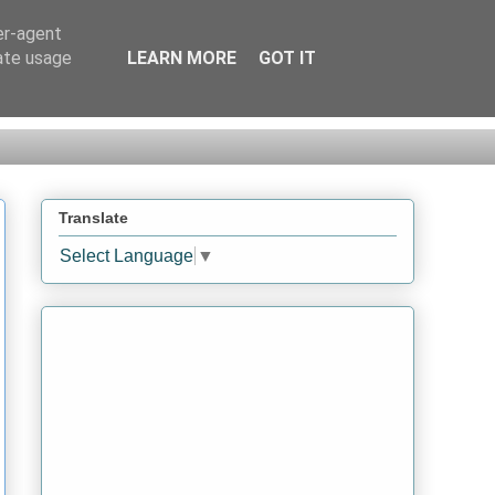
er-agent
rate usage
LEARN MORE
GOT IT
Translate
Select Language
▼