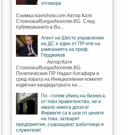
отговори
Снимка:slavishow.com Автор Катя
Стоянова/BurgasNovinite.BG След
публикуването в Bu...
Агент на Шесто управление
на ДС е един от ПР-ите на
кампанията на проф.
Герджиков
Автор:Катя
Стоянова/BurgasNovinite.BG
Политическия ПР Нидал Алгафари е
сред хората на Инициативния комитет
издигнал кандидатурата на ...
По - голям убиец на бизнеса,
от това правителство, не е
имало никога досега!
Фирмите са в шок от цените
на тока, затварят
предприятия, съкращават работници и
служители!