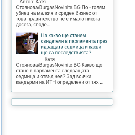
Автор: Катя
Стоянова/BurgasNovinite.BG По - голям
убиец на малкия и среден бизнес от
това правителство не е имало никога
досега, споде...
На какво ще станем
свидетели в парламента през
идващата седмица и какви
ще са последствията?
Катя
Стоянова/BurgasNovinite.BG Какво ще
стане в парламента следващата
седмица и отвъд нея? Зад всички
кандърми на ИТН определени от тях ...